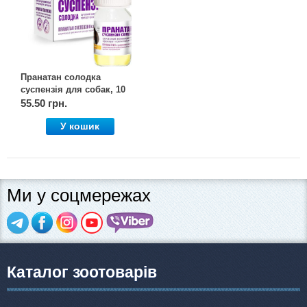
Пранатан солодка
суспензія для собак, 10
мл, OLKAR. (Олкар)
55.50 грн.
У кошик
Ми у соцмережах
Каталог зоотоварів