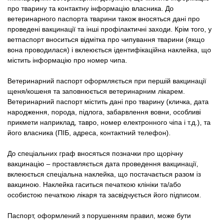
Товари для голубів
про тварину та контактну інформацію власника. До
ветеринарного паспорта тварини також вносяться дані про
проведені вакцинації та інші профілактичні заходи. Крім того, у
Товари для гризунів
ветпаспорт вноситься відмітка про чипування тварини (якщо
вона проводилася) і вклеюється ідентифікаційна наклейка, що
Товари для коней
містить інформацію про номер чипа.
Товари для людей
Ветеринарний паспорт оформляється при першій вакцинації
щеня/кошеня та заповнюється ветеринарним лікарем.
Ветеринарний паспорт містить дані про тварину (кличка, дата
Хозряд - господарчі товари оптом
народження, порода, підлога, забарвлення вовни, особливі
прикмети наприклад, тавро, номер електронного чіпа і т.д.), та
Популярні зоотоварі
його власника (ПІБ, адреса, контактний телефон).
До спеціальних граф вносяться позначки про щорічну
Архів / Знято з виробництва
вакцинацію – проставляється дата проведення вакцинації,
вклеюється спеціальна наклейка, що постачається разом із
вакциною. Наклейка гаситься печаткою клініки та/або
особистою печаткою лікаря та засвідчується його підписом.
Паспорт, оформлений з порушенням правил, може бути