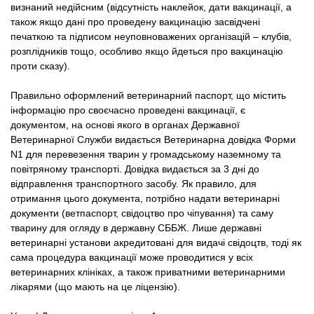
визнаний недійсним (відсутність наклейок, дати вакцинації, а
також якщо дані про проведену вакцинацію засвідчені
печаткою та підписом неуповноважених організацій – клубів,
розплідників тощо, особливо якщо йдеться про вакцинацію
проти сказу).
Правильно оформлений ветеринарний паспорт, що містить
інформацію про своєчасно проведені вакцинації, є
документом, на основі якого в органах Державної
Ветеринарної Служби видається Ветеринарна довідка Форми
N1 для перевезення тварин у громадському наземному та
повітряному транспорті. Довідка видається за 3 дні до
відправлення транспортного засобу. Як правило, для
отримання цього документа, потрібно надати ветеринарні
документи (ветпаспорт, свідоцтво про чіпування) та саму
тварину для огляду в державну СББЖ. Лише державні
ветеринарні установи акредитовані для видачі свідоцтв, тоді як
сама процедура вакцинації може проводитися у всіх
ветеринарних клініках, а також приватними ветеринарними
лікарями (що мають на це ліцензію).