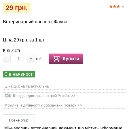
Кігтіточки
собак
29 грн.
( 44 )
Ласощі та корми
Ветеринарний паспорт, Фауна
Лежаки, будиночки, охолоджуючи
коврики
Ціна 29 грн. за 1 шт
Кількість
Миски, автогодівниці, поїлки
-
+
шт
Купити
Одяг та взуття
Є в наявності
Перенесення, сумки, клітини
Ціна дійсна та актуальна
Післяопераційні засоби та витратні
Швидка доставка по всій Україні >>
матеріали
Можливі відмінності у зображенні товару >>
Подарункові сертифікати
Повне опис
Міжнародний ветеринарний документ, що містить інформацію