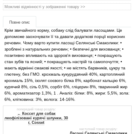
Товари для голубів
Можливі відмінності у зображенні товару >>
Товари для гризунів
Повне опис
Крім звичайного корму, собаку слід балувати ласощами. Це
Товари для коней
допоможе заохочувати її та давати додаткові порції корисних
речовин. Чому варто купити ласощі Селянські Смаколики: •
Товари для людей
зроблені з натуральних речовин; • безпечні для вихованця; •
позитивно впливають на здоров'я вихованця; • покращують
стан зубів та ясний; • покращують настрій та самопочуття; •
Хозряд - господарчі товари оптом
мають відмінні смакові якості; • не містять барвників, цукру та
глютену, без ГМО. крохмаль кукурудзяний 40%, картопляний
Популярні зоотоварі
крохмаль 15%, ізолят соєвого білка 8%, карбонат кальцію 6%,
курячий 8%, сіль 0,5%, сорбіт 6%, гліцерин 8%, тваринний жир
6%, ароматизатор 1,3%, 1 . Аналіз: білки: 8%, жири: 5,5%, зола:
Архів / Знято з виробництва
6%, клітковина: 3%, волога: 14-16%.
попередній товар розділу:
← Коссет для собак
леофілізовані курячі шлунки, 30
г, Cosset
наступний товар розділу:
Ласощі Селянські Смаколики