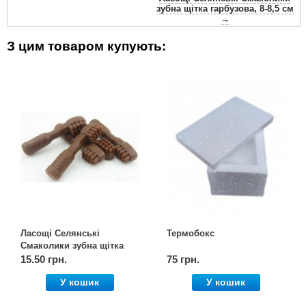
зубна щітка гарбузова, 8-8,5 см
→
З цим товаром купують:
Ласощі Селянські
Термобокс
Смаколики зубна щітка
морквяна, 8-8,5 см
15.50 грн.
75 грн.
У кошик
У кошик