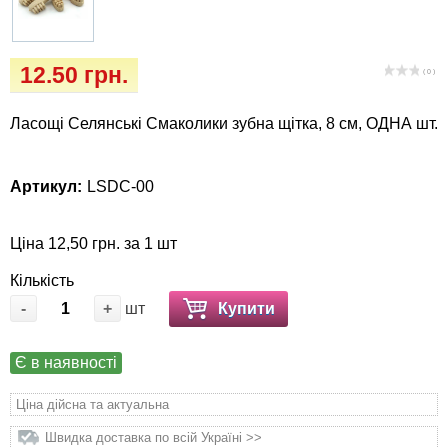
Кігтіточки
Vet Diet Canine Wet - ветеринарные диеты
для собак
Ласощі та корма
12.50 грн.
( 0 )
Лежаки, будиночки, охолоджуючи
Ласощі Селянські Смаколики зубна щітка, 8 см, ОДНА шт.
килимки
Миски, автогодівниці, поілки
Артикул:
LSDC-00
Одяг та взуття
Ціна 12,50 грн. за 1 шт
Перенесення, сумки, клітини
Кількість
-
+
шт
Купити
Післяопераційні засоби та витратні
матеріали
Є в наявності
Ціна дійсна та актуальна
Подарункові сертифікати
Швидка доставка по всій Україні >>