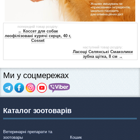
попередній товар розділу:
← Коссет для собак
леофілізовані курячі серця, 40 г,
Cosset
наступний товар розділу:
Ласощі Селянські Смаколики
зубна щітка, 8 см →
Ми у соцмережах
Каталог зоотоварів
Ветеринарні препарати та
зоотовары
Кошик