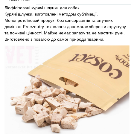
Товари для голубів
Ліофілізовані курячі шлунки для собак
Курячі шлунки, виготовлені методом сублімації.
Товари для гризунів
Монопротеїновий продукт без консервантів та штучних
домішок. Freeze-dry технологія допомагає зберегти структуру
та поживні цінності. Майже немає запаху та не мастити руки.
Товари для коней
Виготовлено з повагою до самої природи тварини.
Товари для людей
Хозряд - господарчі товари оптом
Популярні зоотоварі
Архів / Знято з виробництва