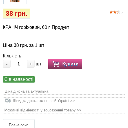
Кігтіточки
собак
38 грн.
( 2 )
Ласощі та корми
КРАНЧ горіховий, 60 г, Продукт
Лежаки, будиночки, охолоджуючи
коврики
Ціна 38 грн. за 1 шт
Миски, автогодівниці, поїлки
Кількість
-
+
шт
Купити
Одяг та взуття
Є в наявності
Перенесення, сумки, клітини
Ціна дійсна та актуальна
Післяопераційні засоби та витратні
Швидка доставка по всій Україні >>
матеріали
Можливі відмінності у зображенні товару >>
Подарункові сертифікати
Повне опис