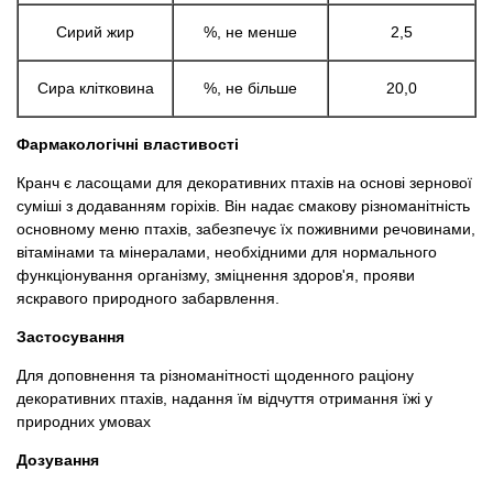
Сирий жир
%, не менше
2,5
Сира клітковина
%, не більше
20,0
Фармакологічні властивості
Кранч є ласощами для декоративних птахів на основі зернової
суміші з додаванням горіхів. Він надає смакову різноманітність
основному меню птахів, забезпечує їх поживними речовинами,
вітамінами та мінералами, необхідними для нормального
функціонування організму, зміцнення здоров'я, прояви
яскравого природного забарвлення.
Застосування
Для доповнення та різноманітності щоденного раціону
декоративних птахів, надання їм відчуття отримання їжі у
природних умовах
Дозування