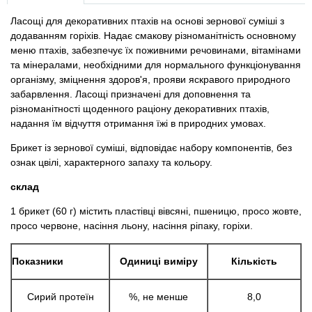
Товари для голубів
Ласощі для декоративних птахів на основі зернової суміші з
додаванням горіхів. Надає смакову різноманітність основному
Товари для гризунів
меню птахів, забезпечує їх поживними речовинами, вітамінами
та мінералами, необхідними для нормального функціонування
Товари для коней
організму, зміцнення здоров'я, прояви яскравого природного
забарвлення. Ласощі призначені для доповнення та
різноманітності щоденного раціону декоративних птахів,
Товари для людей
надання їм відчуття отримання їжі в природних умовах.
Брикет із зернової суміші, відповідає набору компонентів, без
Хозряд - господарчі товари оптом
ознак цвілі, характерного запаху та кольору.
Популярні зоотоварі
склад
1 брикет (60 г) містить пластівці вівсяні, пшеницю, просо жовте,
Архів / Знято з виробництва
просо червоне, насіння льону, насіння ріпаку, горіхи.
Показники
Одиниці виміру
Кількість
Сирий протеїн
%, не менше
8,0