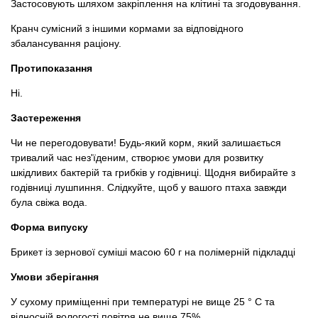
Застосовують шляхом закріплення на клітині та згодовування.
Кранч сумісний з іншими кормами за відповідного
збалансування раціону.
Протипоказання
Ні.
Застереження
Чи не перегодовувати! Будь-який корм, який залишається
тривалий час нез'їденим, створює умови для розвитку
шкідливих бактерій та грибків у годівниці. Щодня вибирайте з
годівниці лушпиння. Слідкуйте, щоб у вашого птаха завжди
була свіжа вода.
Форма випуску
Брикет із зернової суміші масою 60 г на полімерній підкладці
Умови зберігання
У сухому приміщенні при температурі не вище 25 ° С та
відносній вологості повітря не вище 75%.