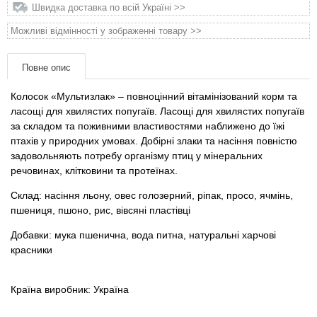
Товари для голубів
Швидка доставка по всій Україні >>
Можливі відмінності у зображенні товару >>
Товари для гризунів
Повне опис
Товари для коней
Колосок «Мультизлак» – повноцінний вітамінізований корм та
ласощі для хвилястих попугаїв. Ласощі для хвилястих попугаїв
Товари для людей
за складом та поживними властивостями наближено до їжі
птахів у природних умовах. Добірні злаки та насіння повністю
Хозряд - господарчі товари оптом
задовольняють потребу організму птиц у мінеральних
речовинах, клітковини та протеїнах.
Популярні зоотоварі
Склад: насіння льону, овес голозерний, ріпак, просо, ячмінь,
пшениця, пшоно, рис, вівсяні пластівці
Архів / Знято з виробництва
Добавки: мука пшенична, вода питна, натуральні харчові
красники
Країна виробник: Україна