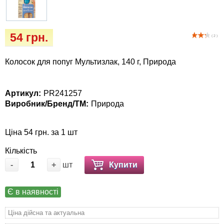
Кігтіточки
Vet Diet Canine Wet - ветеринарные диеты
для собак
Ласощі та корма
54 грн.
( 2 )
Лежаки, будиночки, охолоджуючи
Колосок для попуг Мультизлак, 140 г, Природа
килимки
Миски, автогодівниці, поілки
Артикул:
PR241257
Виробник/Бренд/ТМ:
Природа
Одяг та взуття
Ціна 54 грн. за 1 шт
Перенесення, сумки, клітини
Кількість
-
+
шт
Купити
Післяопераційні засоби та витратні
матеріали
Є в наявності
Подарункові сертифікати
Ціна дійсна та актуальна