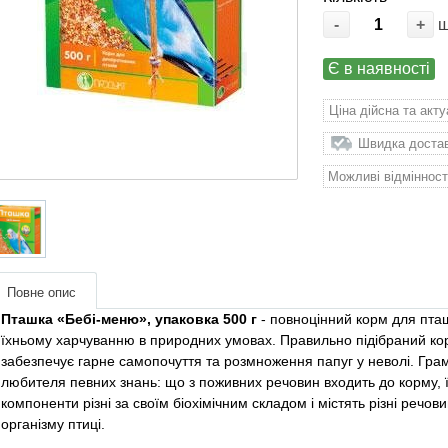
-
+
Є в наявності
Ціна дійсна та акт
Швидка доставк
Можливі відмінност
Повне опис
Пташка «Бебі-меню», упаковка 500 г
- повноцінний корм для пташ
їхньому харчуванню в природних умовах. Правильно підібраний ко
забезпечує гарне самопочуття та розмноження папуг у неволі. Грам
любителя певних знань: що з поживних речовин входить до корму, їх 
компоненти різні за своїм біохімічним складом і містять різні речо
організму птиці.