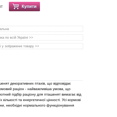
шт
Купити
уальна
а по всій Україні >>
і у зображенні товару >>
енят декоративних птахів, що відповідає
рмовий раціон - найважливіша умова, що
отний підбір раціону для пташенят вимагає від
кількості та енергетичної цінності. Усі кормові
вини, необхідні нормального функціонування