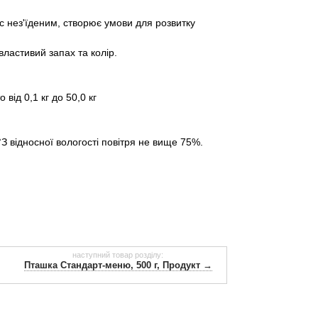
с нез'їденим, створює умови для розвитку
властивий запах та колір.
від 0,1 кг до 50,0 кг
°З відносної вологості повітря не вище 75%.
наступний товар розділу:
Пташка Стандарт-меню, 500 г, Продукт →