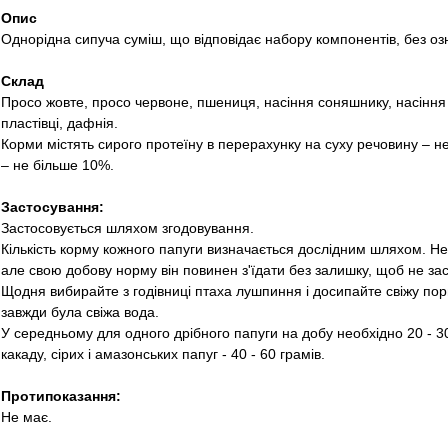
Опис
Однорідна сипуча суміш, що відповідає набору компонентів, без озн
Склад
Просо жовте, просо червоне, пшениця, насіння соняшнику, насіння ль
пластівці, дафнія.
Корми містять сирого протеїну в перерахунку на суху речовину – 
– не більше 10%.
Застосування:
Застосовується шляхом згодовування.
Кількість корму кожного папуги визначається дослідним шляхом. 
але свою добову норму він повинен з'їдати без залишку, щоб не зас
Щодня вибирайте з годівниці птаха лушпиння і досипайте свіжу пор
завжди була свіжа вода.
У середньому для одного дрібного папуги на добу необхідно 20 - 30 
какаду, сірих і амазонських папуг - 40 - 60 грамів.
Протипоказання:
Не має.