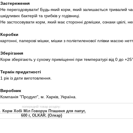
Застереження
Не перегодовувати! Будь-який корм, який залишається тривалий ча
шкідливих бактерій та грибків у годівниці.
Не застосовувати корм, який має сторонні домішки, ознаки цвілі, не
Коробки
картонні, паперові мішки, мішки з поліетиленової плівки масою нетто 
Зберігання
Корм ​​зберігають у сухому приміщенні при температурі від 0 до +25
Термін придатності
1 рік із дати виготовлення.
Виробник
Компанія "Продукт", м. Харків, Україна.
попередній товар розділу:
 Корм ​​Хобі Міл Говорун Пташеня для папуг,
600 г, OLKAR. (Олкар)