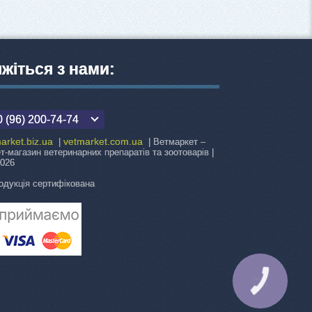
яжіться з нами:
 (96) 200-74-74
arket.biz.ua
vetmarket.com.ua
|
| Ветмаркет –
ет-магазин ветеринарних препаратів та зоотоварів |
2026
одукція сертифікована
КНОПКА
ЗВ'ЯЗКУ