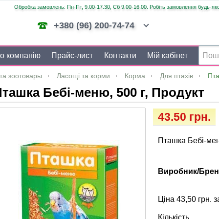
Обробка замовлень: Пн-Пт, 9.00-17.30, Сб 9.00-16.00. Робіть замовлення будь-яко
+380 (96) 200-74-74
о компанію
Прайс-лист
Контакти
Мій кабінет
та зоотовары
Ласощі та корми
Корма
Для птахів
Пта
ташка Бебі-меню, 500 г, Продукт
43.50 грн.
Пташка Бебі-мен
Виробник/Брен
Ціна 43,50 грн. з
Кількість