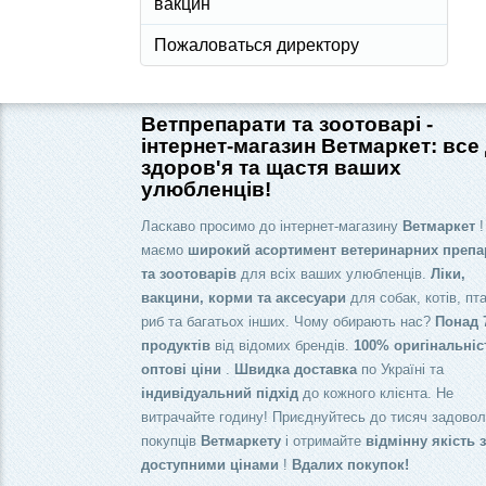
вакцин
Пожаловаться директору
Ветпрепарати та зоотоварі -
інтернет-магазин Ветмаркет: все
здоров'я та щастя ваших
улюбленців!
Ласкаво просимо до інтернет-магазину
Ветмаркет
!
маємо
широкий асортимент ветеринарних препа
та зоотоварів
для всіх ваших улюбленців.
Ліки,
вакцини, корми та аксесуари
для собак, котів, пта
риб та багатьох інших. Чому обирають нас?
Понад 
продуктів
від відомих брендів.
100% оригінальніс
оптові ціни
.
Швидка доставка
по Україні та
індивідуальний підхід
до кожного клієнта. Не
витрачайте годину! Приєднуйтесь до тисяч задово
покупців
Ветмаркету
і отримайте
відмінну якість 
доступними цінами
!
Вдалих покупок!