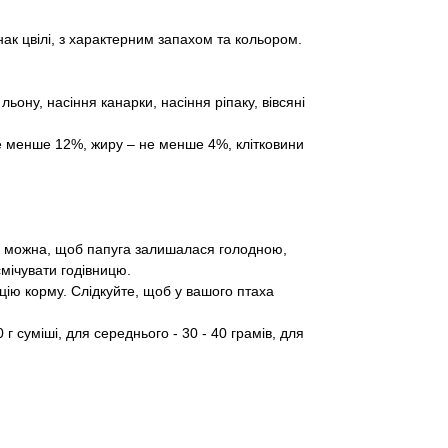
ак цвілі, з характерним запахом та кольором.
ону, насіння канарки, насіння ріпаку, вівсяні
не менше 12%, жиру – не менше 4%, клітковини
Не можна, щоб папуга залишалася голодною,
мічувати годівницю.
цію корму. Слідкуйте, щоб у вашого птаха
г суміші, для середнього - 30 - 40 грамів, для