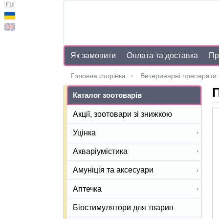
Як замовити
Оплата та доставка
Пр
Головна сторінка
Ветеринарні препарати 
П
Каталог зоотоварів
Акції, зоотовари зі знижкою
Уцінка
Акваріумістика
Амуніція та аксесуари
Аптечка
Біостимулятори для тварин