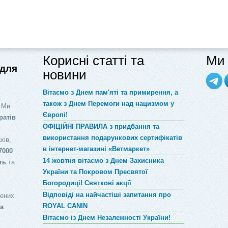
Корисні статті та
Ми 
 для
новини
Вітаємо з Днем пам'яті та примирення, а
також з Днем Перемоги над нацизмом у
 Ми
Європі!
ратів
ОФІЦІЙНІ ПРАВИЛА з придбання та
використання подарункових сертифікатів
хів,
в інтернет-магазині «Ветмаркет»
7000
14 жовтня вітаємо з Днем Захисника
ть
та
України та Покровом Пресвятої
Богородиці! Святкові акції
Відповіді на найчастіші запитання про
лених
ROYAL CANIN
за
Вітаємо із Днем Незалежності України!