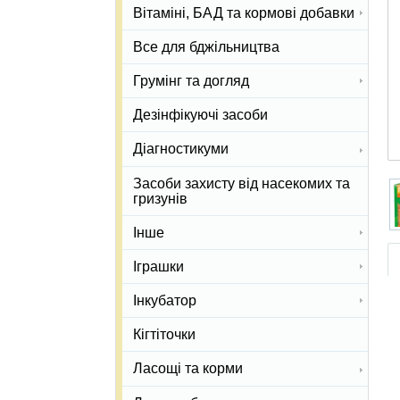
Вітаміні, БАД та кормові добавки
Все для бджільництва
Грумінг та догляд
Дезінфікуючі засоби
Діагностикуми
Засоби захисту від насекомих та
гризунів
Інше
Іграшки
Інкубатор
Кігтіточки
Ласощі та корми