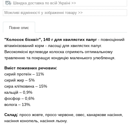
Товари для голубів
Швидка доставка по всій Україні >>
Можливі відмінності у зображенні товару >>
Товари для гризунів
Повне опис
Товари для коней
"Колосок бісквіт", 140 г для хвилястих папуг
- повноцінний
вітамінізований корм - ласощі для хвилястих папуг.
Товари для людей
Високоякісні вуглеводи колоска сприяють оптимальному
травленню та покращує кондицію маленького улюбленця.
Хозряд - господарчі товари оптом
Вміст поживних речовин:
сирий протеїн – 11%
Популярні зоотоварі
сирий жир – 5%
сира клітковина – 15%
Архів / Знято з виробництва
кальцій – 0,9%
фосфор – 0,6%
волога – 13%.
Склад:
просо жовте, просо червоне, овес, канаркове насіння,
насіння конопель, насіння льону.