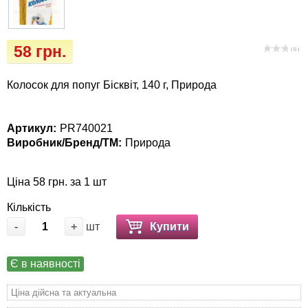
Кігтіточки
Vet Diet Canine Wet - ветеринарные диеты
для собак
Ласощі та корма
58 грн.
( 0 )
Лежаки, будиночки, охолоджуючи
Колосок для попуг Бісквіт, 140 г, Природа
килимки
Миски, автогодівниці, поілки
Артикул:
PR740021
Виробник/Бренд/ТМ:
Природа
Одяг та взуття
Ціна 58 грн. за 1 шт
Перенесення, сумки, клітини
Кількість
-
+
шт
Купити
Післяопераційні засоби та витратні
матеріали
Є в наявності
Подарункові сертифікати
Ціна дійсна та актуальна