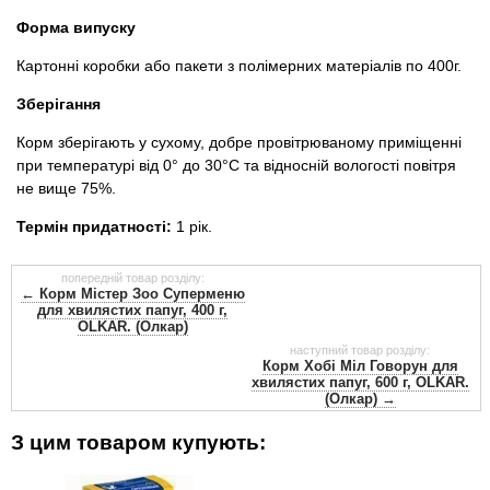
Форма випуску
Картонні коробки або пакети з полімерних матеріалів по 400г.
Зберігання
Корм зберігають у сухому, добре провітрюваному приміщенні
при температурі від 0° до 30°С та відносній вологості повітря
не вище 75%.
Термін придатності:
1 рік.
попередній товар розділу:
← Корм ​​Містер Зоо Суперменю
для хвилястих папуг, 400 г,
OLKAR. (Олкар)
наступний товар розділу:
Корм ​​Хобі Міл Говорун для
хвилястих папуг, 600 г, OLKAR.
(Олкар) →
З цим товаром купують: