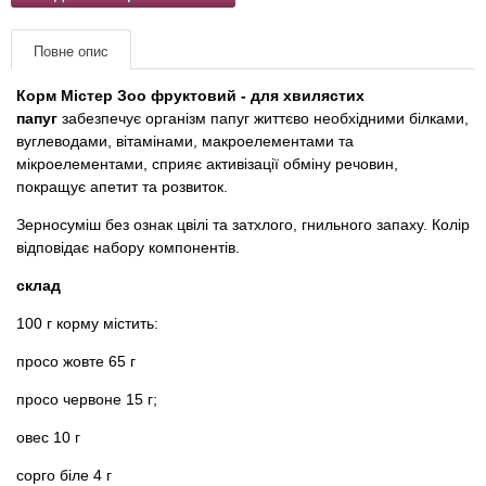
Товари для голубів
Повне опис
Товари для гризунів
Корм Містер Зоо фруктовий - для хвилястих
папуг
забезпечує організм папуг життєво необхідними білками,
Товари для коней
вуглеводами, вітамінами, макроелементами та
мікроелементами, сприяє активізації обміну речовин,
Товари для людей
покращує апетит та розвиток.
Зерносуміш без ознак цвілі та затхлого, гнильного запаху. Колір
Хозряд - господарчі товари оптом
відповідає набору компонентів.
склад
Популярні зоотоварі
100 г корму містить:
Архів / Знято з виробництва
просо жовте 65 г
просо червоне 15 г;
овес 10 г
сорго біле 4 г