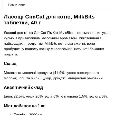
матеріали
Повне опис
Подарункові сертифікати
Ласощі GimCat для котів, MilkBits
таблетки, 40 г
Товари для голубів
Ласощі для кішок GimCat ГімКет МілкБітс – це смачні, вишукані
кульки з привабливим молочним ароматом. Виготовлені з
Товари для гризунів
найкращих інгредієнтів. MilkBits не тільки смачні, вони
пробудять у вашому котику мисливський інстинкт і бажання
пограти.
Товари для коней
Склад
Товари для людей
Молоко та молочні продукти (41,9% сухого знежиреного
молока), олії та жири, цукор, дріжджі, мінеральні речовини.
Хозряд - господарчі товари оптом
Аналітичний склад
Популярні зоотоварі
Білок 22,5%, жири 20%, зола 6%, клітковина 1,5%, волога 6%.
Міст добавок на 1 кг
Архів / Знято з виробництва
Таурін – 2000 мг,