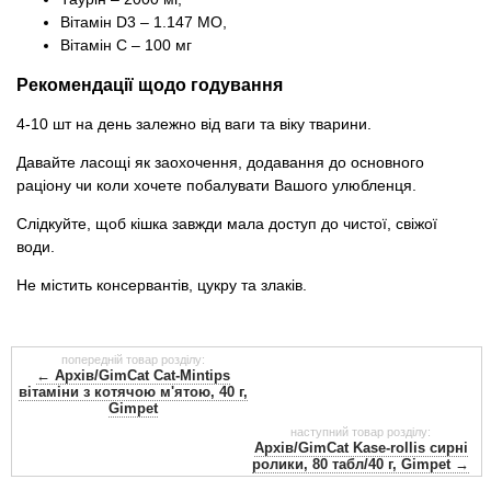
Вітамін D3 – 1.147 MО,
Вітамін С – 100 мг
Рекомендації щодо годування
4-10 шт на день залежно від ваги та віку тварини.
Давайте ласощі як заохочення, додавання до основного
раціону чи коли хочете побалувати Вашого улюбленця.
Слідкуйте, щоб кішка завжди мала доступ до чистої, свіжої
води.
Не містить консервантів, цукру та злаків.
попередній товар розділу:
← Архів/GimCat Cat-Mintips
вітаміни з котячою м'ятою, 40 г,
Gimpet
наступний товар розділу:
Архів/GimCat Kase-rollis сирні
ролики, 80 табл/40 г, Gimpet →