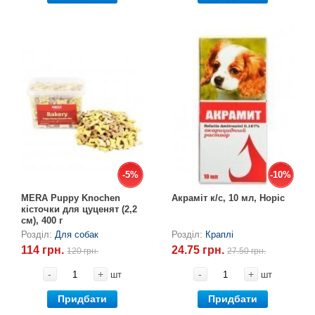
-5%
-5%
-10%
-10%
MERA Puppy Knochen
Акраміт к/с, 10 мл, Норіс
кісточки для цуценят (2,2
см), 400 г
Розділ:
Для собак
Розділ:
Краплі
114 грн.
24.75 грн.
120 грн.
27.50 грн.
-
+
-
+
шт
шт
Придбати
Придбати