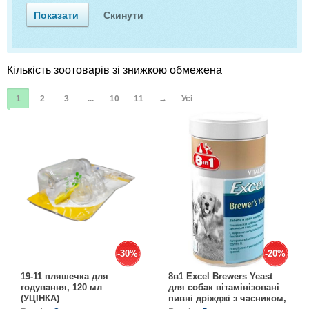
Кігтіточки
Vet Diet Canine Wet - ветеринарные диеты
для собак
Ласощі та корма
Кількість зоотоварів зі знижкою обмежена
Лежаки, будиночки, охолоджуючи
килимки
1
2
3
...
10
11
→
Усі
Миски, автогодівниці, поілки
Одяг та взуття
Перенесення, сумки, клітини
Післяопераційні засоби та витратні
матеріали
-30%
-30%
-20%
-20%
19-11 пляшечка для
8в1 Excel Brewers Yeast
Подарункові сертифікати
годування, 120 мл
для собак вітамінізовані
(УЦІНКА)
пивні дріжджі з часником,