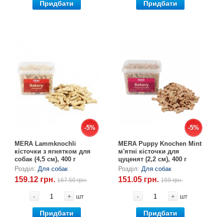
Придбати
Придбати
-5%
-5%
-5%
-5%
MERA Lammknоchli
MERA Puppy Knochen Mint
кісточки з ягнятком для
м'ятні кісточки для
собак (4,5 см), 400 г
цуценят (2,2 см), 400 г
Розділ:
Для собак
Розділ:
Для собак
159.12 грн.
151.05 грн.
167.50 грн.
159 грн.
-
+
-
+
шт
шт
Придбати
Придбати