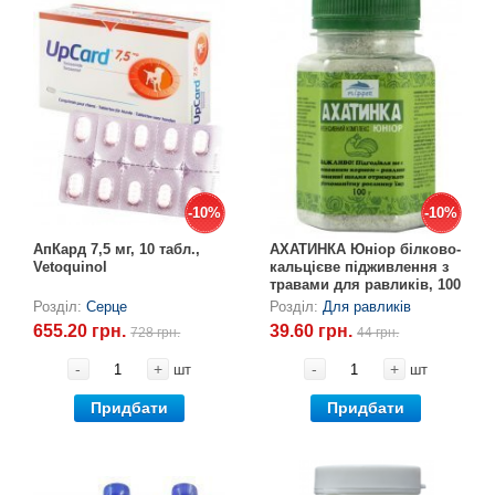
-10%
-10%
-10%
-10%
АпКард 7,5 мг, 10 табл.,
АХАТИНКА Юніор білково-
Vetoquinol
кальцієве підживлення з
травами для равликів, 100
г
Розділ:
Серце
Розділ:
Для равликів
655.20 грн.
39.60 грн.
728 грн.
44 грн.
-
+
-
+
шт
шт
Придбати
Придбати