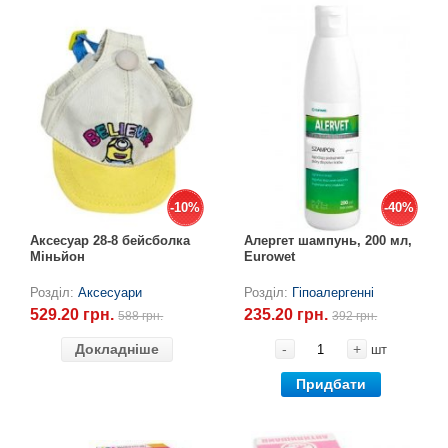
-10%
-10%
-40%
-40%
Аксесуар 28-8 бейсболка
Алергет шампунь, 200 мл,
Міньйон
Eurowet
Розділ:
Аксесуари
Розділ:
Гіпоалергенні
529.20 грн.
235.20 грн.
588 грн.
392 грн.
Докладніше
-
+
шт
Придбати