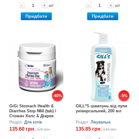
-
+
-
+
шт
шт
Придбати
Придбати
-40%
-40%
-5%
-5%
GiGi Stomach Health &
GILL*S шампунь від лупи
Diarrhea Stop N60 (tab) /
універсальний, 200 мл
Стомач Хелс & Діарея
Стоп N60 (таб)
Розділ:
Для котів
Розділ:
Лікувальні
135.60 грн.
135.85 грн.
226 грн.
143 грн.