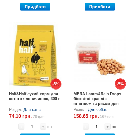
Придбати
Придбати
-5%
-5%
-5%
-5%
Half&Half сухий корм для
MERA Lamm&Reis Drops
котів з яловичиною, 300 г
бісквітні краплі з
ягнятком та рисом для
собак (1,8 см), 400 г
Розділ:
Для котів
Розділ:
Для собак
74.10 грн.
158.65 грн.
78 грн.
167 грн.
-
+
-
+
шт
шт