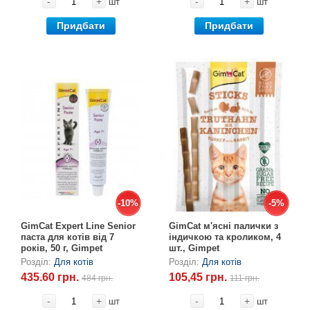
-
+
-
+
шт
шт
Придбати
Придбати
-10%
-10%
-5%
-5%
GimCat Expert Line Senior
GimCat м'ясні палички з
паста для котів від 7
індичкою та кроликом, 4
років, 50 г, Gimpet
шт., Gimpet
Розділ:
Для котів
Розділ:
Для котів
435.60 грн.
105,45 грн.
484 грн.
111 грн.
-
+
-
+
шт
шт