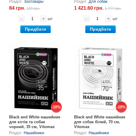
1430 табл.
Розділ:
Зоотовары
Розділ:
Для собак
Товари для голубів
84 грн.
1 421.60 грн.
120 грн.
1 777 грн.
Товари для гризунів
-
+
-
+
шт
шт
Придбати
Придбати
Товари для коней
Товари для людей
Хозряд - господарчі товари оптом
Популярні зоотоварі
Архів / Знято з виробництва
-10%
-10%
-10%
-10%
Black and White нашийник
Black and White нашийник
для котів та собак
для собак білий, 70 см,
чорний, 35 см, Vitomax
Vitomax
Розділ:
Нашийники
Розділ:
Нашийники