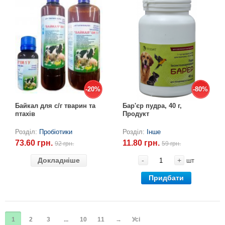
-20%
-20%
-80%
-80%
Байкал для с/г тварин та
Бар'єр пудра, 40 г,
птахів
Продукт
Розділ:
Пробіотики
Розділ:
Інше
73.60 грн.
11.80 грн.
92 грн.
59 грн.
Докладніше
-
+
шт
Придбати
1
2
3
...
10
11
→
Усі