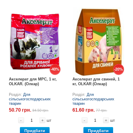
-40%
-40%
-20%
-20%
Акселерат для МРС, 1 кг,
Акселерат для свиней, 1
OLKAR. (Олкар)
кг, OLKAR (Олкар)
Розділ:
Для
Розділ:
Для
сільськогосподарських
сільськогосподарських
тварин
тварин
50.70 грн.
61.60 грн.
84.50 грн.
77 грн.
-
+
-
+
шт
шт
Придбати
Придбати