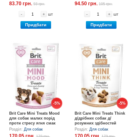
83.70 грн.
94.50 грн.
93 грн.
105 грн.
-
+
-
+
шт
шт
Придбати
Придбати
-5%
-5%
-5%
-5%
Brit Care Mini Treats Mood
Brit Care Mini Treats Think
для собак малих порід
д/дрібних собак д/
проти стресу ягня смак
розумних здібностей
ваніль, 50 г
індичка смак
Розділ:
Для собак
Розділ:
Для собак
арахіс.масло, 50 г
170,05 грн.
170,05 грн.
179 грн.
179 грн.