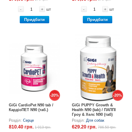
-
+
-
+
шт
шт
Придбати
Придбати
-20%
-20%
-20%
-20%
GiGi CardioPet N90 tab /
GiGi PUPPY Growth &
КардіоПЕТ N90 (таб.)
Health N90 (tab) / ПАППІ
Гроу & Хелс N90 (таб)
Розділ:
Серце
Розділ:
Для собак
810.40 грн.
629.20 грн.
1 013 грн.
786.50 грн.