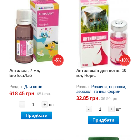
-5%
-5%
-10%
-10%
Антилакт, 7 мл,
Антилішаїн для котів, 10
БіоТестЛаб
мл, Норіс
Розділ:
Для котів
Розділ:
Розчини, порошки,
аерозолі та інші форми
618.45 грн.
651 грн.
32.85 грн.
36.50 грн.
-
+
шт
-
+
шт
Придбати
Придбати