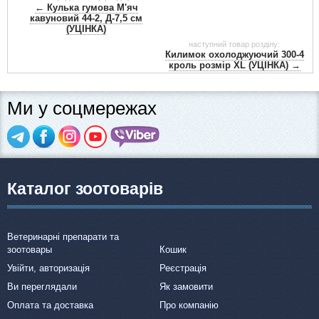
матеріали
← Кулька гумова М'яч
кавуновий 44-2, Д-7,5 см
(УЦІНКА)
Подарункові сертифікати
наступний товар розділу:
Килимок охолоджуючий 300-4
кроль розмір XL (УЦІНКА) →
Товари для голубів
Ми у соцмережах
Товари для гризунів
Товари для коней
Каталог зоотоварів
Товари для людей
Хозряд - господарчі товари оптом
Ветеринарні препарати та
зоотовары
Кошик
Популярні зоотовари
Увійти, авторизація
Реєстрація
Ви переглядали
Як замовити
Архів / Знято з виробництва
Оплата та доставка
Про компанію