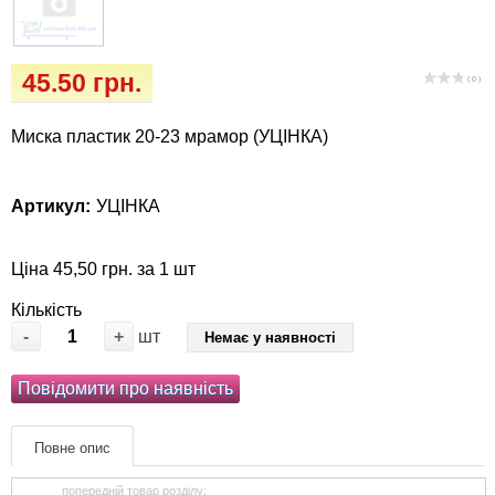
Іграшки
Vet Diet Canine Wet - ветеринарные диеты
для собак
Інкубатори
45.50 грн.
( 0 )
Кігтіточки
Миска пластик 20-23 мрамор (УЦІНКА)
Ласощі та корма
Артикул:
УЦІНКА
Лежаки, будиночки, охолоджуючи
килимки
Ціна 45,50 грн. за 1 шт
Миски, автогодівниці, поілки
Кількість
-
+
шт
Немає у наявності
Одяг та взуття
Повідомити про наявність
Переноски, сумки, клітки
Повне опис
Післяопераційні засоби та витратні
попередній товар розділу: