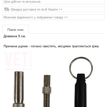
Ціна дійсна та актуальна
Товари для голубів
Швидка доставка по всій Україні >>
Товари для гризунів
Можливі відмінності у зображенні товару >>
Товари для коней
Повне опис
Довжина 9 см.
Товари для людей
Причина уцінки - погано свистять, місцями трапляється іржа.
Хозряд - господарчі товари оптом
Популярні зоотоварі
Архів / Знято з виробництва