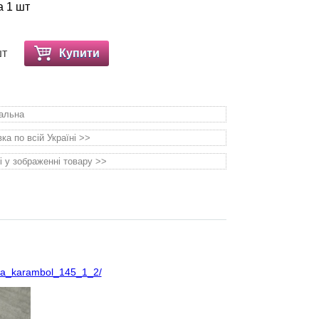
а 1 шт
шт
Купити
уальна
а по всій Україні >>
і у зображенні товару >>
vaya_karambol_145_1_2/