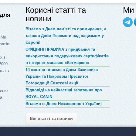
Корисні статті та
Ми 
 для
новини
Вітаємо з Днем пам'яті та примирення, а
також з Днем Перемоги над нацизмом у
 Ми
Європі!
ратів
ОФІЦІЙНІ ПРАВИЛА з придбання та
використання подарункових сертифікатів
хів,
в інтернет-магазині «Ветмаркет»
7000
14 жовтня вітаємо з Днем Захисника
ть
та
України та Покровом Пресвятої
Богородиці! Святкові акції
Відповіді на найчастіші запитання про
лених
ROYAL CANIN
за
Вітаємо із Днем Незалежності України!
Всі статті та новини