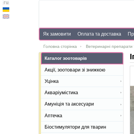
Як замовити
Оплата та доставка
Пр
Головна сторінка
Ветеринарні препарати 
І
Каталог зоотоварів
Акції, зоотовари зі знижкою
Уцінка
Акваріумістика
Амуніція та аксесуари
Аптечка
Біостимулятори для тварин