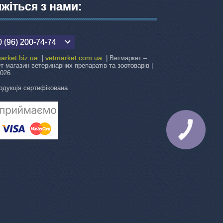
яжіться з нами:
 (96) 200-74-74
arket.biz.ua
vetmarket.com.ua
|
| Ветмаркет –
ет-магазин ветеринарних препаратів та зоотоварів |
2026
одукція сертифікована
КНОПКА
ЗВ'ЯЗКУ