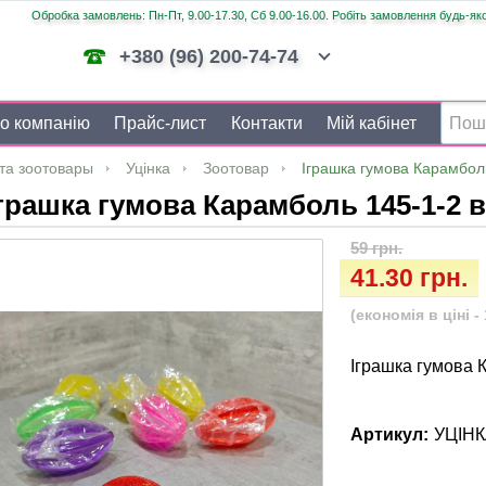
Обробка замовлень: Пн-Пт, 9.00-17.30, Сб 9.00-16.00. Робіть замовлення будь-яко
+380 (96) 200-74-74
о компанію
Прайс-лист
Контакти
Мій кабінет
та зоотовары
Уцінка
Зоотовар
Іграшка гумова Карамбол
грашка гумова Карамболь 145-1-2 
59 грн.
41.30 грн.
(економія в ціні - 
Іграшка гумова 
Артикул:
УЦІН