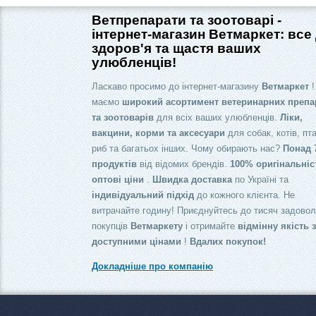
Ветпрепарати та зоотоварі -
інтернет-магазин Ветмаркет: все
здоров'я та щастя ваших
улюбленців!
Ласкаво просимо до інтернет-магазину
Ветмаркет
!
маємо
широкий асортимент ветеринарних препа
та зоотоварів
для всіх ваших улюбленців.
Ліки,
вакцини, корми та аксесуари
для собак, котів, пта
риб та багатьох інших. Чому обирають нас?
Понад 
продуктів
від відомих брендів.
100% оригінальніс
оптові ціни
.
Швидка доставка
по Україні та
індивідуальний підхід
до кожного клієнта. Не
витрачайте годину! Приєднуйтесь до тисяч задово
покупців
Ветмаркету
і отримайте
відмінну якість 
доступними цінами
!
Вдалих покупок!
Докладніше про компанію