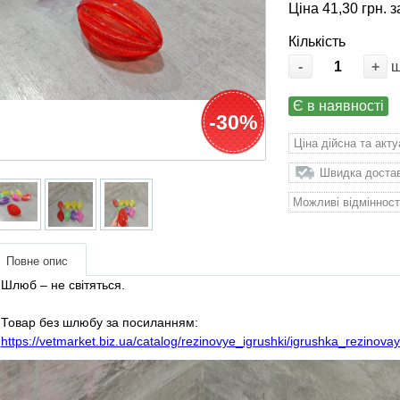
Ціна 41,30 грн. з
Кількість
-
+
Є в наявності
-30%
Ціна дійсна та акт
Швидка доставк
Можливі відмінност
Повне опис
Шлюб – не світяться.
Товар без шлюбу за посиланням:
https://vetmarket.biz.ua/catalog/rezinovye_igrushki/igrushka_rezino