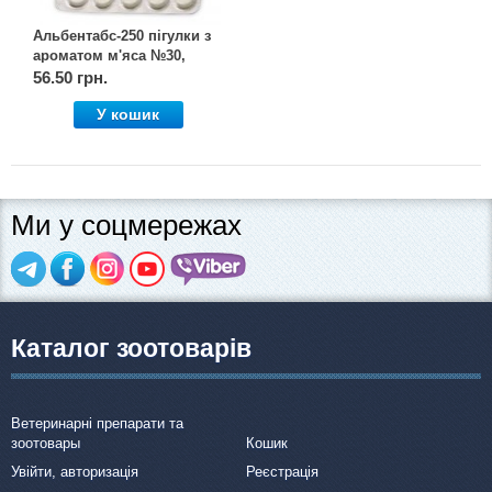
Альбентабс-250 пігулки з
ароматом м'яса №30,
OLKAR. (Олкар)
56.50 грн.
У кошик
Ми у соцмережах
Каталог зоотоварів
Ветеринарні препарати та
зоотовары
Кошик
Увійти, авторизація
Реєстрація