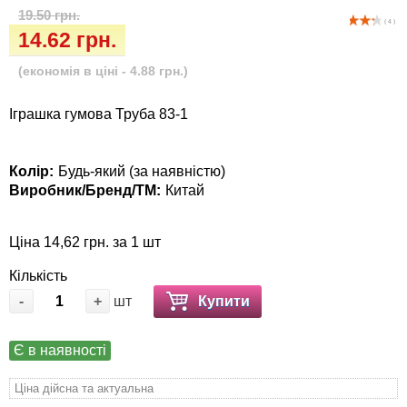
Кігтіточки
19.50 грн.
Vet Diet Canine Wet - ветеринарные диеты
( 4 )
14.62 грн.
для собак
Ласощі та корма
(економія в ціні - 4.88 грн.)
Лежаки, будиночки, охолоджуючи
Іграшка гумова Труба 83-1
килимки
Миски, автогодівниці, поілки
Колір:
Будь-який (за наявністю)
Виробник/Бренд/ТМ:
Китай
Одяг та взуття
Ціна 14,62 грн. за 1 шт
Переноски, сумки, клітки
Кількість
Післяопераційні засоби та витратні
-
+
шт
Купити
матеріали
Є в наявності
Подарункові сертифікати
Ціна дійсна та актуальна