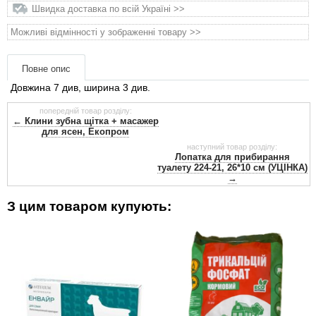
Товари для голубів
Швидка доставка по всій Україні >>
Можливі відмінності у зображенні товару >>
Товари для гризунів
Повне опис
Товари для коней
Довжина 7 див, ширина 3 див.
попередній товар розділу:
Товари для людей
← Клини зубна щітка + масажер
для ясен, Екопром
наступний товар розділу:
Хозряд - господарчі товари оптом
Лопатка для прибирання
туалету 224-21, 26*10 см (УЦІНКА)
→
Популярні зоотоварі
З цим товаром купують:
Архів / Знято з виробництва