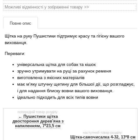
Товари для голубів
Можливі відмінності у зображенні товару >>
Товари для гризунів
Повне опис
Товари для коней
Щітка на руку Пушистики підтримує красу та гігієну вашого
вихованця.
Товари для людей
Переваги:
універсальна щітка для собак та кішок
Хозряд - господарчі товари оптом
зручно утримувати на руці за рахунок ременя
виготовлена ​​з якісних матеріалів
Популярні зоотоварі
має м'яку штучну щетину для більшої дії, що розгладжує,
і для надання блиску вовни вашого вихованця.
ідеально підходить для всіх типів вовни
Архів / Знято з виробництва
попередній товар розділу:
← Пушистики щітка
двостороння дерев'яна з
напиленням, 7*23,5 см
наступний товар розділу:
Щітка-самочисалка 4-32, 13*8 см