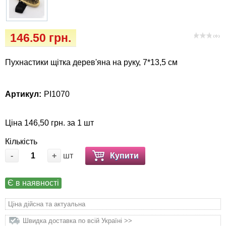
Кігтіточки
Vet Diet Canine Wet - ветеринарные диеты
для собак
Ласощі та корма
146.50 грн.
( 0 )
Лежаки, будиночки, охолоджуючи
Пухнастики щітка дерев'яна на руку, 7*13,5 см
килимки
Миски, автогодівниці, поілки
Артикул:
PI1070
Одяг та взуття
Ціна 146,50 грн. за 1 шт
Переноски, сумки, клітки
Кількість
-
+
шт
Купити
Післяопераційні засоби та витратні
матеріали
Є в наявності
Ціна дійсна та актуальна
Подарункові сертифікати
Швидка доставка по всій Україні >>