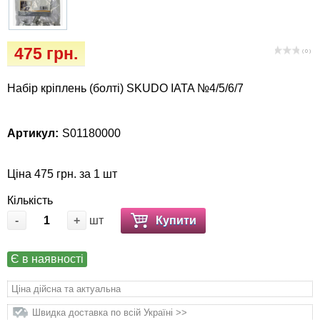
Кігтіточки
Vet Diet Canine Wet - ветеринарные диеты
для собак
Ласощі та корма
475 грн.
( 0 )
Лежаки, будиночки, охолоджуючи
Набір кріплень (болті) SKUDO IATA №4/5/6/7
килимки
Миски, автогодівниці, поілки
Артикул:
S01180000
Одяг та взуття
Ціна 475 грн. за 1 шт
Переноски, сумки, клітки
Кількість
-
+
шт
Купити
Післяопераційні засоби та витратні
матеріали
Є в наявності
Ціна дійсна та актуальна
Подарункові сертифікати
Швидка доставка по всій Україні >>