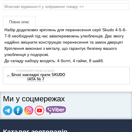
Товари для голубів
Можливі відмінності у зображенні товару >>
Товари для гризунів
Повне опис
Набір додаткових кріплень для перенесення серії Skudo 4-5-6-
Товари для коней
7-8 необхідний під час авіаперевезень улюбленців. Дає змогу
надійно зміцнити конструкцію перенесення та замок дверцят.
Товари для людей
Кріплення виконані з металу, що гарантує безпеку вашого
улюбленця у подорожі.
До складу набору входять: 4 болті, 4 гайки, 8 шайб.
Хозряд - господарчі товари оптом
попередній товар розділу:
← Бічні накладні грати SKUDO
Популярні зоотоварі
IATA № 7
Архів / Знято з виробництва
Ми у соцмережах
Каталог зоотоварів