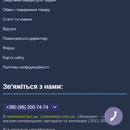
Зберігання вакцин для тварин
Обмін і повернення товару
Статті та новини
Відгуки
Пожаловаться директору
Форум
Карта сайту
Політика конфіденційності
Зв'яжіться з нами:
+380 (96) 200-74-74
vetmarket.biz.ua
vetmarket.com.ua
©
|
| Ветмаркет – інтернет-
КНОПКА
ЗВ'ЯЗКУ
магазин ветеринарних препаратів та зоотоварів | 2013 -2026
Вся продукція сертифікована