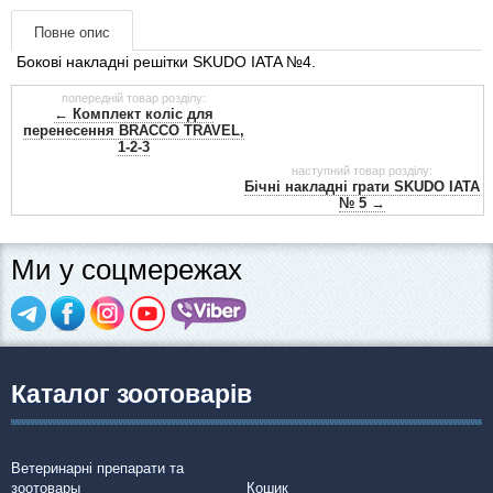
Товари для голубів
Повне опис
Бокові накладні решітки SKUDO IATA №4.
Товари для гризунів
попередній товар розділу:
← Комплект коліс для
Товари для коней
перенесення BRACCO TRAVEL,
1-2-3
наступний товар розділу:
Товари для людей
Бічні накладні грати SKUDO IATA
№ 5 →
Хозряд - господарчі товари оптом
Ми у соцмережах
Популярні зоотоварі
Архів / Знято з виробництва
Каталог зоотоварів
Ветеринарні препарати та
зоотовары
Кошик