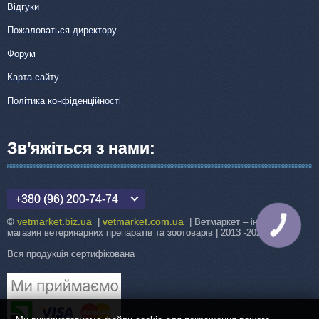
Відгуки
Пожаловаться директору
Форум
Карта сайту
Політика конфіденційності
Зв'яжіться з нами:
+380 (96) 200-74-74
vetmarket.biz.ua
vetmarket.com.ua
©
|
| Ветмаркет – інтернет-
КНОПКА
ЗВ'ЯЗКУ
магазин ветеринарних препаратів та зоотоварів | 2013 -2026
Вся продукція сертифікована