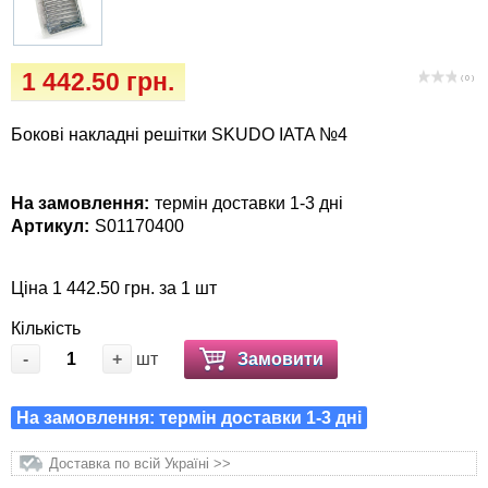
Кігтіточки
Vet Diet Canine Wet - ветеринарные диеты
для собак
Ласощі та корма
1 442.50 грн.
( 0 )
Лежаки, будиночки, охолоджуючи
Бокові накладні решітки SKUDO IATA №4
килимки
Миски, автогодівниці, поілки
На замовлення:
термін доставки 1-3 дні
Артикул:
S01170400
Одяг та взуття
Ціна 1 442.50 грн. за 1 шт
Переноски, сумки, клітки
Кількість
-
+
шт
Замовити
Післяопераційні засоби та витратні
матеріали
На замовлення: термін доставки 1-3 дні
Подарункові сертифікати
Доставка по всій Україні >>