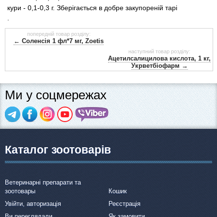
кури - 0,1-0,3 г. Зберігається в добре закупореній тарі
.
попередній товар розділу:
← Соленсія 1 фл*7 мг, Zoetis
наступний товар розділу:
Ацетилсалицилова кислота, 1 кг,
Укрветбіофарм →
Ми у соцмережах
Каталог зоотоварів
Ветеринарні препарати та
зоотовары
Кошик
Увійти, авторизація
Реєстрація
Ви переглядали
Як замовити