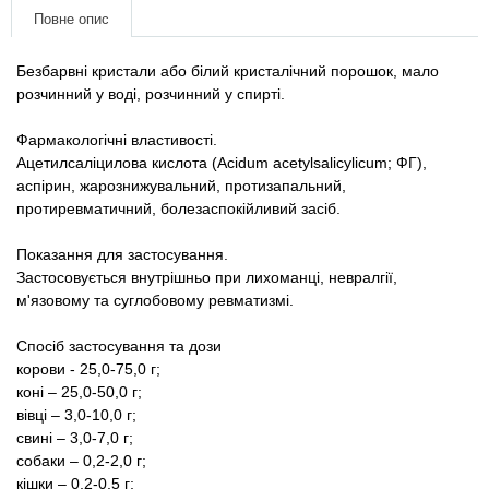
Товари для голубів
Повне опис
Товари для гризунів
Безбарвні кристали або білий кристалічний порошок, мало
розчинний у воді, розчинний у спирті.
Товари для коней
Фармакологічні властивості.
Ацетилсаліцилова кислота (Acidum acetylsalicylicum; ФГ),
Товари для людей
аспірин, жарознижувальний, протизапальний,
протиревматичний, болезаспокійливий засіб.
Хозряд - господарчі товари оптом
Показання для застосування.
Застосовується внутрішньо при лихоманці, невралгії,
Популярні зоотоварі
м'язовому та суглобовому ревматизмі.
Архів / Знято з виробництва
Спосіб застосування та дози
корови - 25,0-75,0 г;
коні – 25,0-50,0 г;
вівці – 3,0-10,0 г;
свині – 3,0-7,0 г;
собаки – 0,2-2,0 г;
кішки – 0,2-0,5 г;