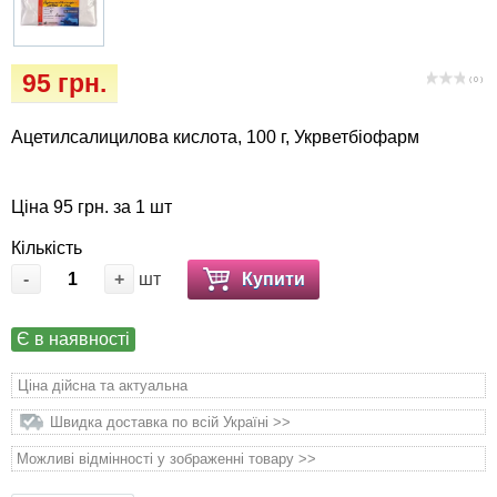
Кігтіточки
Vet Diet Canine Wet - ветеринарные диеты
для собак
Ласощі та корма
95 грн.
( 0 )
Лежаки, будиночки, охолоджуючи
Ацетилсалицилова кислота, 100 г, Укрветбіофарм
килимки
Миски, автогодівниці, поілки
Ціна 95 грн. за 1 шт
Кількість
Одяг та взуття
-
+
шт
Купити
Перенесення, сумки, клітини
Є в наявності
Післяопераційні засоби та витратні
Ціна дійсна та актуальна
матеріали
Швидка доставка по всій Україні >>
Подарункові сертифікати
Можливі відмінності у зображенні товару >>