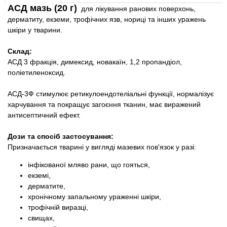
Товари для голубів
АСД мазь (20 г)
для лікування ранових поверхонь,
дерматиту, екземи, трофічних язв, нориці та інших уражень
шкіри у тварини.
Товари для гризунів
Склад:
Товари для коней
АСД 3 фракція, димексид, новакаїн, 1,2 пропандіол,
поліетиленоксид.
Товари для людей
АСД-3Ф стимулює ретикулоендотеліальні функції, нормалізує
харчування та покращує загоєння тканин, має виражений
Хозряд - господарчі товари оптом
антисептичний ефект.
Популярні зоотоварі
Дози та спосіб застосування:
Призначається тварині у вигляді мазевих пов'язок у разі:
Архів / Знято з виробництва
інфікованої мляво рани, що гояться,
екземі,
дерматите,
хронічному запальному ураженні шкіри,
трофічній виразці,
свищах,