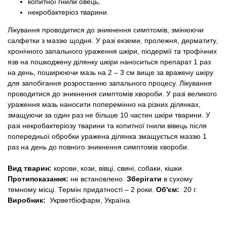
копитної гнили овець,
некробактеріоз тварини.
Лікування проводитися до зникнення симптомів, змінюючи
салфетки з маззю щодня.
У разі екземи, пролежня, дерматиту,
хронічного запального ураження шкіри, піодермії та трофічних
язв на пошкоджену ділянку шкіри наноситься препарат 1 раз
на день, поширюючи мазь на 2 – 3 см вище за вражену шкіру
для запобігання розростанню запального процесу.
Лікування
проводитися до зникнення симптомів хвороби.
У разі великого
ураження мазь наносити поперемінно на різних ділянках,
змащуючи за один раз не більше 10 частин шкіри тварини.
У
разі некробактеріозу тварини та копитної гнили вівець після
попередньої обробки уражена ділянка змащується маззю 1
раз на день до повного зникнення симптомів хвороби.
Вид тварин:
корови, кози, вівці, свині, собаки, кішки.
Протипоказання:
не встановлено.
Зберігати
в сухому
темному місці.
Термін придатності – 2 роки.
Об'єм:
20 г.
Виробник:
Укрветбіофарм, Україна.