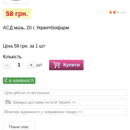
Кігтіточки
собак
58 грн.
( 145 )
Ласощі та корми
АСД мазь, 20 г, Укрветбіофарм
Лежаки, будиночки, охолоджуючи
коврики
Ціна 58 грн. за 1 шт
Миски, автогодівниці, поїлки
Кількість
-
+
шт
Купити
Одяг та взуття
Є в наявності
Перенесення, сумки, клітини
Ціна дійсна та актуальна
Післяопераційні засоби та витратні
Швидка доставка по всій Україні >>
матеріали
Можливі відмінності у зображенні товару >>
Подарункові сертифікати
Повне опис