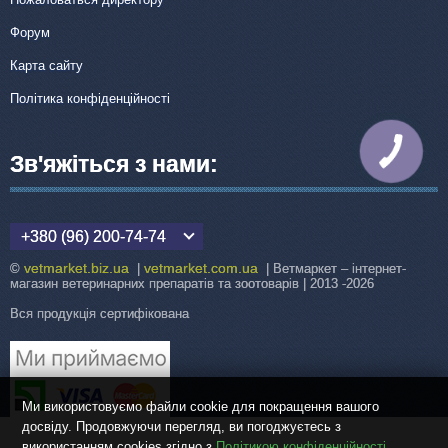
Форум
Карта сайту
Політика конфіденційності
КНОПКА
Зв'яжіться з нами:
ЗВ'ЯЗКУ
+380 (96) 200-74-74
vetmarket.biz.ua
vetmarket.com.ua
©
|
| Ветмаркет – інтернет-
магазин ветеринарних препаратів та зоотоварів | 2013 -2026
Вся продукція сертифікована
Ми використовуємо файли cookie для покращення вашого
досвіду. Продовжуючи перегляд, ви погоджуєтесь з
використанням cookies згідно з
Політикою конфіденційності
.