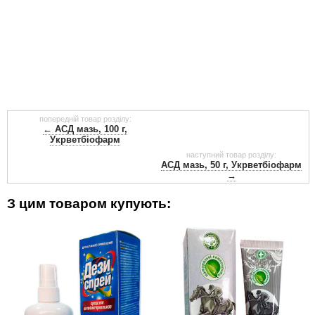
попередній товар розділу:
← АСД мазь, 100 г,
Укрветбіофарм
наступний товар розділу:
АСД мазь, 50 г, Укрветбіофарм
→
З цим товаром купують: