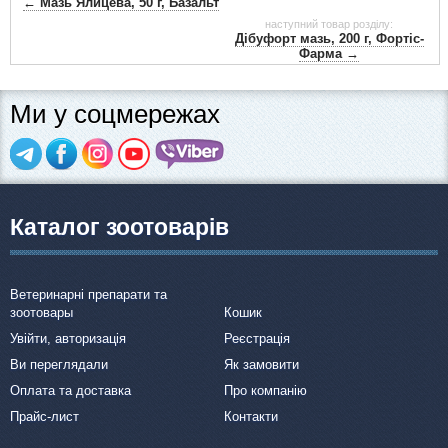
← Мазь Ялицева, 50 г, Базальт
наступний товар розділу:
Дібуфорт мазь, 200 г, Фортіс-
Фарма →
Ми у соцмережах
Каталог зоотоварів
Ветеринарні препарати та
зоотовары
Кошик
Увійти, авторизація
Реєстрація
Ви переглядали
Як замовити
Оплата та доставка
Про компанію
Прайс-лист
Контакти