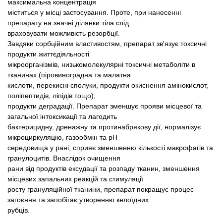
максимальна концентрація
міститься у місці застосування. Проте, при нанесенні
препарату на значні ділянки тіла слід
враховувати можливість резорбції.
Завдяки сорбційним властивостям, препарат зв'язує токсичні
продукти життєдіяльності
мікроорганізмів, низькомолекулярні токсичні метаболіти в
тканинах (піровиноградна та малатна
кислоти, перекисні сполуки, продукти окиснення амінокислот,
поліпептидів, ліпідів тощо),
продукти деградації. Препарат зменшує прояви місцевої та
загальної інтоксикації та лагодить
бактерицидну, дренажну та протинабрякову дії, нормалізує
мікроциркуляцію, газообмін та рН
середовища у рані, сприяє зменшенню кількості макрофагів та
гранулоцитів. Внаслідок очищення
рани від продуктів ексудації та розпаду тканин, зменшення
місцевих запальних реакцій та стимуляції
росту грануляційної тканини, препарат покращує процес
загоєння та запобігає утворенню келоїдних
рубців.