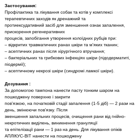
Застосування:
Профілактика та лікування собак та котів у комплексі
терапевтичних заходів як дренажний та
протиексудативний засіб для зменшення ознак запалення,
прискорення регенеративних
процесів, запобігання утворення колоїдних рубців при:
– відкритих травматичних ранах шкіри та м'яких тканин;
– асептичних ранах після хірургічного втручання;
– бактеріальних та грибкових інфекціях шкіри (підодерматиті,
піодермії);
– асептичному некрозі шкіри (синдромі ламкої шкіри).
Дозування
:
За допомогою тампона нанести пасту тонким шаром на
пошкоджену поверхню і закрити
пов'язкою, на початковій стадії запалення (1-5 діб) — 2 рази на
день, змінюючи пов'язку. Після
зменшення запальних процесів, очищення рани від гнійно-
некротичних виділень, виникнення грануляції
та епітелізації рани — 1 раз на день. Для лікування опіків
АПЛІКУС-ВІТ нанести на пошкоджену