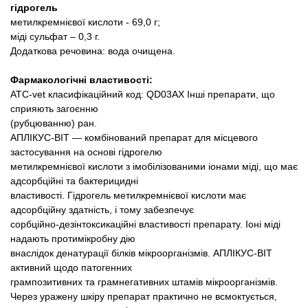
Товари для голубів
гідрогель
метилкремнієвої кислоти - 69,0 г;
міді сульфат – 0,3 г.
Товари для гризунів
Додаткова речовина: вода очищена.
Товари для коней
Фармакологічні властивості:
ATC-vet класифікаційний код: QD03АХ Інші препарати, що
сприяють загоєнню
Товари для людей
(рубцюванню) ран.
АПЛІКУС-ВІТ — комбінований препарат для місцевого
Хозряд - господарчі товари оптом
застосування на основі гідрогелю
метилкремнієвої кислоти з імобілізованими іонами міді, що має
адсорбційні та бактерицидні
Популярні зоотоварі
властивості. Гідрогель метилкремнієвої кислоти має
адсорбційну здатність, і тому забезпечує
Архів / Знято з виробництва
сорбційно-дезінтоксикаційні властивості препарату. Іоні міді
надають протимікробну дію
внаслідок денатурації білків мікроорганізмів. АПЛІКУС-ВІТ
активний щодо патогенних
грампозитивних та грамнегативних штамів мікроорганізмів.
Через уражену шкіру препарат практично не всмоктується,