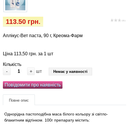
Кігтіточки
собак
Ласощі та корма
113.50 грн.
( 0 )
Лежаки, будиночки, охолоджуючи
Аплікус-Вет паста, 90 г, Креома-Фарм
коврики
Миски, автогодівниці, поїлки
Ціна 113,50 грн. за 1 шт
Кількість
Одяг та взуття
-
+
шт
Немає у наявності
Перенесення, сумки, клітини
Повідомити про наявність
Післяопераційні засоби та витратні
Повне опис
матеріали
Однорідна пастоподібна маса білого кольору зі світло-
Подарункові сертифікати
блакитним відтінком.
100г препарату містить: