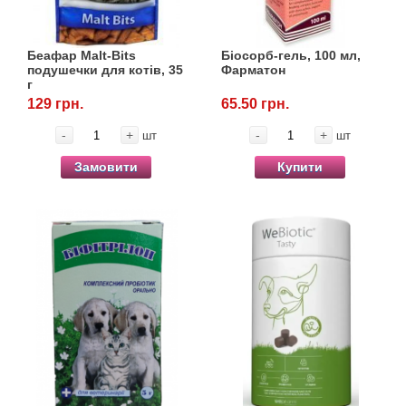
Кігтіточки
собак
Ласощі та корма
Беафар Malt-Bits
Біосорб-гель, 100 мл,
подушечки для котів, 35
Фарматон
г
Лежаки, будиночки, охолоджуючи
129 грн.
65.50 грн.
коврики
-
+
-
+
шт
шт
Миски, автогодівниці, поїлки
Замовити
Купити
Одяг та взуття
Перенесення, сумки, клітини
Післяопераційні засоби та витратні
матеріали
Подарункові сертифікати