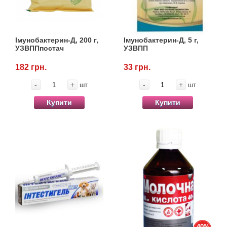
Імунобактерин-Д, 200 г,
Імунобактерин-Д, 5 г,
УЗВППпостач
УЗВПП
182 грн.
33 грн.
-
+
-
+
шт
шт
Купити
Купити
-40%