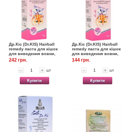
Др.Кіс (Dr.KIS) Hairball
Др.Кіс (Dr.KIS) Hairball
remedy паста для кішок
remedy паста для кішок
для виведення вовни,
для виведення вовни,
100 г, Modes
50 г, Modes
242 грн.
144 грн.
-
+
-
+
шт
шт
Купити
Купити