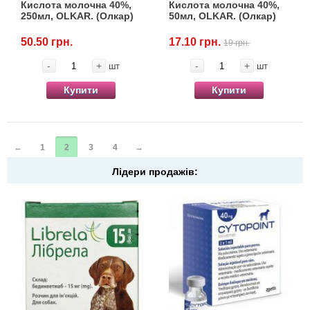
Кислота молочна 40%,
Кислота молочна 40%,
250мл, OLKAR. (Олкар)
50мл, OLKAR. (Олкар)
50.50 грн.
17.10 грн.
19 грн.
-
+
-
+
шт
шт
Купити
Купити
←
1
2
3
4
→
Лідери продажів: