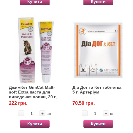
Купити
Купити
ДжимКет GimCat Malt-
Діа Дог та Кет таблетка,
soft Extra паста для
5 г, Артеріум
виведення вовни, 20 г,
Gimpet
222 грн.
70.50 грн.
-
+
-
+
шт
шт
Купити
Купити