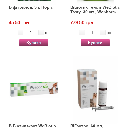
Товари для голубів
Біфітрилон, 5 г, Норіс
ВіБіотик Тейсті WeBiotic
Tasty, 30 шт., Wepharm
Товари для гризунів
45.50 грн.
779.50 грн.
Товари для коней
-
+
-
+
шт
шт
Купити
Купити
Товари для людей
Хозряд - господарчі товари оптом
Популярні зоотоварі
Архів / Знято з виробництва
ВіБіотик Фаст WeBiotic
ВіГастро, 60 мл,