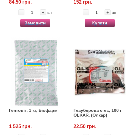
84.50 грн.
152 грн.
-
+
-
+
шт
шт
Замовити
Купити
Гентовіт, 1 кг, Біофарм
Глауберова сіль, 100 г,
OLKAR. (Олкар)
1 525 грн.
22.50 грн.