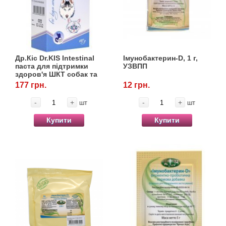
Др.Кіс Dr.KIS Intestinal
Імунобактерин-D, 1 г,
паста для підтримки
УЗВПП
здоров'я ШКТ собак та
котів, 50 г, Modes
177 грн.
12 грн.
-
+
-
+
шт
шт
Купити
Купити