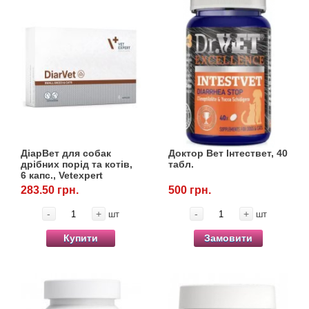
ДіарВет для собак
Доктор Вет Інтествет, 40
дрібних порід та котів,
табл.
6 капс., Vetexpert
283.50 грн.
500 грн.
-
+
-
+
шт
шт
Купити
Замовити