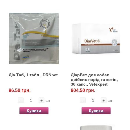
Діа Таб, 1 табл., DRNpet
ДіарВет для собак
дрібних порід та котів,
30 капс., Vetexpert
96.50 грн.
904.50 грн.
-
+
-
+
шт
шт
Купити
Купити