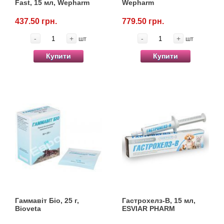
Fast, 15 мл, Wepharm
Wepharm
437.50 грн.
779.50 грн.
-
+
-
+
шт
шт
Купити
Купити
Гаммавіт Біо, 25 г,
Гастрохелз-В, 15 мл,
Bioveta
ESVIAR PHARM