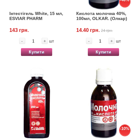
Інтестігель White, 15 мл,
Кислота молочна 40%,
ESVIAR PHARM
100мл, OLKAR. (Олкар)
143 грн.
14.40 грн.
24 грн.
-
+
-
+
шт
шт
Купити
Купити
-10%