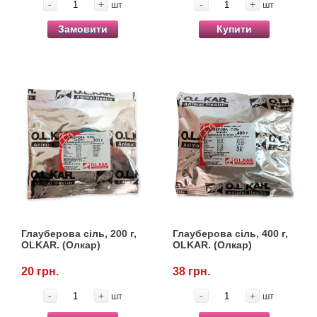
-
+
-
+
шт
шт
Замовити
Купити
Глауберова сіль, 200 г,
Глауберова сіль, 400 г,
OLKAR. (Олкар)
OLKAR. (Олкар)
20 грн.
38 грн.
-
+
-
+
шт
шт