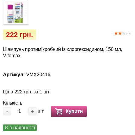
Кігтіточки
Vet Diet Canine Wet - ветеринарные диеты
для собак
Ласощі та корма
Лежаки, будиночки, охолоджуючи
222 грн.
( 47 )
килимки
Шампунь протимікробний із хлоргексидином, 150 мл,
Миски, автогодівниці, поілки
Vitomax
Одяг та взуття
Артикул:
VMX20416
Перенесення, сумки, клітини
Ціна 222 грн. за 1 шт
Післяопераційні засоби та витратні
Кількість
матеріали
-
+
шт
Купити
Подарункові сертифікати
Є в наявності