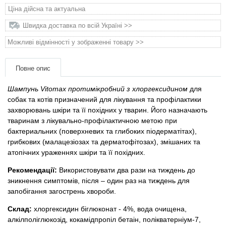
Товари для голубів
Ціна дійсна та актуальна
Швидка доставка по всій Україні >>
Товари для гризунів
Можливі відмінності у зображенні товару >>
Товари для коней
Повне опис
Товари для людей
Шампунь Vitomax протимікробний з хлоргексидином
для
собак та котів призначений для лікування та профілактики
Хозряд - господарчі товари оптом
захворювань шкіри та її похідних у тварин. Його назначають
тваринам з лікувально-профілактичною метою при
бактериальних (поверхневих та глибоких піодерматітах),
Популярні зоотоварі
грибкових (малацезіозах та дерматофітозах), змішаних та
атопічних ураженнях шкіри та її похідних.
Архів / Знято з виробництва
Рекомендації:
Використовувати два рази на тиждень до
зникнення симптомів, після – один раз на тиждень для
запобігання загострень хвороби.
Склад:
хлоргексидин біглюконат - 4%, вода очищена,
алкілполіглюкозід, кокамідпропіл бетаін, полікватерніум-7,