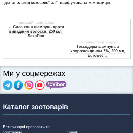
діетаноламід кокосової олії, парфумована композиція.
попередній товар розділу:
← Сила коня шампунь проти
випадіння волосся, 250 мл,
ЛекоПро
наступний товар розділу:
Гексодерм шампунь з
хлоргексидином 3%, 200 мл,
Eurowet →
Ми у соцмережах
Каталог зоотоварів
Ветеринарні препарати та
зоотовары
Кошик