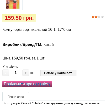
Кігтіточки
Vet Diet Canine Wet - ветеринарные диеты
для собак
Ласощі та корма
159.50 грн.
( 9 )
Лежаки, будиночки, охолоджуючи
Колтуноріз вертикальний 16-1, 17*6 см
килимки
Миски, автогодівниці, поілки
Виробник/Бренд/ТМ:
Китай
Одяг та взуття
Ціна 159,50 грн. за 1 шт
Переноски, сумки, клітки
Кількість
-
+
шт
Немає у наявності
Післяопераційні засоби та витратні
Повідомити про наявність
матеріали
Подарункові сертифікати
Повне опис
Колтуноріз бічний "Hateli" - інструмент для догляду за вовною