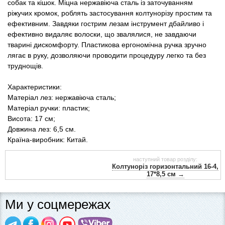
собак та кішок. Міцна нержавіюча сталь із заточуванням
Товари для голубів
ріжучих кромок, роблять застосування колтунорізу простим та
ефективним. Завдяки гострим лезам інструмент дбайливо і
Товари для гризунів
ефективно видаляє волоски, що звалялися, не завдаючи
тварині дискомфорту. Пластикова ергономічна ручка зручно
лягає в руку, дозволяючи проводити процедуру легко та без
Товари для коней
труднощів.
Товари для людей
Характеристики:
Матеріал лез: нержавіюча сталь;
Хозряд - господарчі товари оптом
Матеріал ручки: пластик;
Висота: 17 см;
Довжина лез: 6,5 см.
Популярні зоотоварі
Країна-виробник: Китай.
Архів / Знято з виробництва
наступний товар розділу:
Колтуноріз горизонтальний 16-4,
17*8,5 см →
Ми у соцмережах