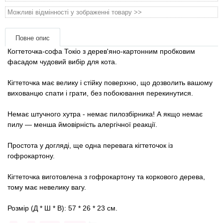
Товари для голубів
Можливі відмінності у зображенні товару >>
Товари для гризунів
Повне опис
Когтеточка-софа Токіо з дерев'яно-картонним пробковим
Товари для коней
фасадом чудовий вибір для кота.
Товари для людей
Кігтеточка має велику і стійку поверхню, що дозволить вашому
вихованцю спати і грати, без побоювання перекинутися.
Хозряд - господарчі товари оптом
Немає штучного хутра - немає пилозбірника! А якщо немає
пилу — менша ймовірність алергічної реакції.
Популярні зоотоварі
Простота у догляді, ще одна перевага кігтеточок із
гофрокартону.
Архів / Знято з виробництва
Кігтеточка виготовлена ​​з гофрокартону та коркового дерева,
тому має невелику вагу.
Розмір (Д * Ш * В): 57 * 26 * 23 см.