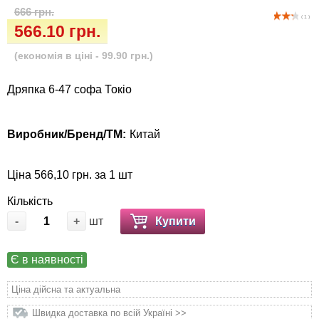
Кігтіточки
666 грн.
Vet Diet Canine Wet - ветеринарные диеты
( 1 )
566.10 грн.
для собак
Ласощі та корма
(економія в ціні - 99.90 грн.)
Лежаки, будиночки, охолоджуючи
Дряпка 6-47 софа Токіо
килимки
Миски, автогодівниці, поілки
Виробник/Бренд/ТМ:
Китай
Одяг та взуття
Ціна 566,10 грн. за 1 шт
Переноски, сумки, клітки
Кількість
-
+
шт
Купити
Післяопераційні засоби та витратні
матеріали
Є в наявності
Подарункові сертифікати
Ціна дійсна та актуальна
Швидка доставка по всій Україні >>