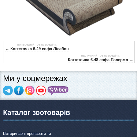
попередній товар розділу:
← Когтеточка 6-49 софа Лісабон
наступний товар розділу:
Когтеточка 6-48 софа Палермо →
Ми у соцмережах
Каталог зоотоварів
Ветеринарні препарати та