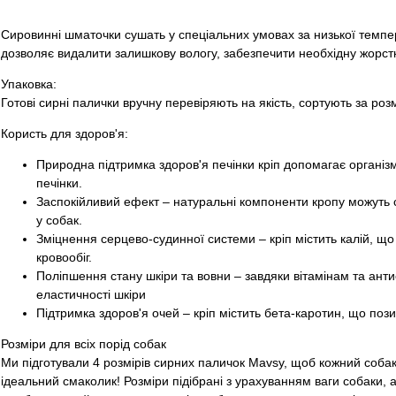
Сировинні шматочки сушать у спеціальних умовах за низької темпе
дозволяє видалити залишкову вологу, забезпечити необхідну жорсткі
Упаковка:
Готові сирні палички вручну перевіряють на якість, сортують за ро
Користь для здоров'я:
Природна підтримка здоров'я печінки кріп допомагає організ
печінки.
Заспокійливий ефект – натуральні компоненти кропу можуть 
у собак.
Зміцнення серцево-судинної системи – кріп містить калій, щ
кровообіг.
Поліпшення стану шкіри та вовни – завдяки вітамінам та анти
еластичності шкіри
Підтримка здоров'я очей – кріп містить бета-каротин, що пози
Розміри для всіх порід собак
Ми підготували 4 розмірів сирних паличок Mavsy, щоб кожний собак
ідеальний смаколик! Розміри підібрані з урахуванням ваги собаки, 