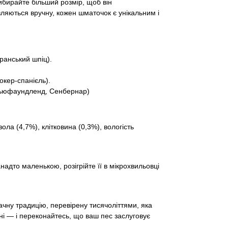
бирайте більший розмір, щоб він
ляються вручну, кожен шматочок є унікальним і
ранський шпіц).
окер-спанієль).
 Ньюфаундленд, Сенбернар)
ола (4,7%), клітковина (0,3%), вологість
надто маленькою, розігрійте її в мікрохвильовці
чну традицію, перевірену тисячоліттями, яка
ні — і переконайтесь, що ваш пес заслуговує