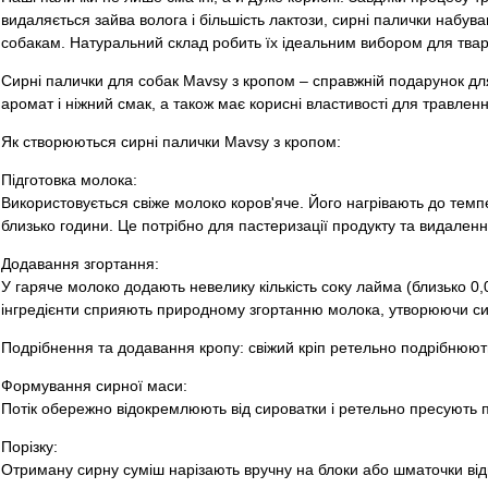
видаляється зайва волога і більшість лактози, сирні палички набув
собакам. Натуральний склад робить їх ідеальним вибором для твар
Сирні палички для собак Mavsy з кропом – справжній подарунок дл
аромат і ніжний смак, а також має корисні властивості для травлен
Як створюються сирні палички Mavsy з кропом:
Підготовка молока:
Використовується свіже молоко коров'яче. Його нагрівають до темп
близько години. Це потрібно для пастеризації продукту та видаленн
Додавання згортання:
У гаряче молоко додають невелику кількість соку лайма (близько 0,0
інгредієнти сприяють природному згортанню молока, утворюючи си
Подрібнення та додавання кропу: свіжий кріп ретельно подрібнюють
Формування сирної маси:
Потік обережно відокремлюють від сироватки і ретельно пресують п
Порізку:
Отриману сирну суміш нарізають вручну на блоки або шматочки від