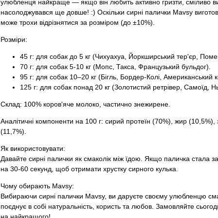
улюбленця найкраще — якщо він любить активно гризти, сміливо ви
насолоджувався ще довше! :) Оскільки сирні палички Mavsy виготов
може трохи відрізнятися за розміром (до ±10%).
Розміри:
45 г: для собак до 5 кг (Чихуахуа, Йоркширський тер'єр, Поме
70 г: для собак 5-10 кг (Мопс, Такса, Французький бульдог).
95 г: для собак 10–20 кг (Бігль, Бордер-Колі, Американський к
125 г: для собак понад 20 кг (Золотистий ретрівер, Самоїд,
Склад: 100% коров'яче молоко, частично знежирене.
Аналітичні компоненти на 100 г: сирий протеїн (70%), жир (10,5%), з
(11,7%).
Як використовувати:
Давайте сирні палички як смаколік між їдою. Якщо паличка стала за
на 30-60 секунд, щоб отримати хрустку сирного кулька.
Чому обирають Mavsy:
Вибираючи сирні палички Mavsy, ви даруєте своєму улюбленцю сма
поєднує в собі натуральність, користь та любов. Замовляйте сьогод
на найкращого!