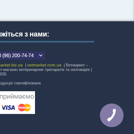
яжіться з нами:
 (96) 200-74-74
arket.biz.ua
vetmarket.com.ua
|
| Ветмаркет –
ет-магазин ветеринарних препаратів та зоотоварів |
2026
одукція сертифікована
КНОПКА
ЗВ'ЯЗКУ