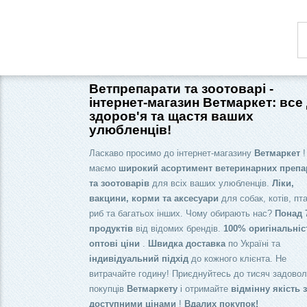
Ветпрепарати та зоотоварі -
інтернет-магазин Ветмаркет: все
здоров'я та щастя ваших
улюбленців!
Ласкаво просимо до інтернет-магазину
Ветмаркет
!
маємо
широкий асортимент ветеринарних препа
та зоотоварів
для всіх ваших улюбленців.
Ліки,
вакцини, корми та аксесуари
для собак, котів, пта
риб та багатьох інших. Чому обирають нас?
Понад 
продуктів
від відомих брендів.
100% оригінальніс
оптові ціни
.
Швидка доставка
по Україні та
індивідуальний підхід
до кожного клієнта. Не
витрачайте годину! Приєднуйтесь до тисяч задово
покупців
Ветмаркету
і отримайте
відмінну якість 
доступними цінами
!
Вдалих покупок!