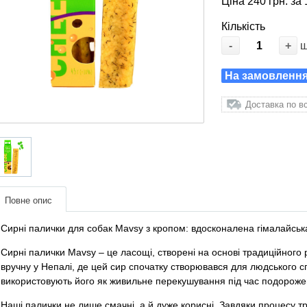
Ціна 240 грн. за 
Кількість
-
+
На замовлення:
Доставка по вс
Повне опис
Сирні палички для собак Mavsy з кропом: вдосконалена гімалайськ
Сирні палички Mavsy – це ласощі, створені на основі традиційного р
вручну у Непалі, де цей сир спочатку створювався для людського с
використовують його як живильне перекушування під час подороже
Наші палички не лише смачні, а й дуже корисні. Завдяки процесу тр