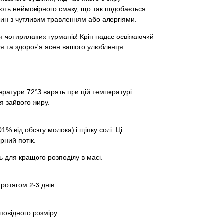
ають неймовірного смаку, що так подобається
ин з чутливим травленням або алергіями.
я чотирилапих гурманів! Кріп надає освіжаючий
ня та здоров'я ясен вашого улюбленця.
ератури 72°З варять при цій температурі
я зайвого жиру.
1% від обсягу молока) і щіпку солі. Ці
рний потік.
 для кращого розподілу в масі.
ротягом 2-3 днів.
повідного розміру.