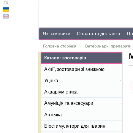
Як замовити
Оплата та доставка
Пр
Головна сторінка
Ветеринарні препарати 
M
Каталог зоотоварів
Акції, зоотовари зі знижкою
Уцінка
Акваріумістика
Амуніція та аксесуари
Аптечка
Біостимулятори для тварин