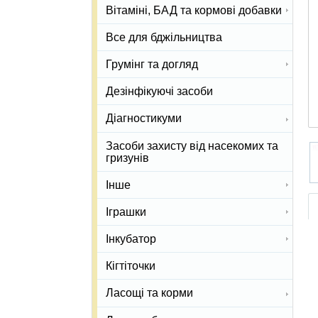
Вітаміні, БАД та кормові добавки
Все для бджільництва
Грумінг та догляд
Дезінфікуючі засоби
Діагностикуми
Засоби захисту від насекомих та
гризунів
Інше
Іграшки
Інкубатор
Кігтіточки
Ласощі та корми