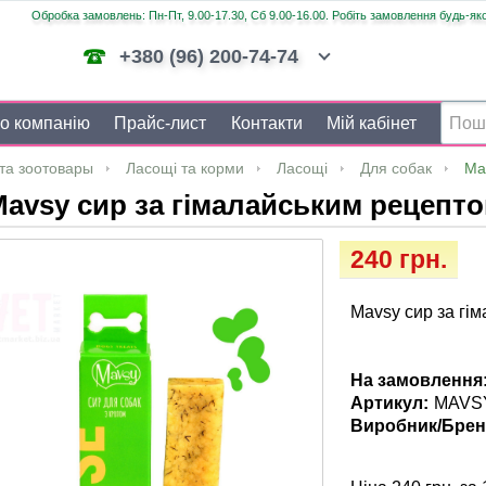
Обробка замовлень: Пн-Пт, 9.00-17.30, Сб 9.00-16.00. Робіть замовлення будь-яко
+380 (96) 200-74-74
о компанію
Прайс-лист
Контакти
Мій кабінет
та зоотовары
Ласощі та корми
Ласощі
Для собак
Ma
avsy сир за гімалайським рецепто
240 грн.
Mavsy сир за гі
На замовлення
Артикул:
MAVS
Виробник/Брен