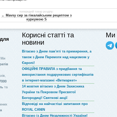
попередній товар розділу:
← Mavsy сир за гімалайським рецептом з
куркумою S
Корисні статті та
Ми 
 для
новини
Вітаємо з Днем пам'яті та примирення, а
також з Днем Перемоги над нацизмом у
 Ми
Європі!
ратів
ОФІЦІЙНІ ПРАВИЛА з придбання та
використання подарункових сертифікатів
хів,
в інтернет-магазині «Ветмаркет»
7000
14 жовтня вітаємо з Днем Захисника
ть
та
України та Покровом Пресвятої
Богородиці! Святкові акції
Відповіді на найчастіші запитання про
лених
ROYAL CANIN
за
Вітаємо із Днем Незалежності України!