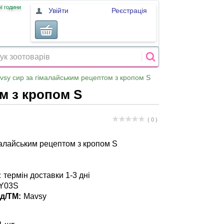
ї години
Увійти
Реєстрація
vsy сир за гімалайським рецептом з кропом S
м з кропом S
( 0 )
малайським рецептом з кропом S
:
термін доставки 1-3 дні
Y03S
д/ТМ:
Mavsy