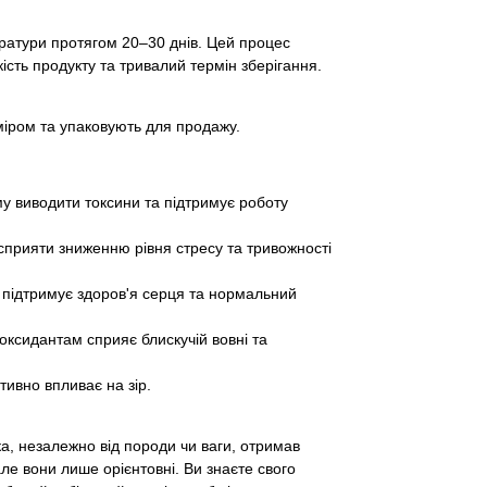
ратури протягом 20–30 днів. Цей процес
сть продукту та тривалий термін зберігання.
зміром та упаковують для продажу.
му виводити токсини та підтримує роботу
сприяти зниженню рівня стресу та тривожності
о підтримує здоров'я серця та нормальний
оксидантам сприяє блискучій вовні та
тивно впливає на зір.
а, незалежно від породи чи ваги, отримав
але вони лише орієнтовні. Ви знаєте свого