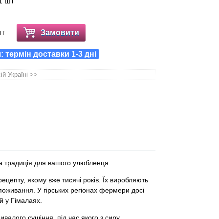
1 шт
шт
Замовити
 термін доставки 1-3 дні
ій Україні >>
а традиція для вашого улюбленця.
ецепту, якому вже тисячі років. Їх виробляють
поживання. У гірських регіонах фермери досі
й у Гімалаях.
ивалого сушіння, під час якого з сиру