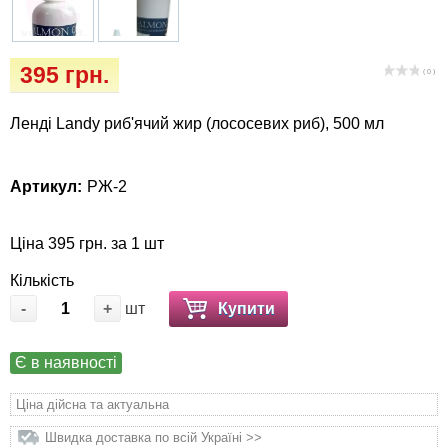
Кігтіточки
Vet Diet Canine Wet - ветеринарные диеты
для собак
Ласощі та корма
395 грн.
( 0 )
Лежаки, будиночки, охолоджуючи
Ленді Landy риб'ячий жир (лососевих риб), 500 мл
килимки
Миски, автогодівниці, поілки
Артикул:
РЖ-2
Одяг та взуття
Ціна 395 грн. за 1 шт
Перенесення, сумки, клітини
Кількість
-
+
шт
Купити
Післяопераційні засоби та витратні
матеріали
Є в наявності
Ціна дійсна та актуальна
Подарункові сертифікати
Швидка доставка по всій Україні >>