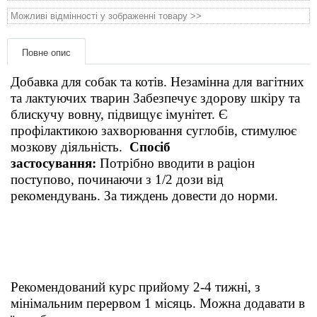
Товари для голубів
Можливі відмінності у зображенні товару >>
Товари для гризунів
Повне опис
Товари для коней
Добавка для собак та котів. Незамінна для вагітних
та лактуючих тварин
Забезпечує здорову шкіру та
блискучу вовну, підвищує імунітет. Є
Товари для людей
профілактикою захворювання суглобів, стимулює
мозкову діяльність.
Спосіб
Хозряд - господарчі товари оптом
застосування:
Потрібно вводити в раціон
поступово, починаючи з 1/2 дози від
Популярні зоотоварі
рекомендувань. За тиждень довести до норми.
Архів / Знято з виробництва
Рекомендований курс прийому 2-4 тижні, з
мінімальним перервом 1 місяць. Можна додавати в