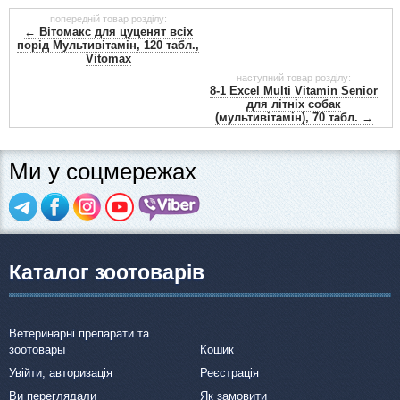
попередній товар розділу:
← Вітомакс для цуценят всіх
порід Мультивітамін, 120 табл.,
Vitomax
наступний товар розділу:
8-1 Excel Multi Vitamin Senior
для літніх собак
(мультивітамін), 70 табл. →
Ми у соцмережах
Каталог зоотоварів
Ветеринарні препарати та
зоотовары
Кошик
Увійти, авторизація
Реєстрація
Ви переглядали
Як замовити