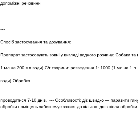
допоміжні речовини
---
Спосіб застосування та дозування:
Препарат застосовують зовні у вигляді водного розчину: Собаки та
1 мл на 200 мл води) С/г тварини: розведення 1:
1000 (1 мл на 1
л
води)
Обробка
проводитися
7-10 днів.
---
Особливості:
діє швидко — паразити гин
обробки поміщень
забезпечує
захист до кількох
днів
після
обробк