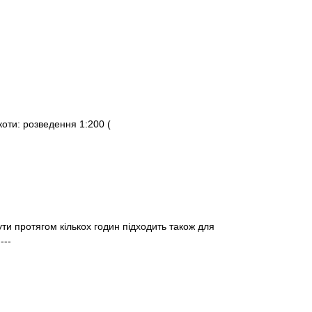
 коти: розведення 1:200
(
ути протягом кількох годин
підходить також для
и
---