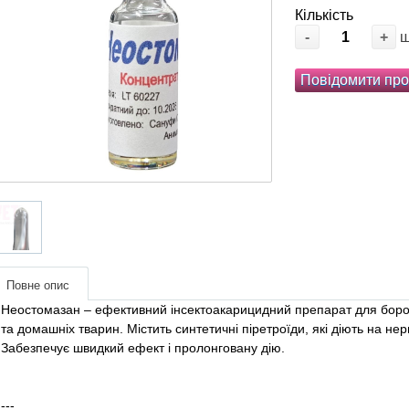
Кількість
-
+
Повідомити про
Повне опис
Неостомазан – ефективний інсектоакарицидний препарат для борот
та домашніх тварин. Містить синтетичні піретроїди, які діють на не
Забезпечує швидкий ефект і пролонговану дію.
---