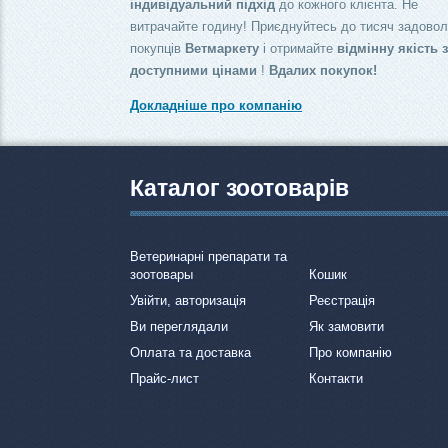
індивідуальний підхід
до кожного клієнта. Не
витрачайте годину! Приєднуйтесь до тисяч задово
покупців
Ветмаркету
і отримайте
відмінну якість 
доступними цінами
!
Вдалих покупок!
Докладніше про компанію
Каталог зоотоварів
Ветеринарні препарати та
зоотовары
Кошик
Увійти, авторизація
Реєстрація
Ви переглядали
Як замовити
Оплата та доставка
Про компанію
Прайс-лист
Контакти