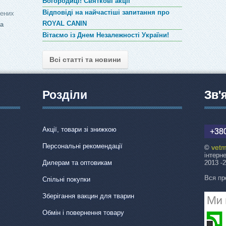
Богородиці! Святкові акції
Відповіді на найчастіші запитання про
лених
ROYAL CANIN
за
Вітаємо із Днем Незалежності України!
Всі статті та новини
Розділи
Зв'
Акції, товари зі знижкою
+380
Персональні рекомендації
vetm
©
інтерн
Дилерам та оптовикам
2013 -
Вся пр
Спільні покупки
Зберігання вакцин для тварин
Обмін і повернення товару