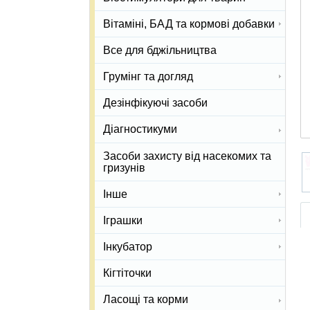
Вітаміні, БАД та кормові добавки
Все для бджільництва
Грумінг та догляд
Дезінфікуючі засоби
Діагностикуми
Засоби захисту від насекомих та
гризунів
Інше
Іграшки
Інкубатор
Кігтіточки
Ласощі та корми