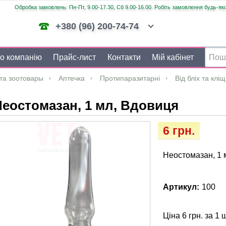
Обробка замовлень: Пн-Пт, 9.00-17.30, Сб 9.00-16.00. Робіть замовлення будь-яко
+380 (96) 200-74-74
о компанію
Прайс-лист
Контакти
Мій кабінет
та зоотовары
Аптечка
Протипаразитарні
Від бліх та кліщ
еостомазан, 1 мл, Вдовиця
6 грн.
Неостомазан, 1 
Артикул:
100
Ціна 6 грн. за 1 