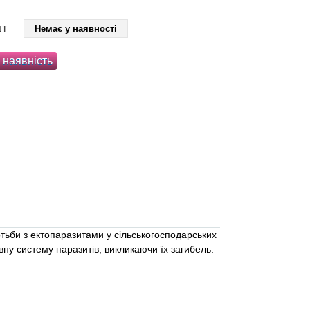
шт
Немає у наявності
 наявність
ьби з ектопаразитами у сільськогосподарських
рвну систему паразитів, викликаючи їх загибель.