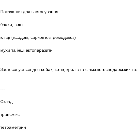
Показання для застосування:
блохи, воші
кліщі (іксодові, саркоптоз, демодекоз)
мухи та інші ектопаразити
Застосовується для собак, котів, кролів та сільськогосподарських т
---
Склад:
трансмікс
тетраметрин