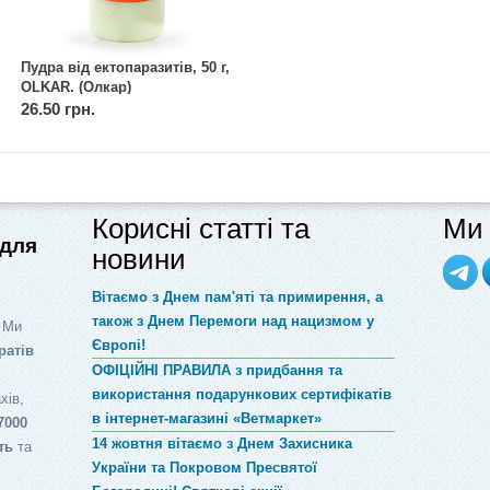
Пудра від ектопаразитів, 50 г,
OLKAR. (Олкар)
26.50 грн.
Корисні статті та
Ми 
 для
новини
Вітаємо з Днем пам'яті та примирення, а
також з Днем Перемоги над нацизмом у
 Ми
Європі!
ратів
ОФІЦІЙНІ ПРАВИЛА з придбання та
використання подарункових сертифікатів
хів,
в інтернет-магазині «Ветмаркет»
7000
14 жовтня вітаємо з Днем Захисника
ть
та
України та Покровом Пресвятої