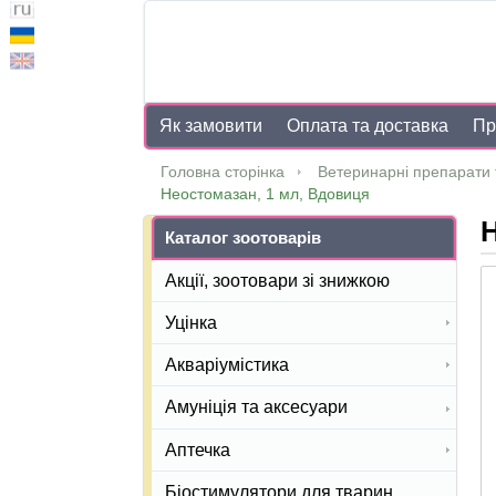
Як замовити
Оплата та доставка
Пр
Головна сторінка
Ветеринарні препарати 
Неостомазан, 1 мл, Вдовиця
Н
Каталог зоотоварів
Акції, зоотовари зі знижкою
Уцінка
Акваріумістика
Амуніція та аксесуари
Аптечка
Біостимулятори для тварин