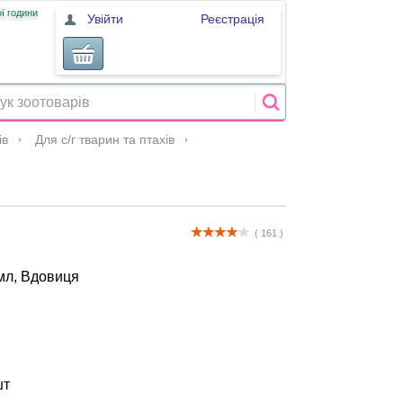
ї години
Увійти
Реєстрація
ів
Для с/г тварин та птахів
( 161 )
мл, Вдовиця
шт