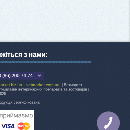
яжіться з нами:
 (96) 200-74-74
arket.biz.ua
vetmarket.com.ua
|
| Ветмаркет –
ет-магазин ветеринарних препаратів та зоотоварів |
2026
одукція сертифікована
КНОПКА
ЗВ'ЯЗКУ