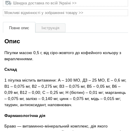
Товари для голубів
Швидка доставка по всій Україні >>
Можливі відмінності у зображенні товару >>
Товари для гризунів
Повне опис
Інструкція
Товари для коней
Опис
Товари для людей
Пігулки масою 0,5 г, від сіро-жовтого до кофейного кольору з
вкрапленнями.
Хозряд - господарчі товари оптом
Склад
Популярні зоотоварі
1 пігулка містить витамини: А – 100 МО, Д3 – 25 МО, Е – 0,6 мг,
В1 – 0,075 мг, В2 – 0,275 мг, В3 – 0,075 мг, В5 – 0,05 мг, В6 –
Архів / Знято з виробництва
0,09 мг, В12 – 0,00; С – 0,25 мг, Н (біотин) – 0,01 мг; марганець
– 0,075 мг, залізо – 0,140 мг, цинк – 0,075 мг, мідь – 0,015 мг;
таурин, антиоксидант, наповнювач.
Фармакологічна дія
Браво — витаминно-мінеральний комплекс, дія якого