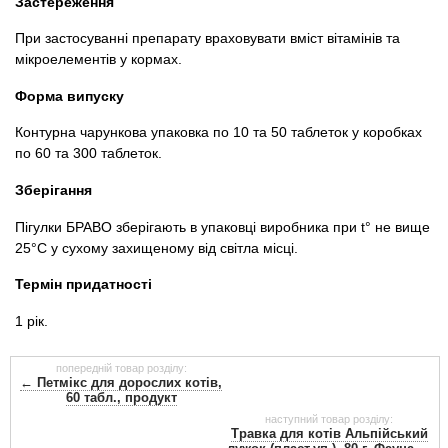
Застереження
При застосуванні препарату враховувати вміст вітамінів та
мікроелементів у кормах.
Форма випуску
Контурна чарункова упаковка по 10 та 50 таблеток у коробках
по 60 та 300 таблеток.
Зберігання
Пігулки БРАВО зберігають в упаковці виробника при t° не вище
25°С у сухому захищеному від світла місці.
Термін придатності
1 рік.
попередній товар розділу:
Інструкція-вкладиш:
← Петмікс для дорослих котів,
60 табл., продукт
наступний товар розділу:
Травка для котів Альпійський