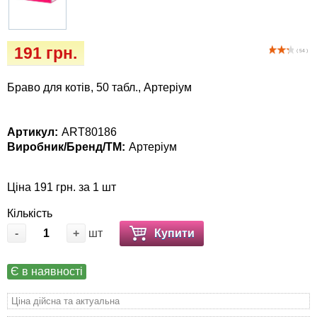
Кігтіточки
собак
Ласощі та корма
191 грн.
( 54 )
Лежаки, будиночки, охолоджуючи
Браво для котів, 50 табл., Артеріум
коврики
Миски, автогодівниці, поїлки
Артикул:
ART80186
Виробник/Бренд/ТМ:
Артеріум
Одяг та взуття
Ціна 191 грн. за 1 шт
Перенесення, сумки, клітини
Кількість
-
+
шт
Купити
Післяопераційні засоби та витратні
матеріали
Є в наявності
Подарункові сертифікати
Ціна дійсна та актуальна