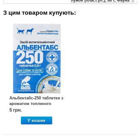
лужок (пласт.уп.), 80 г, Фауна →
З цим товаром купують:
Альбентабс-250 таблетки з
ароматом топленого
молока №1, OLKAR.
5 грн.
(Олкар)
У кошик
Завантажити інструкцію.