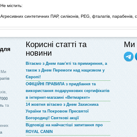
Не містить:
Агресивних синтетичних ПАР, силіконів, PEG, фталатів, парабенів, 
Корисні статті та
Ми 
 для
новини
Вітаємо з Днем пам'яті та примирення, а
також з Днем Перемоги над нацизмом у
 Ми
Європі!
ратів
ОФІЦІЙНІ ПРАВИЛА з придбання та
використання подарункових сертифікатів
хів,
в інтернет-магазині «Ветмаркет»
7000
14 жовтня вітаємо з Днем Захисника
ть
та
України та Покровом Пресвятої
Богородиці! Святкові акції
Відповіді на найчастіші запитання про
лених
ROYAL CANIN
за