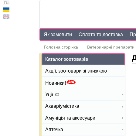
Як замовити
Оплата та доставка
Пр
Головна сторінка
Ветеринарні препарати 
Д
Каталог зоотоварів
Акції, зоотовари зі знижкою
Новинки!
Уцінка
Акваріумістика
Амуніція та аксесуари
Аптечка