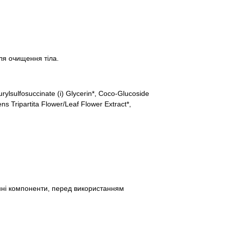
ля очищення тіла.
ylsulfosuccinate (і) Glycerin*, Coco-Glucoside
ns Tripartita Flower/Leaf Flower Extract*,
нні компоненти, перед використанням