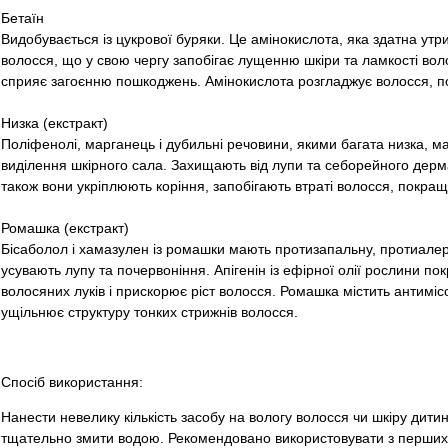
Бетаїн
Видобувається із цукрової буряки. Це амінокислота, яка здатна утр
волосся, що у свою чергу запобігає лущенню шкіри та ламкості вол
сприяє загоєнню пошкоджень. Амінокислота розгладжує волосся, п
Низка (екстракт)
Поліфенолі, марганець і дубильні речовини, якими багата низка, м
виділення шкірного сала. Захищають від лупи та себорейного дерм
також вони укріплюють коріння, запобігають втраті волосся, покращу
Ромашка (екстракт)
Бісаболол і хамазулен із ромашки мають протизапальну, протиалер
усувають лупу та почервоніння. Апігенін із ефірної олії рослини п
волосяних луків і прискорює ріст волосся. Ромашка містить антиміс
ущільнює структуру тонких стрижнів волосся.
Спосіб використання:
Нанести невелику кількість засобу на вологу волосся чи шкіру дит
тщательно змити водою. Рекомендовано використовувати з перших 