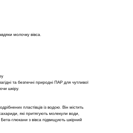
авдяки молочку вівса.
ру
ідні та безпечні природні ПАР для чутливої ​​
ючи шкіру.
дрібнених пластівців із водою. Він містить
сахариди, які притягують молекули води,
 Бета-глюкани з вівса підвищують шкірний