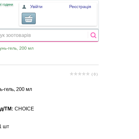
ї години
Увійти
Реєстрація
нь-гель, 200 мл
( 0 )
-гель, 200 мл
д/ТМ:
CHOICE
1 шт