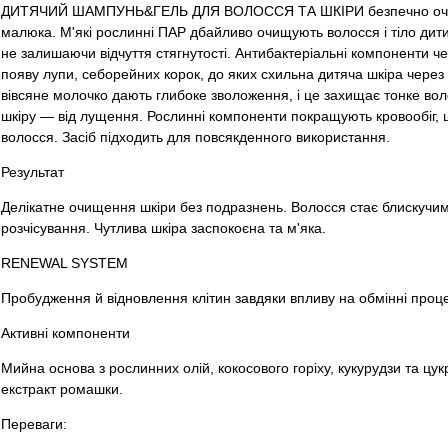
ДИТЯЧИЙ ШАМПУНЬ&ГЕЛЬ ДЛЯ ВОЛОССЯ ТА ШКІРИ безпечно очищує
малюка. М'які рослинні ПАР дбайливо очищують волосся і тіло дит
не залишаючи відчуття стягнутості. Антибактеріальні компоненти 
появу лупи, себорейних корок, до яких схильна дитяча шкіра через 
вівсяне молочко дають глибоке зволоження, і це захищає тонке вол
шкіру — від лущення. Рослинні компоненти покращують кровообіг, що
волосся. Засіб підходить для повсякденного використання.
Результат
Делікатне очищення шкіри без подразнень. Волосся стає блискучим,
розчісування. Чутлива шкіра заспокоєна та м'яка.
RENEWAL SYSTEM
Пробудження й відновлення клітин завдяки впливу на обмінні процес
Активні компоненти
Мийна основа з рослинних олій, кокосового горіху, кукурудзи та цукр
екстракт ромашки.
Переваги: