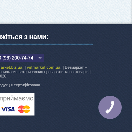
яжіться з нами:
 (96) 200-74-74
arket.biz.ua
vetmarket.com.ua
|
| Ветмаркет –
ет-магазин ветеринарних препаратів та зоотоварів |
2026
одукція сертифікована
КНОПКА
ЗВ'ЯЗКУ