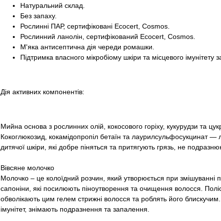
Натуральний склад.
Без запаху.
Рослинні ПАР, сертифіковані Ecocert, Cosmos.
Рослинний ланолін, сертифікований Ecocert, Cosmos.
М'яка антисептична дія череди ромашки.
Підтримка власного мікробіому шкіри та місцевого імунітету з
Дія активних компонентів:
Мийна основа з рослинних олій, кокосового горіху, кукурудзи та цук
Кокоглюкозид, кокамідопропіл бетаїн та лаурилсульфосукцинат — лаг
дитячої шкіри, які добре піняться та притягують грязь, не подразню
Вівсяне молочко
Молочко – це колоїдний розчин, який утворюється при змішуванні по
сапоніни, які посилюють піноутворення та очищення волосся. Полі
обволікають цим гелем стрижні волосся та роблять його блискучим.
імунітет, знімають подразнення та запалення.