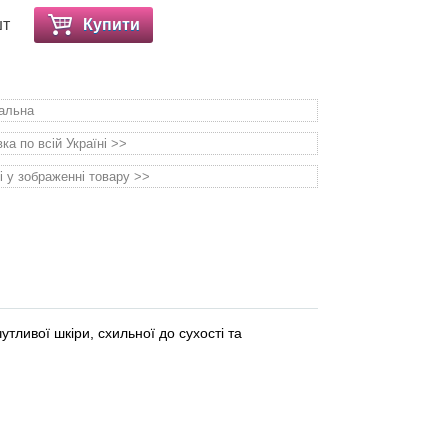
шт
Купити
уальна
а по всій Україні >>
і у зображенні товару >>
ивої ​​шкіри, схильної до сухості та