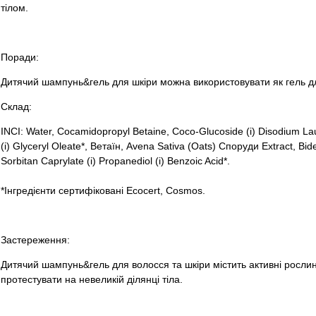
тілом.
Поради:
Дитячий шампунь&гель для шкіри можна використовувати як гель д
Склад:
INCI: Water, Cocamidopropyl Betaine, Coco-Glucoside (і) Disodium Laur
(і) Glyceryl Oleate*, Ветаїн, Avena Sativa (Oats) Споруди Extract, Bide
Sorbitan Caprylate (і) Propanediol (і) Benzoic Acid*.
*Інгредієнти сертифіковані Ecocert, Cosmos.
Застереження:
Дитячий шампунь&гель для волосся та шкіри містить активні росли
протестувати на невеликій ділянці тіла.