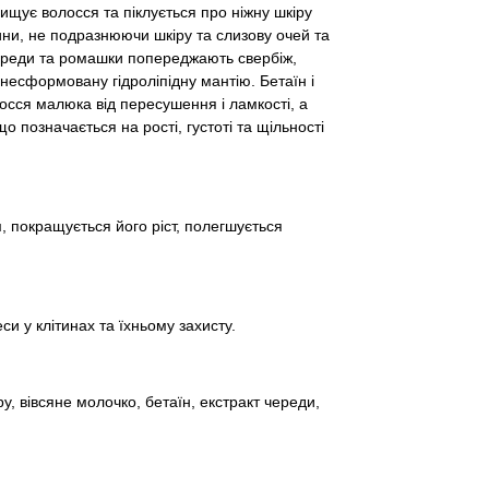
 волосся та піклується про ніжну шкіру
ини, не подразнюючи шкіру та слизову очей та
череди та ромашки попереджають свербіж,
несформовану гідроліпідну мантію. Бетаїн і
осся малюка від пересушення і ламкості, а
 позначається на рості, густоті та щільності
 покращується його ріст, полегшується
и у клітинах та їхньому захисту.
у, вівсяне молочко, бетаїн, екстракт череди,