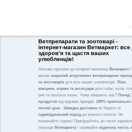
Ветпрепарати та зоотоварі -
інтернет-магазин Ветмаркет: все
здоров'я та щастя ваших
улюбленців!
Ласкаво просимо до інтернет-магазину
Ветмаркет
!
маємо
широкий асортимент ветеринарних препа
та зоотоварів
для всіх ваших улюбленців.
Ліки,
вакцини, корми та аксесуари
для собак, котів, пта
риб та багатьох інших. Чому обирають нас?
Понад 
продуктів
від відомих брендів.
100% оригінальніс
оптові ціни
.
Швидка доставка
по Україні та
індивідуальний підхід
до кожного клієнта. Не
витрачайте годину! Приєднуйтесь до тисяч задово
покупців
Ветмаркету
і отримайте
відмінну якість 