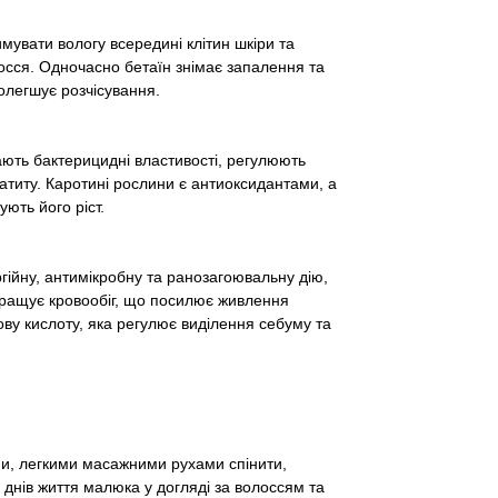
имувати вологу всередині клітин шкіри та
осся. Одночасно бетаїн знімає запалення та
олегшує розчісування.
ають бактерицидні властивості, регулюють
атиту. Каротині рослини є антиоксидантами, а
ють його ріст.
гійну, антимікробну та ранозагоювальну дію,
окращує кровообіг, що посилює живлення
ову кислоту, яка регулює виділення себуму та
ини, легкими масажними рухами спінити,
днів життя малюка у догляді за волоссям та