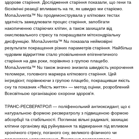
здорове старіння. Дослідження старіння показали, що гени та
біохімічні реакції впливають на те, як швидко ми старіємо.
MonaJuventa™ Nu продемонструвала у кліткових тестах
здатність замедлювати процес старіння, запобігати
накопиченню старіючих клітин, а також захищати від
окислювального стресу та покращувати мітохондріальну
дисфункцію. MonaJuventa™ Nu показала неймовірні
результати покращення різних параметрів старіння. Найбільш
чудовим відкриттям стало уповільнення епігенетичного
старіння на два роки, порівняно з групою плацебо.
MonaJuventa™ Nu також значно знизила швидкість укорочення
теломери, головного маркера кліткового старіння. Цей
інгредієнт, порівнюючи з групою плацебо, покращивши якість
сну та показник «Якість життя» — метод оцінки, розроблений
Всесвітньою організацією охорони здоров'я.
ТРАНС-РЕСВЕРАТРОЛ — поліфенольний антиоксидант, що є
натуральною формою ресвератролу з підвищеною формою
абсорбції та стабільності. Поглинає вільні радикалі, захищає
клітини організму від руйнування та відмирання під впливом
хронічного стресу, поганого сну, великого фізичного чи
розумового навантаження. Вживання ресвератролу