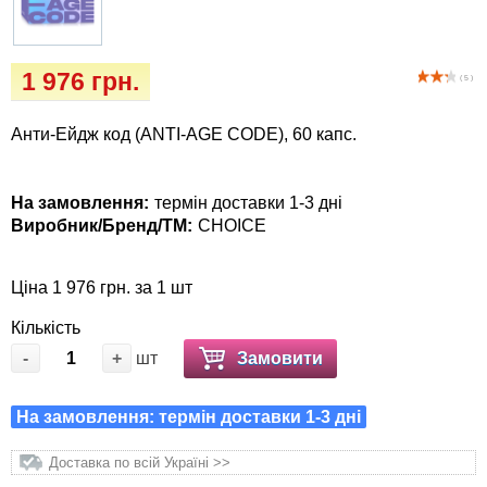
Кігтіточки
Vet Diet Canine Wet - ветеринарные диеты
для собак
Ласощі та корма
1 976 грн.
( 5 )
Лежаки, будиночки, охолоджуючи
Анти-Ейдж код (ANTI-AGE CODE), 60 капс.
килимки
Миски, автогодівниці, поілки
На замовлення:
термін доставки 1-3 дні
Виробник/Бренд/ТМ:
CHOICE
Одяг та взуття
Ціна 1 976 грн. за 1 шт
Переноски, сумки, клітки
Кількість
-
+
шт
Замовити
Післяопераційні засоби та витратні
матеріали
На замовлення: термін доставки 1-3 дні
Подарункові сертифікати
Доставка по всій Україні >>