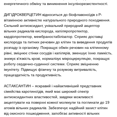
енергетичного обміну та виникнення інсулінорезистентності.
ДИГІДРОКВЕРЦЕТИН відноситься до біофлавоноїдів з Р-
вітамінною активністю натурального природного походження.
Сильний антиоксидант, унікальний природний акцептор
вільних радикалів кислорода, капіляропротектор,
кардіопротектор, мембраностабілізатор. Сприяє доставці
кислорода та питних речовин до клітин та виведення продуктів
розпаду із організму. Покращує обмін речовин на клітинному
рівні, зміцнює стінки сосудів і капілярів, зменшує їхню ламкість,
знижує в'язкість крові, нормалізує мікроциркуляцію, покращує
роботу сердечно-судинної системи. Сприяє зміцненню
імунітету. Підвищує фізичну та розумову витривалість,
працездатність та продуктивність.
АСТАКСАНТИН – яскравий і найактивніший представник
сімейства каротиноїдів, який має широкий спектр
антиоксидантних властивостей, завдяки можливості
акцептувати на поверхні кожної молекули та поглинати до 19
атомів вільних радикалів. Забезпечує надійний захист клітин
від окисного пошкодження, запобігає активності вільних