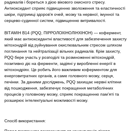
радикалів і бореться з дією вікового окисного стресу.
Антиоксидант сприяє підвищенню зволоження та еластичності
шкіри, підтримці здоров'я очей, мозку та нервної, імунної та
серцево-судинної систем, підвищенню витривалості.
ВІТАМІН В14 (PQQ, ПІРРОЛОХІНОЛІНХІНОН) — кофермент,
який має антиоксидантні властивості для забезпечення захисту
мітохондрій від руйнування окислювальним стресом шляхом
поглинання та нейтралізації вільних радикалів. Крім захисту,
PQQ бере участь у розподілі та розмноженні мітохондрій,
позитивно діє на ферменти, задіяні у виробленні енергії в
мітохондріях. Це робить його важливим коферментом для
енерговитратних органів, а саме головного мозку, серця,
печінки. За даними досліджень, PQQ захищає нервні клітини
від пошкодження, забезпечує покращення метаболічних
процесів у головному мозку, сприяє покращенню пам'яті та
розширює інтелектуальні можливості мозку.
Спосіб використання:
Перед вживанням рекомендується консультація лікаря.