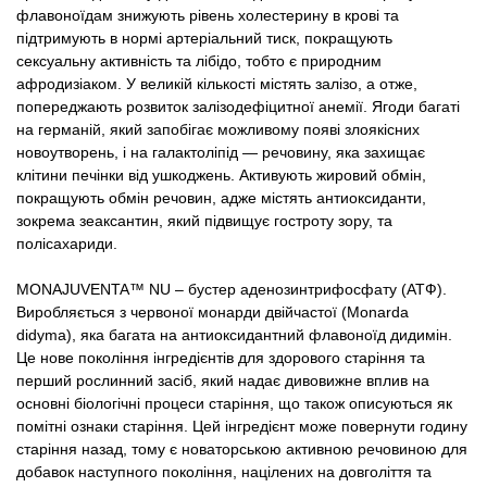
флавоноїдам знижують рівень холестерину в крові та
підтримують в нормі артеріальний тиск, покращують
сексуальну активність та лібідо, тобто є природним
афродизіаком. У великій кількості містять залізо, а отже,
попереджають розвиток залізодефіцитної анемії. Ягоди багаті
на германій, який запобігає можливому появі злоякісних
новоутворень, і на галактоліпід — речовину, яка захищає
клітини печінки від ушкоджень. Активують жировий обмін,
покращують обмін речовин, адже містять антиоксиданти,
зокрема зеаксантин, який підвищує гостроту зору, та
полісахариди.
MONAJUVENTA™ NU – бустер аденозинтрифосфату (АТФ).
Виробляється з червоної монарди двійчастої (Monarda
didyma), яка багата на антиоксидантний флавоноїд дидимін.
Це нове покоління інгредієнтів для здорового старіння та
перший рослинний засіб, який надає дивовижне вплив на
основні біологічні процеси старіння, що також описуються як
помітні ознаки старіння. Цей інгредієнт може повернути годину
старіння назад, тому є новаторською активною речовиною для
добавок наступного покоління, націлених на довголіття та