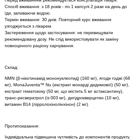
Спосіб вживання: з 18 років - по 1 капсулі 2 рази на день до
їди, запиваючи водою.
Термін вживання: 30 днів. Повторний курс вживання
узгоджується з лікарем.
Застереження щодо застосування: не перевищувати
рекомендовану дозу. Не слід використовувати як заміну
повноцінного раціону харчування.
Склад:
NMN (β-нікотинамід мононуклеотид) (160 мг), ягоди годжі (68
мг), MonaJuventa™ Nu (екстракт монарді дидимової) (50 мг),
екстракт гематококу (50 мг, що містить 5 мг астаксантину),
транс-ресвератрол (із 003 мг), дигідрокверцетин (10 мг),
витамин В14 (пірролохінолінхінон) (2 мг).
Протипоказання:
Індивідуальна підвищена чутливість до компонентів продукту,