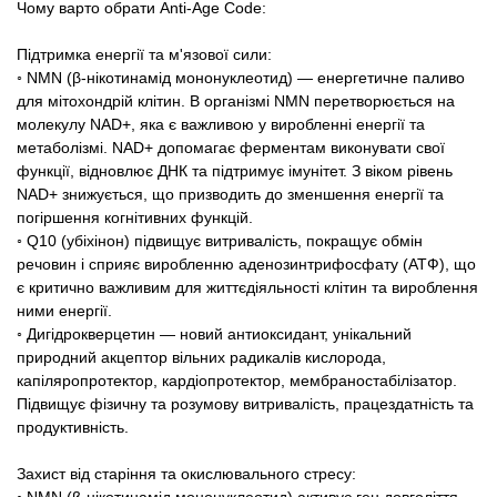
Чому варто обрати Anti-Age Code:
Підтримка енергії та м'язової сили:
◦ NMN (β-нікотинамід мононуклеотид) — енергетичне паливо
для мітохондрій клітин. В організмі NMN перетворюється на
молекулу NAD+, яка є важливою у виробленні енергії та
метаболізмі. NAD+ допомагає ферментам виконувати свої
функції, відновлює ДНК та підтримує імунітет. З віком рівень
NAD+ знижується, що призводить до зменшення енергії та
погіршення когнітивних функцій.
◦ Q10 (убіхінон) підвищує витривалість, покращує обмін
речовин і сприяє виробленню аденозинтрифосфату (АТФ), що
є критично важливим для життєдіяльності клітин та вироблення
ними енергії.
◦ Дигідрокверцетин — новий антиоксидант, унікальний
природний акцептор вільних радикалів кислорода,
капіляропротектор, кардіопротектор, мембраностабілізатор.
Підвищує фізичну та розумову витривалість, працездатність та
продуктивність.
Захист від старіння та окислювального стресу:
◦ NMN (β-нікотинамід мононуклеотид) активує ген довголіття,