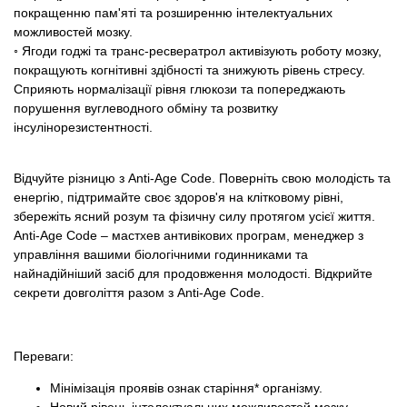
покращенню пам'яті та розширенню інтелектуальних
можливостей мозку.
◦ Ягоди годжі та транс-ресвератрол активізують роботу мозку,
покращують когнітивні здібності та знижують рівень стресу.
Сприяють нормалізації рівня глюкози та попереджають
порушення вуглеводного обміну та розвитку
інсулінорезистентності.
Відчуйте різницю з Anti-Age Code. Поверніть свою молодість та
енергію, підтримайте своє здоров'я на клітковому рівні,
збережіть ясний розум та фізичну силу протягом усієї життя.
Anti-Age Code – мастхев антивікових програм, менеджер з
управління вашими біологічними годинниками та
найнадійніший засіб для продовження молодості. Відкрийте
секрети довголіття разом з Anti-Age Code.
Переваги:
Мінімізація проявів ознак старіння* організму.
Новий рівень інтелектуальних можливостей мозку.