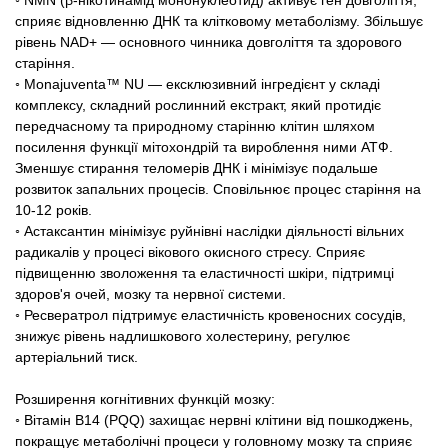
сприяє відновленню ДНК та клітковому метаболізму. Збільшує
рівень NAD+ — основного чинника довголіття та здорового
старіння.
◦ Monajuventa™ NU — ексклюзивний інгредієнт у складі
комплексу, складний рослинний екстракт, який протидіє
передчасному та природному старінню клітин шляхом
посилення функції мітохондрій та вироблення ними АТФ.
Зменшує стирання теломерів ДНК і мінімізує подальше
розвиток запальних процесів. Сповільнює процес старіння на
10-12 років.
◦ Астаксантин мінімізує руйнівні наслідки діяльності вільних
радикалів у процесі вікового окисного стресу. Сприяє
підвищенню зволоження та еластичності шкіри, підтримці
здоров'я очей, мозку та нервної системи.
◦ Ресвератрол підтримує еластичність кровеносних сосудів,
знижує рівень надлишкового холестерину, регулює
артеріальний тиск.
Розширення когнітивних функцій мозку:
◦ Вітамін В14 (PQQ) захищає нервні клітини від пошкоджень,
покращує метаболічні процеси у головному мозку та сприяє