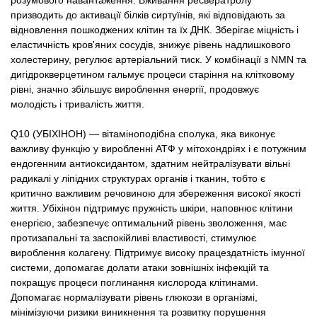
призводить до активації білків сиртуїнів, які відповідають за
відновлення пошкоджених клітин та їх ДНК. Зберігає міцність і
еластичність кров'яних сосудів, знижує рівень надлишкового
холестерину, регулює артеріальний тиск. У комбінації з NMN та
дигідрокверцетином гальмує процеси старіння на клітковому
рівні, значно збільшує вироблення енергії, продовжує
молодість і тривалість життя.
Q10 (УБІХІНОН) — вітаміноподібна сполука, яка виконує
важливу функцію у виробленні АТФ у мітохондріях і є потужним
ендогенним антиоксидантом, здатним нейтралізувати вільні
радикалі у ліпідних структурах органів і тканин, тобто є
критично важливим речовиною для збереження високої якості
життя. Убіхінон підтримує пружність шкіри, наповнює клітини
енергією, забезпечує оптимальний рівень зволоження, має
протизапальні та заспокійливі властивості, стимулює
вироблення колагену. Підтримує високу працездатність імунної
системи, допомагає долати атаки зовнішніх інфекцій та
покращує процеси поглинання кислорода клітинами.
Допомагає нормалізувати рівень глюкози в організмі,
мінімізуючи ризики виникнення та розвитку порушення