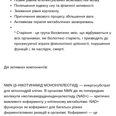
Поліпшення індексу сну та фізичної активності.
Зниження рівня кортизолу.
Пригнічення вікового процесу збільшення ваги.
Антивікова терапія метаболічних захворювань.
* Старіння - це група біохімічних змін, що відбуваються у
всіх організмах, які біологічно старіють, і призводять до
прогресуючої втрати фізіологічної цілісності, порушення
функцій і, як наслідок, смерті.
Дія активних компонентів:
NMN (β-НІКОТИНАМІД МОНОНУКЛЕОТИД) — енергосубстрат
для мітохондрій клітин. В організмі NMN діє як попередник
молекули нікотинамідаденіндинуклеотиду (NAD+) — критично
важливого коферменту у клітинному метаболізмі. NAD+
функціонує як кофермент для багатьох різних
ферментативних реакцій в організмі. Кофермент — це