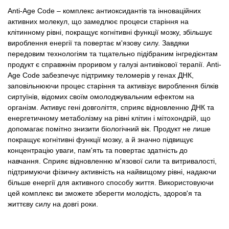
Anti-Age Code – комплекс антиоксидантів та інноваційних
активних молекул, що замедлює процеси старіння на
клітинному рівні, покращує когнітивні функції мозку, збільшує
вироблення енергії та повертає м'язову силу. Завдяки
передовим технологіям та тщательно підібраним інгредієнтам
продукт є справжнім проривом у галузі антивікової терапії. Anti-
Age Code забезпечує підтримку теломерів у генах ДНК,
заповільнюючи процес старіння та активізує вироблення білків
сиртуїнів, відомих своїм омолоджувальним ефектом на
організм. Активує гені довголіття, сприяє відновленню ДНК та
енергетичному метаболізму на рівні клітин і мітохондрій, що
допомагає помітно знизити біологічний вік. Продукт не лише
покращує когнітивні функції мозку, а й значно підвищує
концентрацію уваги, пам'ять та повертає здатність до
навчання. Сприяє відновленню м'язової сили та витривалості,
підтримуючи фізичну активність на найвищому рівні, надаючи
більше енергії для активного способу життя. Використовуючи
цей комплекс ви зможете зберегти молодість, здоров'я та
життєву силу на довгі роки.