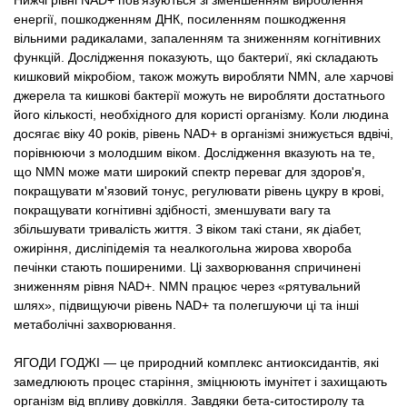
енергії, пошкодженням ДНК, посиленням пошкодження
вільними радикалами, запаленням та зниженням когнітивних
функцій. Дослідження показують, що бактериї, які складають
кишковий мікробіом, також можуть виробляти NMN, але харчові
джерела та кишкові бактерії можуть не виробляти достатнього
його кількості, необхідного для користі організму. Коли людина
досягає віку 40 років, рівень NAD+ в організмі знижується вдвічі,
порівнюючи з молодшим віком. Дослідження вказують на те,
що NMN може мати широкий спектр переваг для здоров'я,
покращувати м'язовий тонус, регулювати рівень цукру в крові,
покращувати когнітивні здібності, зменшувати вагу та
збільшувати тривалість життя. З віком такі стани, як діабет,
ожиріння, дисліпідемія та неалкогольна жирова хвороба
печінки стають поширеними. Ці захворювання спричинені
зниженням рівня NAD+. NMN працює через «рятувальний
шлях», підвищуючи рівень NAD+ та полегшуючи ці та інші
метаболічні захворювання.
ЯГОДИ ГОДЖІ — це природний комплекс антиоксидантів, які
замедлюють процес старіння, зміцнюють імунітет і захищають
організм від впливу довкілля. Завдяки бета-ситостиролу та