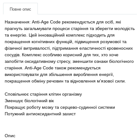
Товари для голубів
Повне опис
Товари для гризунів
Назначення: Anti-Age Code рекомендується для осіб, які
прагнуть загальмувати процеси старіння та зберегти молодість
Товари для коней
та енергію. Цей інноваційний комплекс підходить для
покращення когнітивних функцій, підвищення розумової та
фізичної витривалості, підтримання еластичності кровеносних
Товари для людей
сосудів. Комплекс особливо корисний для тих, хто хоче
запобігти оксидативному стресу, зменшити ознаки біологічного
Хозряд - господарчі товари оптом
старіння. Anti-Age Code також рекомендується
використовувати для збільшення вироблення енергії,
покращення обміну речовин та відновлення м'язової сили.
Популярні зоотоварі
Сповільнює старіння клітин організму
Архів / Знято з виробництва
Зменшує біологічний вік
Покращує роботу мозку та серцево-судинної системи
Потужний антиоксидантний захист
Опис