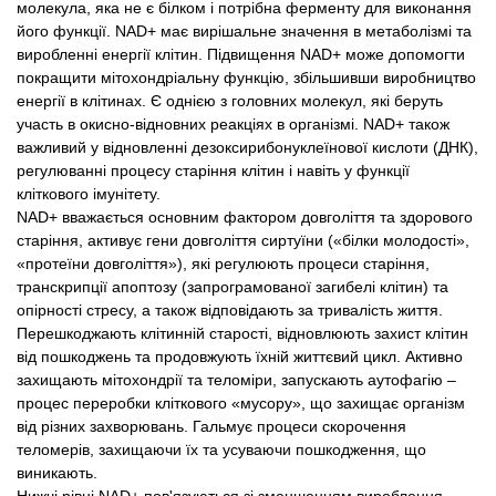
молекула, яка не є білком і потрібна ферменту для виконання
його функції. NAD+ має вирішальне значення в метаболізмі та
виробленні енергії клітин. Підвищення NAD+ може допомогти
покращити мітохондріальну функцію, збільшивши виробництво
енергії в клітинах. Є однією з головних молекул, які беруть
участь в окисно-відновних реакціях в організмі. NAD+ також
важливий у відновленні дезоксирибонуклеїнової кислоти (ДНК),
регулюванні процесу старіння клітин і навіть у функції
кліткового імунітету.
NAD+ вважається основним фактором довголіття та здорового
старіння, активує гени довголіття сиртуїни («білки молодості»,
«протеїни довголіття»), які регулюють процеси старіння,
транскрипції апоптозу (запрограмованої загибелі клітин) та
опірності стресу, а також відповідають за тривалість життя.
Перешкоджають клітинній старості, відновлюють захист клітин
від пошкоджень та продовжують їхній життєвий цикл. Активно
захищають мітохондрії та теломіри, запускають аутофагію –
процес переробки кліткового «мусору», що захищає організм
від різних захворювань. Гальмує процеси скорочення
теломерів, захищаючи їх та усуваючи пошкодження, що
виникають.
Нижчі рівні NAD+ пов'язуються зі зменшенням вироблення