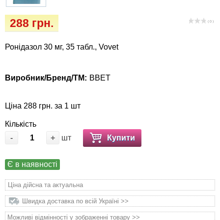
Кігтіточки
собак
288 грн.
( 0 )
Ласощі та корми
Ронідазол 30 мг, 35 табл., Vovet
Лежаки, будиночки, охолоджуючи
коврики
Виробник/Бренд/ТМ:
ВВЕТ
Миски, автогодівниці, поїлки
Ціна 288 грн. за 1 шт
Одяг та взуття
Кількість
Перенесення, сумки, клітини
-
+
шт
Купити
Післяопераційні засоби та витратні
Є в наявності
матеріали
Ціна дійсна та актуальна
Подарункові сертифікати
Швидка доставка по всій Україні >>
Можливі відмінності у зображенні товару >>