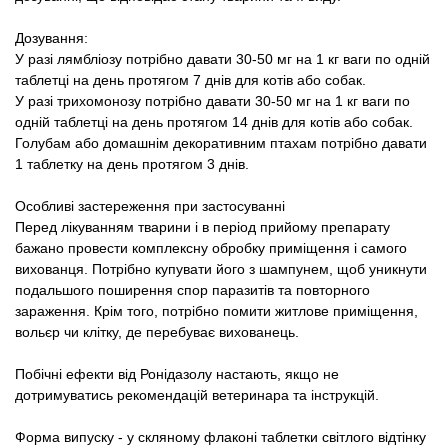
Дозування:
У разі лямбліозу потрібно давати 30-50 мг на 1 кг ваги по одній
таблетці на день протягом 7 днів для котів або собак.
У разі трихомонозу потрібно давати 30-50 мг на 1 кг ваги по
одній таблетці на день протягом 14 днів для котів або собак.
Голубам або домашнім декоративним птахам потрібно давати
1 таблетку на день протягом 3 днів.
Особливі застереження при застосуванні
Перед лікуванням тварини і в період прийому препарату
бажано провести комплексну обробку приміщення і самого
вихованця. Потрібно купувати його з шампунем, щоб уникнути
подальшого поширення спор паразитів та повторного
зараження. Крім того, потрібно помити житлове приміщення,
вольєр чи клітку, де перебуває вихованець.
Побічні ефекти від Ронідазолу настають, якщо не
дотримуватись рекомендацій ветеринара та інструкцій.
Форма випуску - у скляному флаконі таблетки світлого відтінку