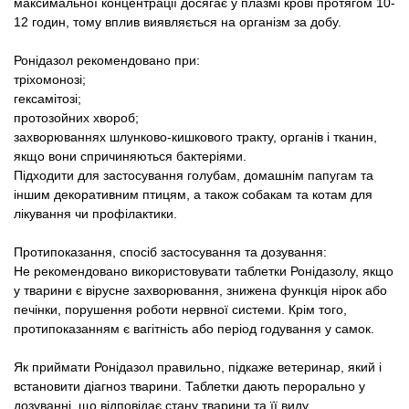
максимальної концентрації досягає у плазмі крові протягом 10-
12 годин, тому вплив виявляється на організм за добу.
Ронідазол рекомендовано при:
тріхомонозі;
гексамітозі;
протозойних хвороб;
захворюваннях шлунково-кишкового тракту, органів і тканин,
якщо вони спричиняються бактеріями.
Підходити для застосування голубам, домашнім папугам та
іншим декоративним птицям, а також собакам та котам для
лікування чи профілактики.
Протипоказання, спосіб застосування та дозування:
Не рекомендовано використовувати таблетки Ронідазолу, якщо
у тварини є вірусне захворювання, знижена функція нірок або
печінки, порушення роботи нервної системи. Крім того,
протипоказанням є вагітність або період годування у самок.
Як приймати Ронідазол правильно, підкаже ветеринар, який і
встановити діагноз тварини. Таблетки дають перорально у
дозуванні, що відповідає стану тварини та її виду.