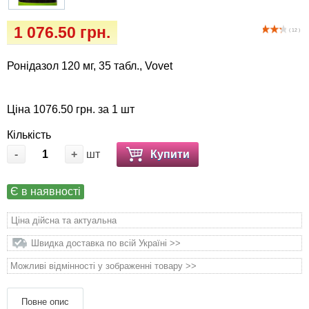
Кігтіточки
собак
1 076.50 грн.
( 12 )
Ласощі та корми
Ронідазол 120 мг, 35 табл., Vovet
Лежаки, будиночки, охолоджуючи
коврики
Ціна 1076.50 грн. за 1 шт
Миски, автогодівниці, поїлки
Кількість
-
+
шт
Купити
Одяг та взуття
Є в наявності
Перенесення, сумки, клітини
Ціна дійсна та актуальна
Післяопераційні засоби та витратні
Швидка доставка по всій Україні >>
матеріали
Можливі відмінності у зображенні товару >>
Подарункові сертифікати
Повне опис