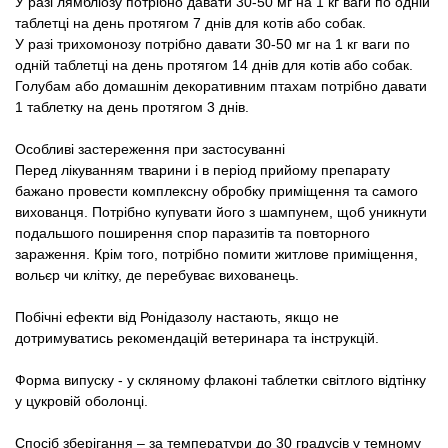
У разі лямбліозу потрібно давати 30-50 мг на 1 кг ваги по одній
таблетці на день протягом 7 днів для котів або собак.
У разі трихомонозу потрібно давати 30-50 мг на 1 кг ваги по
одній таблетці на день протягом 14 днів для котів або собак.
Голубам або домашнім декоративним птахам потрібно давати
1 таблетку на день протягом 3 днів.
Особливі застереження при застосуванні
Перед лікуванням тварини і в період прийому препарату
бажано провести комплексну обробку приміщення та самого
вихованця. Потрібно купувати його з шампунем, щоб уникнути
подальшого поширення спор паразитів та повторного
зараження. Крім того, потрібно помити житлове приміщення,
вольєр чи клітку, де перебуває вихованець.
Побічні ефекти від Ронідазолу настають, якщо не
дотримуватись рекомендацій ветеринара та інструкцій.
Форма випуску - у скляному флаконі таблетки світлого відтінку
у цукровій оболонці.
Спосіб зберігання – за температури до 30 градусів у темному