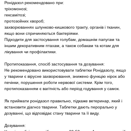
Ронідазол рекомендовано при:
тріхомонозі;
гексамітозі;
протозойних хвороб;
захворюваннях шлунково-кишкового тракту, органів і тканин,
якщо вони спричиняються бактеріями.
Підходити для застосування голубам, домашнім папугам та
іншим декоративним птахам, а також собакам та котам для
лікування чи профілактики.
Протипоказання, спосіб застосування та дозування:
Не рекомендовано використовувати таблетки Ронідазолу, якщо
у тварини є вірусне захворювання, знижено функцію нірок або
печінки, порушення роботи нервової системи. Крім того,
протипоказанням є вагітність або період годування у самок.
Як приймати ронідазол правильно, підкаже ветеринар, який і
встановити діагноз тварини. Таблетки дають перорально у
дозуванні, що відповідає стану тварини та її виду.
Дозування: