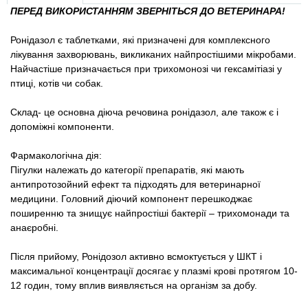
Товари для голубів
ПЕРЕД ВИКОРИСТАННЯМ ЗВЕРНІТЬСЯ ДО ВЕТЕРИНАРА!
Ронідазол є таблетками, які призначені для комплексного
Товари для гризунів
лікування захворювань, викликаних найпростішими мікробами.
Найчастіше призначається при трихомонозі чи гексамітіазі у
Товари для коней
птиці, котів чи собак.
Товари для людей
Склад- це основна діюча речовина ронідазол, але також є і
допоміжні компоненти.
Хозряд - господарчі товари оптом
Фармакологічна дія:
Пігулки належать до категорії препаратів, які мають
Популярні зоотоварі
антипротозойний ефект та підходять для ветеринарної
медицини. Головний діючий компонент перешкоджає
поширенню та знищує найпростіші бактерії – трихомонади та
Архів / Знято з виробництва
анаєробні.
Після прийому, Ронідозол активно всмоктується у ШКТ і
максимальної концентрації досягає у плазмі крові протягом 10-
12 годин, тому вплив виявляється на організм за добу.