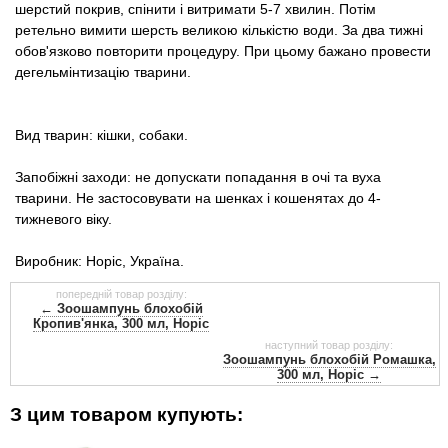
шерстий покрив, спінити і витримати 5-7 хвилин. Потім
ретельно вимити шерсть великою кількістю води. За два тижні
обов'язково повторити процедуру. При цьому бажано провести
дегельмінтизацію тварини.
Вид тварин: кішки, собаки.
Запобіжні заходи: не допускати попадання в очі та вуха
тварини. Не застосовувати на шенках і кошенятах до 4-
тижневого віку.
Виробник: Норіс, Україна.
попередній товар розділу:
← Зоошампунь блохобій
Кропив'янка, 300 мл, Норіс
наступний товар розділу:
Зоошампунь блохобій Ромашка,
300 мл, Норіс →
З цим товаром купують: