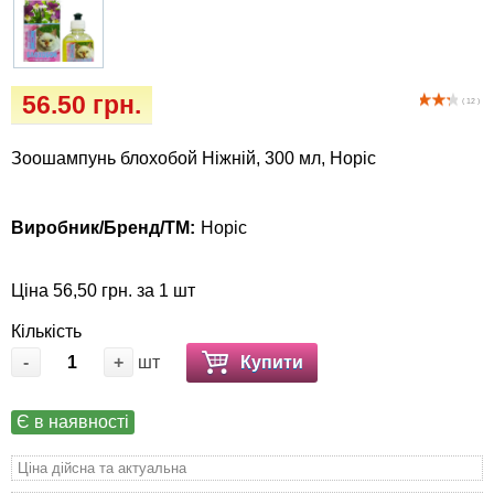
Кігтіточки
собак
Ласощі та корма
56.50 грн.
( 12 )
Лежаки, будиночки, охолоджуючи
коврики
Зоошампунь блохобой Ніжній, 300 мл, Норіс
Миски, автогодівниці, поїлки
Виробник/Бренд/ТМ:
Норіс
Одяг та взуття
Ціна 56,50 грн. за 1 шт
Перенесення, сумки, клітини
Кількість
-
+
шт
Купити
Післяопераційні засоби та витратні
матеріали
Є в наявності
Подарункові сертифікати
Ціна дійсна та актуальна