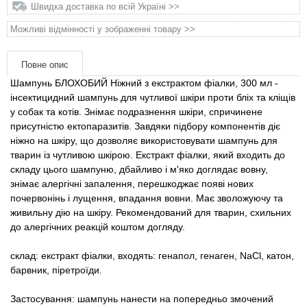
Товари для голубів
Швидка доставка по всій Україні >>
Можливі відмінності у зображенні товару >>
Товари для гризунів
Повне опис
Товари для коней
Шампунь БЛОХОБИЙ Ніжний з екстрактом фіалки, 300 мл -
інсектицидний шампунь для чутливої ​​шкіри проти бліх та кліщів
Товари для людей
у собак та котів. Знімає подразнення шкіри, спричинене
присутністю ектопаразитів. Завдяки підбору компонентів діє
ніжно на шкіру, що дозволяє використовувати шампунь для
Хозряд - господарчі товари оптом
тварин із чутливою шкірою. Екстракт фіалки, який входить до
складу цього шампуню, дбайливо і м'яко доглядає вовну,
Популярні зоотоварі
знімає алергічні запалення, перешкоджає появі нових
почервонінь і лущення, впадання вовни. Має зволожуючу та
живильну дію на шкіру. Рекомендований для тварин, схильних
Архів / Знято з виробництва
до алергічних реакцій коштом догляду.
склад: екстракт фіалки, входять: генапол, генаген, NaCl, катон,
барвник, піретроїди.
Застосування: шампунь нанести на попередньо змочений