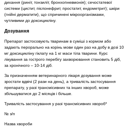
дихання (риніт, тонзиліт, бронхопневмонія); сечостатевої
системи (цистит, пієлонефрит, простатит, ендометрит); шкіри
(гнійні дерматити), що спричинені мікроорганізмами,
чутливими до доксицикліну.
Дозування
Препарат застосовують тваринам в суміші з кормом або
задають перорально на корінь мови один раз на добу в дозі 10
мг доксицикліну гіклату на 1 кг маси тіла тварини. Курс
лікування за гострого перебігу захворювання становить 5 діб,
за хронічного – 10-14 діб.
За призначенням ветеринарного лікаря дозування може
зростати вдвічі (2 рази на день), а тривалість застосування
препарату, у разі трансмісивних та інших хвороб, може
збільшуватися до 2 місяців і більше.
Тривалість застосування у разі трансмісивних хвороб*
№ з/п
Назва хвороби