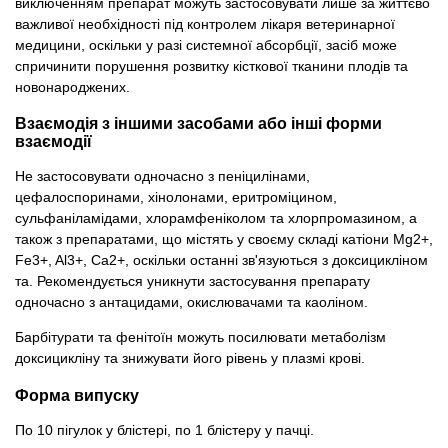
виключенням препарат можуть застосовувати лише за життєво
важливої ​​необхідності під контролем лікаря ветеринарної
медицини, оскільки у разі системної абсорбції, засіб може
спричинити порушення розвитку кісткової тканини плодів та
новонароджених.
Взаємодія з іншими засобами або інші форми
взаємодії
Не застосовувати одночасно з пеніцилінами,
цефалоспоринами, хінолонами, еритроміцином,
сульфаніламідами, хлорамфеніколом та хлорпромазином, а
також з препаратами, що містять у своєму складі катіони Mg2+,
Fe3+, Al3+, Ca2+, оскільки останні зв'язуються з доксицикліном
та. Рекомендується уникнути застосування препарату
одночасно з антацидами, окислювачами та каоліном.
Барбітурати та фенітоїн можуть посилювати метаболізм
доксицикліну та знижувати його рівень у плазмі крові.
Форма випуску
По 10 пігулок у блістері, по 1 блістеру у пачці.