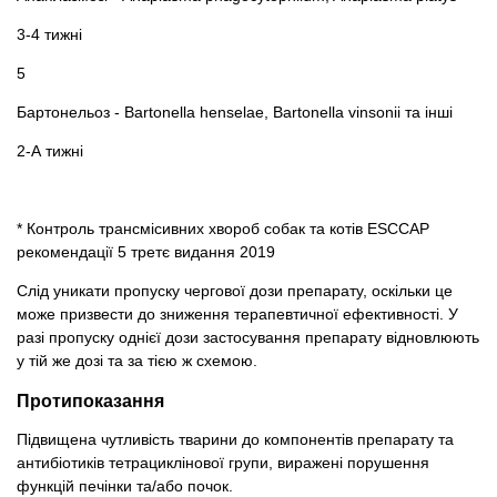
3-4 тижні
5
Бартонельоз - Bartonella henselae, Bartonella vinsonii та інші
2-А тижні
* Контроль трансмісивних хвороб собак та котів ESCCAP
рекомендації 5 третє видання 2019
Слід уникати пропуску чергової дози препарату, оскільки це
може призвести до зниження терапевтичної ефективності. У
разі пропуску однієї дози застосування препарату відновлюють
у тій же дозі та за тією ж схемою.
Протипоказання
Підвищена чутливість тварини до компонентів препарату та
антибіотиків тетрациклінової групи, виражені порушення
функцій печінки та/або почок.