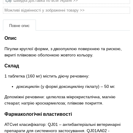
Швидка доставка по всій Україні >>
Товари для голубів
Можливі відмінності у зображенні товару >>
Товари для гризунів
Повне опис
Товари для коней
Опис
Товари для людей
Пігулки круглої форми, з двоопуклою поверхнею та рискою,
вкриті плівковою оболонкою жовтого кольору.
Хозряд - господарчі товари оптом
Склад
1 таблетка (160 мг) містить діючу речовину:
Популярні зоотоварі
доксициклін (у формі доксицикліну гіклату) – 50 мг.
Архів / Знято з виробництва
Допоміжні речовини: целюлоза мікрокристалічна, магнію
стеарат, натрію кроскармелоза; плівкове покриття.
Фармакологічні властивості
ATCvet класифікатор: QJ01 – антибактеріальні ветеринарні
препарати для системного застосування. QJ01AA02 -