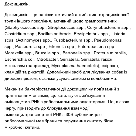
Доксициклін.
Доксициклін - це напівсинтетичний антибіотик тетрациклінової
трупи іншого покоління, активний щодо грампозитивних
(Staphylococcus spp., Streptococcus spp., Corynebacterium spp.,
Clostridium spp., Bacillus anthracis, Erysipelothrix spp., Listeria
scus. (Actinomyces spp., Fusobacterium spp., Pseudomonas
spp., Pasteurella spp., Eikenella spp., Enterobacteria spp.,
Moraxella spp., Brucella spp., Bartonella spp., Proteus mirabilis,
Escherichia coli, Citrobacter, Serratella, Serratella також
мікоплазм (наприклад, Mycoplasma haemofelis), спірохет,
хламідій та рикетсій. Допоміжний засіб для лікування собак із
дирофіляріозом, оскільки усуває симбіоз із вольбахіями.
Механізм бактеріостатичної дії доксицикліну пов'язаний з
пригніченням ензимів, що каталізують зв'язування
аміноацетил-РНК з рибосомальними акцепторами. Це, в свою
чергу, призводить до блокування взаємодії
аміноацилтранспортної РНК з 30S-субодиницею
рибосомальної мембрани та порушення синтезу білка
мікробної клітини.