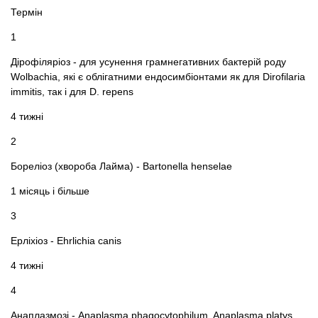
Термін
1
Дірофіляріоз - для усунення грамнегативних бактерій роду
Wolbachia, які є облігатними ендосимбіонтами як для Dirofilaria
immitis, так і для D. repens
4 тижні
2
Бореліоз (хвороба Лайма) - Bartonella henselae
1 місяць і більше
3
Ерліхіоз - Ehrlichia canis
4 тижні
4
Анаплазмозі - Anaplasma phagocytophilum, Anaplasma platys