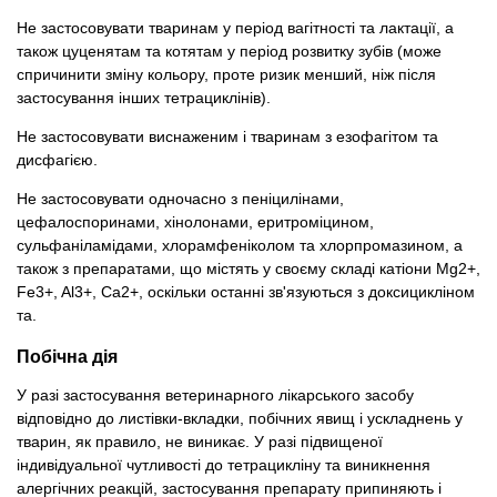
Не застосовувати тваринам у період вагітності та лактації, а
також цуценятам та котятам у період розвитку зубів (може
спричинити зміну кольору, проте ризик менший, ніж після
застосування інших тетрациклінів).
Не застосовувати виснаженим і тваринам з езофагітом та
дисфагією.
Не застосовувати одночасно з пеніцилінами,
цефалоспоринами, хінолонами, еритроміцином,
сульфаніламідами, хлорамфеніколом та хлорпромазином, а
також з препаратами, що містять у своєму складі катіони Mg2+,
Fe3+, Al3+, Ca2+, оскільки останні зв'язуються з доксицикліном
та.
Побічна дія
У разі застосування ветеринарного лікарського засобу
відповідно до листівки-вкладки, побічних явищ і ускладнень у
тварин, як правило, не виникає. У разі підвищеної
індивідуальної чутливості до тетрацикліну та виникнення
алергічних реакцій, застосування препарату припиняють і