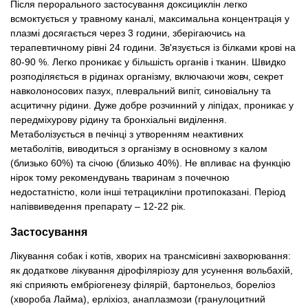
Після перорального застосування доксициклін легко
всмоктується у травному каналі, максимальна концентрація у
плазмі досягається через 3 години, зберігаючись на
терапевтичному рівні 24 години. Зв'язується із білками крові на
80-90 %. Легко проникає у більшість органів і тканин. Швидко
розподіляється в рідинах організму, включаючи жовч, секрет
навколоносових пазух, плевральний випіт, синовіальну та
асцитичну рідини. Дуже добре розчинний у ліпідах, проникає у
передміхурову рідину та бронхіальні виділення.
Метаболізується в печінці з утворенням неактивних
метаболітів, виводиться з організму в основному з калом
(близько 60%) та січою (близько 40%). Не впливає на функцію
нірок тому рекомендувань тваринам з почечною
недостатністю, коли інші тетрацикліни протипоказані. Період
напіввиведення препарату – 12-22 рік.
Застосування
Лікування собак і котів, хворих на трансмісивні захворювання:
як додаткове лікування дірофіляріозу для усунення вольбахій,
які сприяють ембріогенезу філярій, бартонельоз, бореліоз
(хвороба Лайма), ерліхіоз, анаплазмози (гранулоцитний