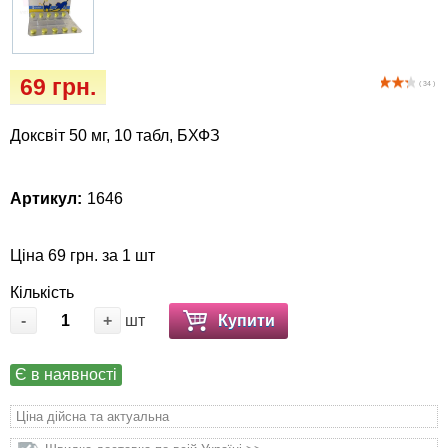
Кігтіточки
собак
Ласощі та корми
69 грн.
( 34 )
Лежаки, будиночки, охолоджуючи
коврики
Доксвіт 50 мг, 10 табл, БХФЗ
Миски, автогодівниці, поїлки
Артикул:
1646
Одяг та взуття
Ціна 69 грн. за 1 шт
Перенесення, сумки, клітини
Кількість
-
+
шт
Купити
Післяопераційні засоби та витратні
матеріали
Є в наявності
Подарункові сертифікати
Ціна дійсна та актуальна