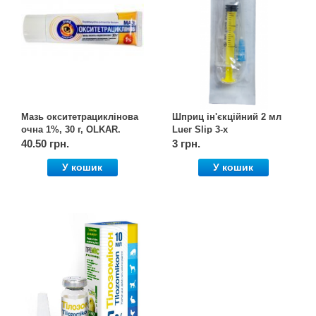
Мазь окситетрациклінова
Шприц ін'єкційний 2 мл
очна 1%, 30 г, OLKAR.
Luer Slip 3-х
(Олкар)
компонентний, з двома
40.50 грн.
3 грн.
голками 0,55*25 та 0,6*30
У кошик
У кошик
мм, Alexpharm