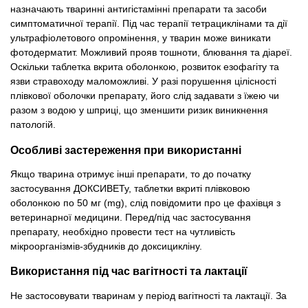
назначають тваринні антигістамінні препарати та засоби
симптоматичної терапії. Під час терапії тетрациклінами та дії
ультрафіолетового опромінення, у тварин може виникати
фотодерматит. Можливий прояв тошноти, блювання та діареї.
Оскільки таблетка вкрита оболонкою, розвиток езофагіту та
язви стравоходу маломожливі. У разі порушення цілісності
плівкової оболочки препарату, його слід задавати з їжею чи
разом з водою у шприці, що зменшити ризик виникнення
патологій.
Особливі застереження при використанні
Якщо тварина отримує інші препарати, то до початку
застосування ДОКСИВЕТу, таблетки вкриті плівковою
оболонкою по 50 мг (mg), слід повідомити про це фахівця з
ветеринарної медицини. Перед/під час застосування
препарату, необхідно провести тест на чутливість
мікроорганізмів-збудників до доксицикліну.
Використання під час вагітності та лактації
Не застосовувати тваринам у період вагітності та лактації. За