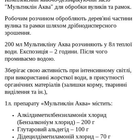
Товари для голубів
"Мультиклін Аква" для обробки вуликів та рамок.
Робочим розчином обробляють дерев'яні частини
Товари для гризунів
вулика та рамки шляхом дрібнодисперсного
зрошення.
Товари для коней
200 мл Мультикліну Аква розчиняють у 8л теплої
Товари для людей
води. Експозиція – 2 години. Після чого
промиваємо водою.
Хозряд - господарчі товари оптом
Зберігає свою активність при інтенсивному світлі,
при використанні жорсткої води, в присутності
Популярні зоотоварі
органічних матеріалів (залишки корму, тваринні
виділення та ін.),
Архів / Знято з виробництва
1л. препарату «Мультиклін Аква» містить:
Алкілдиметилбензиламонія хлорид
(Бензалконіум хлорид) – 200 г
Глутаровий альдегід – 100 г
Дідецилдіметиламоній хлорид – 70 г