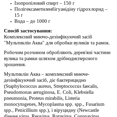
Ізопропіловий спирт – 150 г
Полігексаметиленбігуанідіну гідрохлорид –
15 г
Вода – до 1000 г
Спосіб застосування:
Комплексний миючо-дезінфікуючий засіб
"Мультиклін Аква" для обробки вуликів та рамок.
Робочим розчином обробляють дерев'яні частини
вулика та рамки шляхом дрібнодисперсного
зрошення.
Мультиклін Аква – комплексний миюче-
дезінфікуючий засіб, діє бактерицидно
(Staphylococcus aureus, Streptococcus faecalis,
Pseudomonas aeruginosa, E. Coli, Klebsiella
pneumonia, Proteus mirabilis, Listeria
monocytogenes, Mycoplasma spp. spp., Fusarium
spp., Penicillium spp.), і віруцидну (Newcastle
disease virus, Reovirus, Rotavirus, Coronavirus,