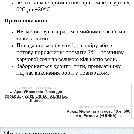
вентильоване приміщення при температурі від
0°С до +30°С.
Протипоказання
:
Не застосовувати разом з мийними засобами
та кислотами.
Попадання засобу в очі, на шкіру або в
ротову порожнину: промити 2% - розчином
харчової соди та великою кількістю води.
Забороняється курити, пити, приймати їжу
під час виконання робіт з препаратом.
попередній товар розділу:
← Архів/Кределіо Плюс для
собак 11 - 22 кг, ОДНА ТАБЛІТКА,
Elanco
наступний товар розділу:
Архів/Молочна кислота 40%, 500
мл, Базальт (УЦІНКА) →
Ми у соцмережах