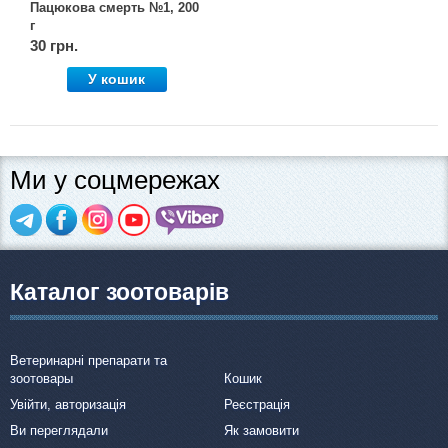
Пацюкова смерть №1, 200
г
30 грн.
У кошик
Ми у соцмережах
Каталог зоотоварів
Ветеринарні препарати та
зоотовары
Кошик
Увійти, авторизація
Реєстрація
Ви переглядали
Як замовити