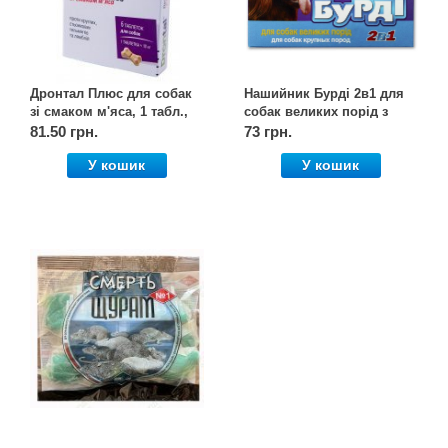
Дронтал Плюс для собак
Нашийник Бурді 2в1 для
зі смаком м'яса, 1 табл.,
собак великих порід з
Elanco
прикрасами, 65 см, Олкар
81.50 грн.
73 грн.
У кошик
У кошик