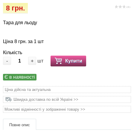
Кігтіточки
Vet Diet Canine Wet - ветеринарные диеты
8 грн.
( 0 )
для собак
Ласощі та корма
Тара для льоду
Лежаки, будиночки, охолоджуючи
килимки
Ціна 8 грн. за 1 шт
Кількість
Миски, автогодівниці, поілки
-
+
шт
Купити
Одяг та взуття
Є в наявності
Переноски, сумки, клітки
Ціна дійсна та актуальна
Післяопераційні засоби та витратні
Швидка доставка по всій Україні >>
матеріали
Можливі відмінності у зображенні товару >>
Подарункові сертифікати
Повне опис