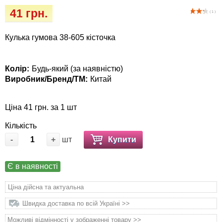
Іграшки
Vet Diet Canine Wet - ветеринарные диеты
41 грн.
( 1 )
для собак
Інкубатори
Кулька гумова 38-605 кісточка
Кігтіточки
Колір:
Будь-який (за наявністю)
Ласощі та корма
Виробник/Бренд/ТМ:
Китай
Лежаки, будиночки, охолоджуючи
Ціна 41 грн. за 1 шт
килимки
Кількість
Миски, автогодівниці, поілки
-
+
шт
Купити
Одяг та взуття
Є в наявності
Ціна дійсна та актуальна
Переноски, сумки, клітки
Швидка доставка по всій Україні >>
Післяопераційні засоби та витратні
Можливі відмінності у зображенні товару >>