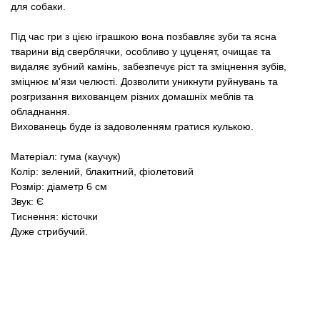
для собаки.
Під час гри з цією іграшкою вона позбавляє зуби та ясна
тварини від сверблячки, особливо у цуценят, очищає та
видаляє зубний камінь, забезпечує ріст та зміцнення зубів,
зміцнює м'язи челюсті. Дозволити уникнути руйнувань та
розгризання вихованцем різних домашніх меблів та
обладнання.
Вихованець буде із задоволенням гратися кулькою.
Матеріал: гума (каучук)
Колір: зелений, блакитний, фіолетовий
Розмір: діаметр 6 см
Звук: Є
Тиснення: кісточки
Дуже стрибучий.