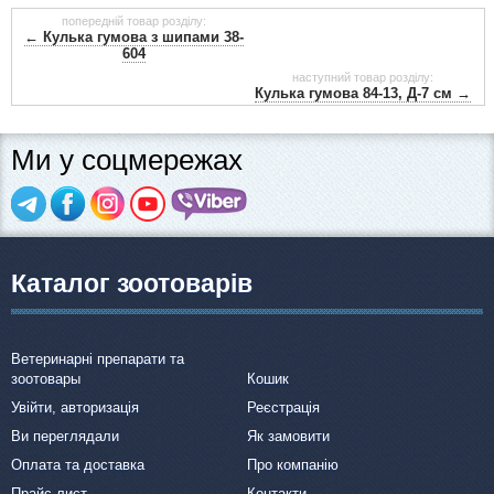
попередній товар розділу:
← Кулька гумова з шипами 38-
604
наступний товар розділу:
Кулька гумова 84-13, Д-7 см →
Ми у соцмережах
Каталог зоотоварів
Ветеринарні препарати та
зоотовары
Кошик
Увійти, авторизація
Реєстрація
Ви переглядали
Як замовити
Оплата та доставка
Про компанію
Прайс-лист
Контакти