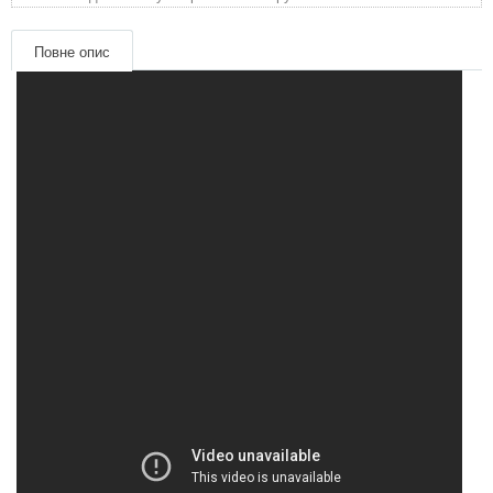
матеріали
Повне опис
Подарункові сертифікати
Товари для голубів
Товари для гризунів
Товари для коней
Товари для людей
Хозряд - господарчі товари оптом
Популярні зоотоварі
Архів / Знято з виробництва