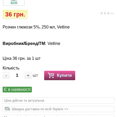
Кігтіточки
Vet Diet Canine Wet - ветеринарные диеты
для собак
36 грн.
Ласощі та корма
( 0 )
Лежаки, будиночки, охолоджуючи
Розчин глюкози 5%, 250 мл, Vetline
килимки
Виробник/Бренд/ТМ:
Vetline
Миски, автогодівниці, поілки
Ціна 36 грн. за 1 шт
Одяг та взуття
Кількість
Перенесення, сумки, клітини
-
+
шт
Купити
Післяопераційні засоби та витратні
Є в наявності
матеріали
Ціна дійсна та актуальна
Подарункові сертифікати
Швидка доставка по всій Україні >>