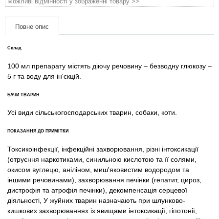
Можливі відмінності у зображенні товару >>
Товари для голубів
Повне опис
Товари для гризунів
Склад
Товари для коней
100 мл препарату містять діючу речовину – безводну глюкозу –
5 г та воду для ін'єкцій.
Товари для людей
БАЧИ ТВАРИН
Хозряд - господарчі товари оптом
Усі види сільськогосподарських тварин, собаки, коти.
Популярні зоотоварі
ПОКАЗАННЯ ДО ПРИМІТКИ
Токсикоінфекції, інфекційні захворювання, різні інтоксикації
Архів / Знято з виробництва
(отруєння наркотиками, синильною кислотою та її солями,
окисом вуглецю, аніліном, миш'яковистим водородом та
іншими речовинами), захворювання печінки (гепатит, цироз,
дистрофія та атрофія печінки), декомпенсація серцевої
діяльності, У жуйних тварин назначають при шлунково-
кишкових захворюваннях із явищами інтоксикації, гіпотонії,