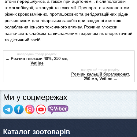
атонії передшлунків, а також при ацетонемії, післяпологовій
гемоглобінурії, кетонурії та токсемії. Препарат є компонентом
різних кровозамінних, протишокових та регідратаційних рідин,
розчинником для лікарських засобів при введенні з метою
ослаблення їхнього токсичного впливу. Розчини глюкози
назначають слабким та виснаженим тваринам як енергетичний
та дієтичний засіб.
попередній товар розділу:
← Розчин глюкози 40%, 250 мл,
Vetline
наступний товар розділу:
Розчин кальцій борглюконат,
250 мл, Vetline →
Ми у соцмережах
Каталог зоотоварів