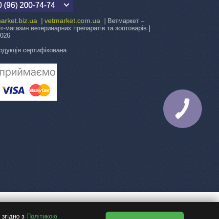
 (96) 200-74-74
arket.biz.ua
vetmarket.com.ua
|
| Ветмаркет –
ет-магазин ветеринарних препаратів та зоотоварів |
2026
одукція сертифікована
КНОПКА
ЗВ'ЯЗКУ
 згідно з
Політикою