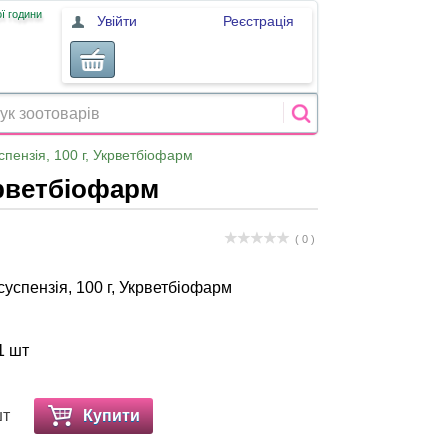
ї години
Увійти
Реєстрація
спензія, 100 г, Укрветбіофарм
крветбіофарм
( 0 )
успензія, 100 г, Укрветбіофарм
1 шт
шт
Купити