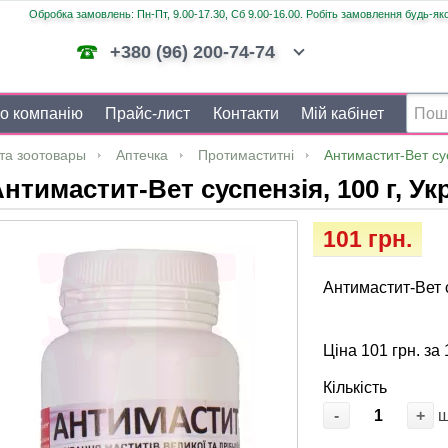
Обробка замовлень: Пн-Пт, 9.00-17.30, Сб 9.00-16.00. Робіть замовлення будь-яко
+380 (96) 200-74-74
о компанію
Прайс-лист
Контакти
Мій кабінет
та зоотовары
Аптечка
Протимаститні
Антимастит-Вет су
нтимастит-Вет суспензія, 100 г, У
101 грн.
Антимастит-Вет с
Ціна 101 грн. за 
Кількість
-
+