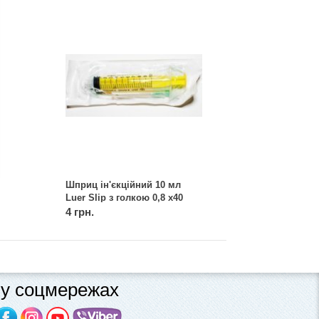
Шприц ін'єкційний 10 мл
Luer Slip з голкою 0,8 х40
мм, 3-х компонентний, 21G,
4 грн.
Alexpharm
у соцмережах