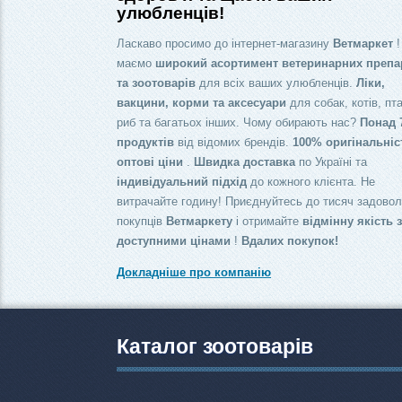
улюбленців!
Ласкаво просимо до інтернет-магазину
Ветмаркет
!
маємо
широкий асортимент ветеринарних препа
та зоотоварів
для всіх ваших улюбленців.
Ліки,
вакцини, корми та аксесуари
для собак, котів, пта
риб та багатьох інших. Чому обирають нас?
Понад 
продуктів
від відомих брендів.
100% оригінальніс
оптові ціни
.
Швидка доставка
по Україні та
індивідуальний підхід
до кожного клієнта. Не
витрачайте годину! Приєднуйтесь до тисяч задово
покупців
Ветмаркету
і отримайте
відмінну якість 
доступними цінами
!
Вдалих покупок!
Докладніше про компанію
Каталог зоотоварів