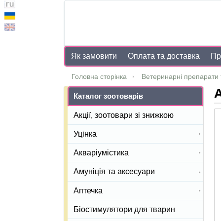
Як замовити
Оплата та доставка
Пр
Головна сторінка
Ветеринарні препарати 
А
Каталог зоотоварів
Акції, зоотовари зі знижкою
Уцінка
Акваріумістика
Амуніція та аксесуари
Аптечка
Біостимулятори для тварин