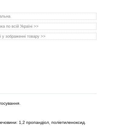
уальна
а по всій Україні >>
і у зображенні товару >>
тосування.
речовини: 1,2 пропандіол, поліетиленоксид.