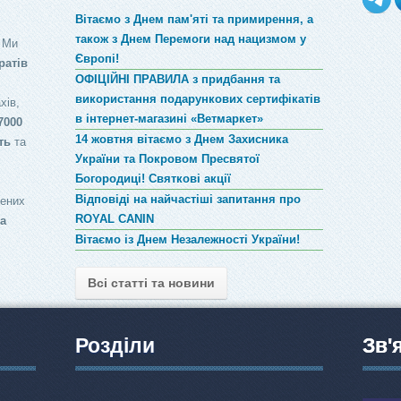
Вітаємо з Днем пам'яті та примирення, а
також з Днем Перемоги над нацизмом у
 Ми
Європі!
ратів
ОФІЦІЙНІ ПРАВИЛА з придбання та
використання подарункових сертифікатів
хів,
в інтернет-магазині «Ветмаркет»
7000
14 жовтня вітаємо з Днем Захисника
ть
та
України та Покровом Пресвятої
Богородиці! Святкові акції
Відповіді на найчастіші запитання про
лених
ROYAL CANIN
за
Вітаємо із Днем Незалежності України!
Всі статті та новини
Розділи
Зв'