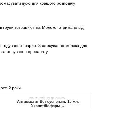
ромасувати вухо для кращого розподілу
в групи тетрациклінів. Молоко, отримане від
ля годування тварин. Застосування молока для
о застосування препарату.
сті 2 роки.
наступний товар розділу:
Антимастит-Вет суспензія, 15 мл,
Укрветбіофарм →