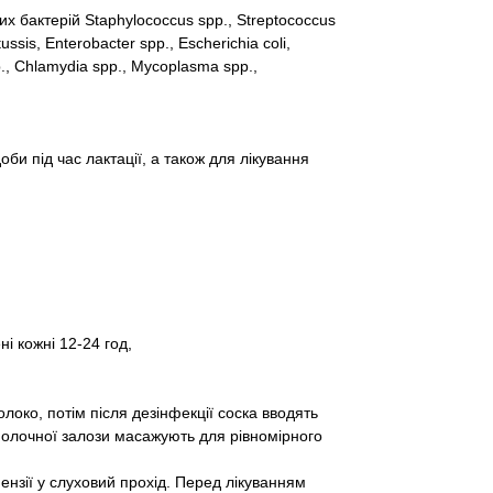
 бактерій Staphylococcus spp., Streptococcus
ssis, Enterobacter spp., Escherichia coli,
p., Chlamydia spp., Mycoplasma spp.,
оби під час лактації, а також для лікування
і кожні 12-24 год,
око, потім після дезінфекції соска вводять
молочної залози масажують для рівномірного
нзії у слуховий прохід. Перед лікуванням