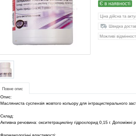
Є в наявності
Ціна дійсна та акт
Швидка доставк
Можливі відмінност
Повне опис
Опис:
Масляниста суспензія жовтого кольору для інтрацистерального зас
Склад:
Активна речовина: окситетрацикліну гідрохлорид 0,15 г. Допоміжні 
Фармакологічні властивості: