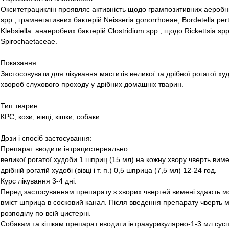
Окситетрациклін проявляє активність щодо грампозитивних аеробних
spp., грамнегативних бактерій Neisseria gonorrhoeae, Bordetella pertu
Klebsiella. анаеробних бактерій Clostridium spp., щодо Rickettsia sp
Spirochaetaceae.
Показання:
Застосовувати для лікування маститів великої та дрібної рогатої худ
хвороб слухового проходу у дрібних домашніх тварин.
Тип тварин:
КРС, кози, вівці, кішки, собаки.
Дози і спосіб застосування:
Препарат вводити інтрацистернально
великої рогатої худоби 1 шприц (15 мл) на кожну хвору чверть вимен
дрібній рогатій худобі (вівці і т. п.) 0,5 шприца (7,5 мл) 12-24 год.
Курс лікування 3-4 дні.
Перед застосуванням препарату з хворих чвертей вимені здають мол
вміст шприца в сосковий канал. Після введення препарату чверть 
розподілу по всій цистерні.
Собакам та кішкам препарат вводити інтрааурикулярно-1-3 мл суспе