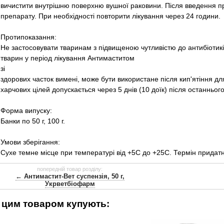
вичистити внутрішню поверхню вушної раковини. Після введення п
препарату. При необхідності повторити лікування через 24 години.
Протипоказання:
Не застосовувати тваринам з підвищеною чутливістю до антибіотикі
тварин у період лікування Антимаститом
зі
здорових часток вимені, може бути використане після кип'ятіння д
харчових цілей допускається через 5 днів (10 доїк) після останньог
Форма випуску:
Банки по 50 г, 100 г.
Умови зберігання:
Сухе темне місце при температурі від +5С до +25С. Термін придатно
попередній товар розділу:
← Антимастит-Вет суспензія, 50 г,
Укрветбіофарм
 цим товаром купують: