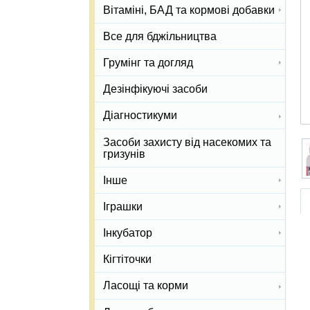
Вітаміні, БАД та кормові добавки
Все для бджільництва
Грумінг та догляд
Дезінфікуючі засоби
Діагностикуми
Засоби захисту від насекомих та
гризунів
Інше
Іграшки
Інкубатор
Кігтіточки
Ласощі та корми