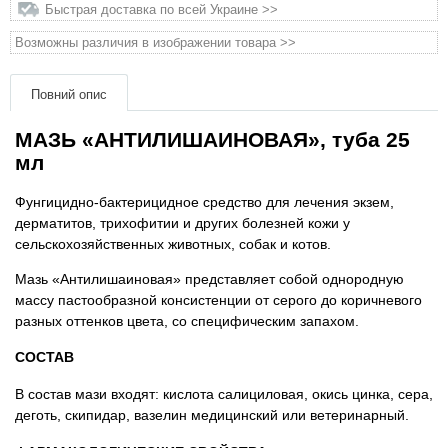
Товари для голубів
Быстрая доставка по всей Украине >>
Возможны различия в изображении товара >>
Товари для гризунів
Повний опис
Товари для коней
МАЗЬ «АНТИЛИШАИНОВАЯ», туба 25
мл
Товари для людей
Фунгицидно-бактерицидное средство для лечения экзем,
Хозряд - господарчі товари оптом
дерматитов, трихофитии и других болезней кожи у
сельскохозяйственных животных, собак и котов.
Популярні зоотовари
Мазь «Антилишаиновая» представляет собой однородную
массу пастообразной консистенции от серого до коричневого
Архів / Знято з виробництва
разных оттенков цвета, со специфическим запахом.
СОСТАВ
В состав мази входят: кислота салициловая, окись цинка, сера,
деготь, скипидар, вазелин медицинский или ветеринарный.