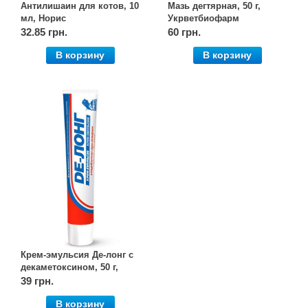
Антилишаин для котов, 10
Мазь дегтярная, 50 г,
мл, Норис
Укрветбиофарм
32.85 грн.
60 грн.
В корзину
В корзину
Крем-эмульсия Де-лонг с
декаметоксином, 50 г,
O.L.KAR. (Олкар)
39 грн.
В корзину