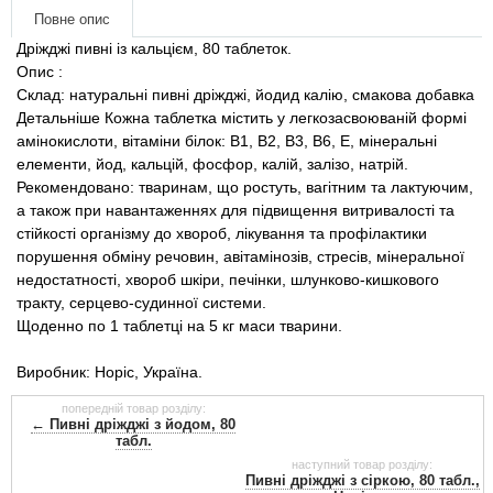
Товари для голубів
Повне опис
Дріжджі пивні із кальцієм, 80 таблеток.
Товари для гризунів
Опис :
Склад: натуральні пивні дріжджі, йодид калію, смакова добавка
Детальніше Кожна таблетка містить у легкозасвоюваній формі
Товари для коней
амінокислоти, вітаміни білок: В1, В2, В3, В6, Е, мінеральні
елементи, йод, кальцій, фосфор, калій, залізо, натрій.
Товари для людей
Рекомендовано: тваринам, що ростуть, вагітним та лактуючим,
а також при навантаженнях для підвищення витривалості та
стійкості організму до хвороб, лікування та профілактики
Хозряд - господарчі товари оптом
порушення обміну речовин, авітамінозів, стресів, мінеральної
недостатності, хвороб шкіри, печінки, шлунково-кишкового
Популярні зоотоварі
тракту, серцево-судинної системи.
Щоденно по 1 таблетці на 5 кг маси тварини.
Архів / Знято з виробництва
Виробник: Норіс, Україна.
попередній товар розділу:
← Пивні дріжджі з йодом, 80
табл.
наступний товар розділу:
Пивні дріжджі з сіркою, 80 табл.,