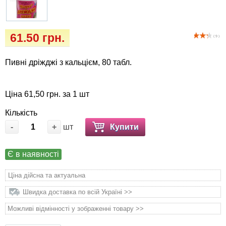
Кігтіточки
Vet Diet Canine Wet - ветеринарные диеты
для собак
Ласощі та корма
61.50 грн.
( 9 )
Лежаки, будиночки, охолоджуючи
Пивні дріжджі з кальцієм, 80 табл.
килимки
Миски, автогодівниці, поілки
Ціна 61,50 грн. за 1 шт
Кількість
Одяг та взуття
-
+
шт
Купити
Перенесення, сумки, клітини
Є в наявності
Післяопераційні засоби та витратні
Ціна дійсна та актуальна
матеріали
Швидка доставка по всій Україні >>
Подарункові сертифікати
Можливі відмінності у зображенні товару >>