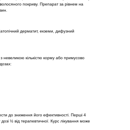
волосяного покриву. Препарат за рівнем на
вин.
(атопічний дерматит, екземи, дифузний
з невеликою кількістю корму або примусово
дозах:
сти до зниження його ефективності. Перші 4
у дозі ½ від терапевтичної. Курс лікування може