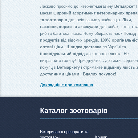
Ласкаво просимо до інтернет-магазину
Ветмаркет
!
маємо
широкий асортимент ветеринарних препа
та зоотоварів
для всіх ваших улюбленців.
Ліки,
вакцини, корми та аксесуари
для собак, котів, пта
риб та багатьох інших. Чому обирають нас?
Понад 
продуктів
від відомих брендів.
100% оригінальніс
оптові ціни
.
Швидка доставка
по Україні та
індивідуальний підхід
до кожного клієнта. Не
витрачайте годину! Приєднуйтесь до тисяч задово
покупців
Ветмаркету
і отримайте
відмінну якість 
доступними цінами
!
Вдалих покупок!
Докладніше про компанію
Каталог зоотоварів
Ветеринарні препарати та
зоотовары
Кошик