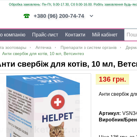
Обробка замовлень: Пн-Пт, 9.00-17.30, Сб 9.00-16.00. Робіть замовлення будь-яко
+380 (96) 200-74-74
о компанію
Прайс-лист
Контакти
Мій кабінет
та зоотовары
Аптечка
Препарати з систем органів
Дерм
Анти свербіж для котів, 10 мл, Ветсинтез
нти свербіж для котів, 10 мл, Вет
136 грн.
Анти свербіж для
Артикул:
VSN3
Виробник/Брен