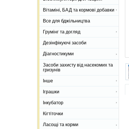
Вітаміні, БАД та кормові добавки
Все для бджільництва
Грумінг та догляд
Дезінфікуючі засоби
Діагностикуми
Засоби захисту від насекомих та
гризунів
Інше
Іграшки
Інкубатор
Кігтіточки
Ласощі та корми