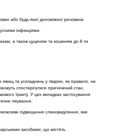
овин або будь-якої допоміжної речовини.
русними інфекціями.
мкам, а також цуценям та кошеням до 8-ти
х явищ та ускладнень у тварин, як правило, не
 можуть спостерігатися пригнічений стан,
кового тракту. У цих випадках застосування
ичне лікування.
 можливе підвищення слиновиділення, яке
карськими засобами, що містять