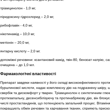
тріамцинолон - 1,0 мг,
піридоксину гідрохлорид – 2,0 мг,
рибофлавін - 4,0 мг,
нікотинамід – 10,0 мг,
метіонін – 20,0 мг,
янтарну кислоту – 2,0 мг.
допоміжні речовини: ксантановий камід, твін-80, бензоат натрію, с
очищена – до 1,0 мл.
Фармакологічні властивості
Препарат завдяки наявності у його складі високоефективного протиз
бурштинової кислоти, надає комплексну дію на подразнену шкіру, шв
свербіж та дискомфорт у тварин. Тріамцинолон є синтетичним глю
протизапальну, десенсибілізуючу та протинабрякову дію, він блокує
числі простагландинів, що потенціюють запальний процес. Вітаміни
покращують обмін речовин та харчування тканин, сприяють приск