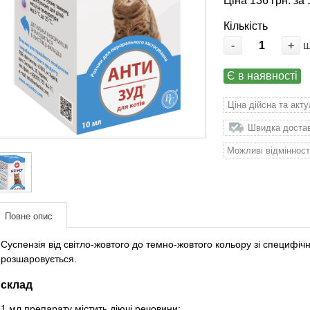
Ціна 136 грн. за 
Кількість
-
+
Є в наявності
Ціна дійсна та акт
Швидка доставк
Можливі відмінност
Повне опис
Суспензія від світло-жовтого до темно-жовтого кольору зі специфіч
розшаровується.
склад
1 мл препарату містить діючі речовини: