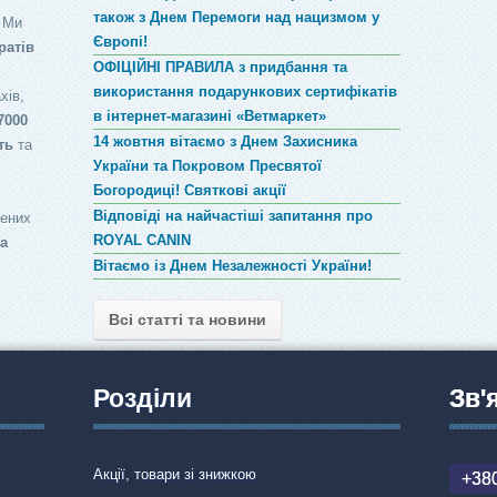
також з Днем Перемоги над нацизмом у
 Ми
Європі!
ратів
ОФІЦІЙНІ ПРАВИЛА з придбання та
використання подарункових сертифікатів
хів,
в інтернет-магазині «Ветмаркет»
7000
14 жовтня вітаємо з Днем Захисника
ть
та
України та Покровом Пресвятої
Богородиці! Святкові акції
Відповіді на найчастіші запитання про
лених
ROYAL CANIN
за
Вітаємо із Днем Незалежності України!
Всі статті та новини
Розділи
Зв'
Акції, товари зі знижкою
+380