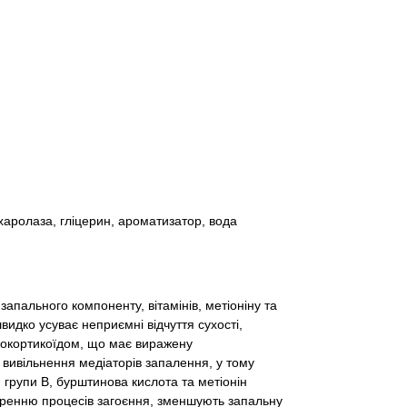
ахаролаза, гліцерин, ароматизатор, вода
апального компоненту, вітамінів, метіоніну та
идко усуває неприємні відчуття сухості,
кокортикоїдом, що має виражену
 вивільнення медіаторів запалення, у тому
 групи В, бурштинова кислота та метіонін
оренню процесів загоєння, зменшують запальну