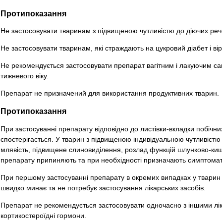
Протипоказання
Не застосовувати тваринам з підвищеною чутливістю до діючих реч
Не застосовувати тваринам, які страждають на цукровий діабет і ві
Не рекомендується застосовувати препарат вагітним і лакуючим са
тижневого віку.
Препарат не призначений для використання продуктивних тварин.
Протипоказання
При застосуванні препарату відповідно до листівки-вкладки побічни
спостерігається. У тварин з підвищеною індивідуальною чутливістю
млявість, підвищене слиновиділення, розлад функцій шлунково-киш
препарату припиняють та при необхідності призначають симптомат
При першому застосуванні препарату в окремих випадках у тварин
швидко минає та не потребує застосування лікарських засобів.
Препарат не рекомендується застосовувати одночасно з іншими лі
кортикостероїдні гормони.