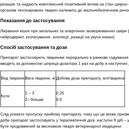
реакцію та надають комплексний позитивний вплив на стан шкірно-
організм теплокровних тварин належить до малонебезпечним речо
Показання до застосування
Лікування кішок при запальних та алергічних захворюваннях шкіри 
нейродерміт, розчісування, алопеції, реакції на укуси комах).
Спосіб застосування та дози
Препарат застосовують тваринам перорально в ранкове годування 
вводять за допомогою шприца-дозатора 1 раз на добу в наступних 
Вид тварини
Вага тварини, кг
Добова доза препарату, мл/тварина
1 – 3
0,25
Коти
3 і більше
0,5
Слід уникати пропуску прийому препарату, тому що це може призве
доби препарат застосовують у терапевтичній дозі, наступні 8 діб – 
бути продовжений за висновком лікаря ветеринарної медицини.