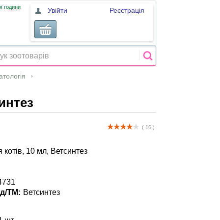
ї години
Увійти
Реєстрація
атологія
синтез
( 16 )
 котів, 10 мл, Ветсинтез
4731
д/ТМ:
Ветсинтез