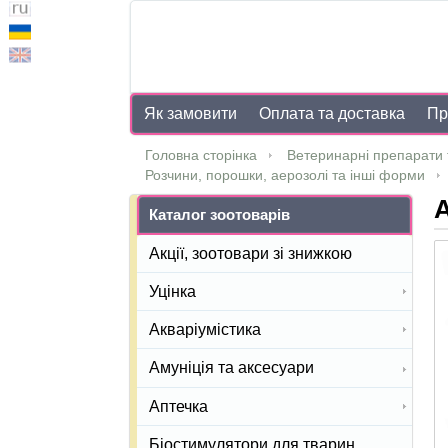
Як замовити
Оплата та доставка
Пр
Головна сторінка
Ветеринарні препарати 
Розчини, порошки, аерозолі та інші форми
А
Каталог зоотоварів
Акції, зоотовари зі знижкою
Уцінка
Акваріумістика
Амуніція та аксесуари
Аптечка
Біостимулятори для тварин