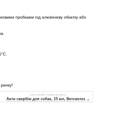
умовими пробками під алюмінієву обкатку або
ка.
5°С.
 ринку!
наступний товар розділу:
Анти свербіж для собак, 15 мл, Ветсинтез →