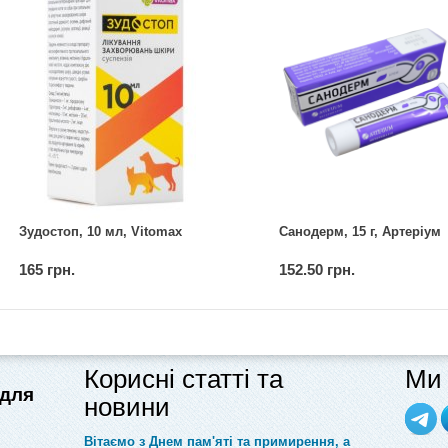
Зудостоп, 10 мл, Vitomax
Санодерм, 15 г, Артеріум
165 грн.
152.50 грн.
Корисні статті та
Ми 
 для
новини
Вітаємо з Днем пам'яті та примирення, а