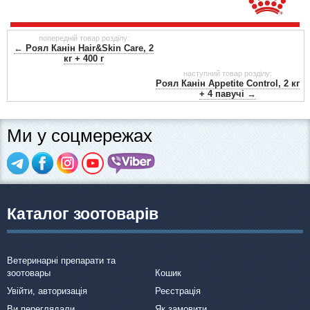
попередній товар розділу:
← Роял Канін Hair&Skin Care, 2
кг + 400 г
наступний товар розділу:
Роял Канін Appetite Control, 2 кг
+ 4 павучі →
Ми у соцмережах
Каталог зоотоварів
Ветеринарні препарати та
зоотовары
Кошик
Увійти, авторизація
Реєстрація
Ви переглядали
Як замовити