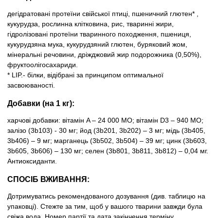
дегідратовані протеїни свійської птиці, пшеничний глютен* ,
кукурудза, рослинна клітковина, рис, тваринні жири,
гідролізовані протеїни тваринного походження, пшениця,
кукурудзяна мука, кукурудзяний глютен, буряковий жом,
мінеральні речовини, дріжджовий жир подорожника (0,50%),
фруктоолiгосахариди.
* LIP.- білки, відібрані за принципом оптимальної
засвоюваності.
Добавки (на 1 кг):
харчові добавки: вітамін A – 24 000 MO; вітамін D3 – 940 MO;
залізо (3b103) - 30 мг; йод (3b201, 3b202) – 3 мг; мiдь (3b405,
3b406) – 9 мг; марганець (3b502, 3b504) – 39 мг; цинк (3b603,
3b605, 3b606) – 130 мг; селен (3b801, 3b811, 3b812) – 0,04 мг.
Антиоксиданти.
СПОСІБ ВЖИВАННЯ:
Дотримуватись рекомендованого дозування (див. таблицю на
упаковці). Стежте за тим, щоб у вашого тварини завжди була
свіжа вода. Номер партії та дата закінчення терміну