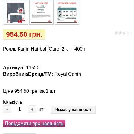
Кігтіточки
собак
Ласощі та корми
Лежаки, будиночки, охолоджуючи
954.50 грн.
( 0 )
коврики
Рояль Канін Hairball Care, 2 кг + 400 г
Миски, автогодівниці, поїлки
Артикул:
11520
Одяг та взуття
Виробник/Бренд/ТМ:
Royal Canin
Перенесення, сумки, клітини
Ціна 954,50 грн. за 1 шт
Післяопераційні засоби та витратні
Кількість
матеріали
-
+
шт
Немає у наявності
Подарункові сертифікати
Повідомити про наявність