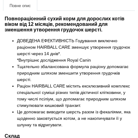
Товари для голубів
Повне опис
Товари для гризунів
Повнорацiонний сухий корм для дорослих котів
віком від 12 місяців, рекомендований для
зменшення утворення грудочок шерсті.
Товари для коней
ДОВЕДЕНА ЕФЕКТИВНІСТЬ Годування виключно
раціоном HAIRBALL CARE зменшує утворення грудочок
Товари для людей
шерсті через 14 днів*.
*Внутрішнє дослідження Royal Canin
Хозряд - господарчі товари оптом
Тщательно збалансована формула раціону допомагає
природним шляхом зменшити утворення грудочків
шерсті.
Популярні зоотоварі
Раціон HAIRBALL CARE містить ексклюзивний комплекс
спеціальної суміші різних типів дієтичної клітковини, у
Архів / Знято з виробництва
тому числі псіліум, що допомагає природним шляхом
стимулювати кишковий транзит.
Це допомагає виводити шерсть разом із фекаліями, яка
щоденно заковтується котом, а не накопичувати її у
шлунку та відригувати.
Склад