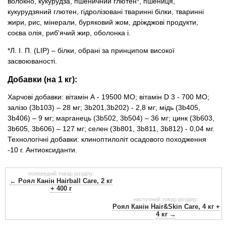
волокно, кукурудза, пшеничний глютен*, пшениця,
кукурудзяний глютен, гідролізовані тваринні білки, тваринні
жири, рис, мінерали, буряковий жом, дріжджові продукти,
соєва олія, риб'ячий жир, оболонка і.
*Л. І. П. (LIP) – білки, обрані за принципом високої
засвоюваності.
Добавки (на 1 кг):
Харчові добавки: вітамін А - 19500 МО; вітамін D 3 - 700 МО;
залізо (3b103) – 28 мг; 3b201,3b202) - 2,8 мг; мідь (3b405,
3b406) – 9 мг; марганець (3b502, 3b504) – 36 мг; цинк (3b603,
3b605, 3b606) – 127 мг; селен (3b801, 3b811, 3b812) - 0,04 мг.
Технологічні добавки: клиноптилоліт осадового походження
-10 г. Антиоксиданти.
попередній товар розділу:
← Роял Канін Hairball Care, 2 кг
+ 400 г
наступний товар розділу:
Роял Канін Hair&Skin Care, 4 кг +
4 кг →