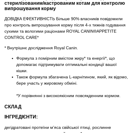
стерилізованим/кастрованим котам для контролю
випрошування корму
ДОВІДКА ЕФЕКТИВНІСТЬ Більше 90% власників повідомили
про контроль випрошування корму після 4-х тижнів годування
сухими та вологими раціонами ROYAL CANIN®APPETITE
CONTROL CARE*
* Внутрішнє дослідження Royal Canin.
Формула з помірним вмістом жиру* та енергії*, що
допомагає підтримувати оптимальні кондиції вашої
кішки.
Також формула збагачена L-карнітином, який, як відомо,
бере участь у жировому обміні.
*У порівнянні з високоякісним повсякденним кормом.
СКЛАД
ІНГРЕДІЄНТИ:
дегідратовані протеїни м'яса свійської птиці, рослинне