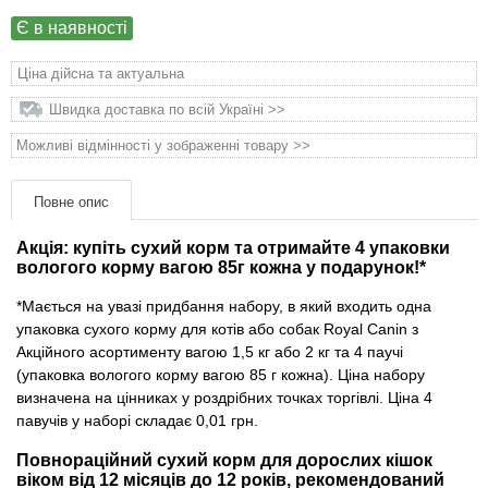
Товари для голубів
Є в наявності
Товари для гризунів
Ціна дійсна та актуальна
Швидка доставка по всій Україні >>
Товари для коней
Можливі відмінності у зображенні товару >>
Товари для людей
Повне опис
Хозряд - господарчі товари оптом
Акція: купіть сухий корм та отримайте 4 упаковки
вологого корму вагою 85г кожна у подарунок!*
Популярні зоотоварі
*Мається на увазі придбання набору, в який входить одна
упаковка сухого корму для котів або собак Royal Canin з
Архів / Знято з виробництва
Акційного асортименту вагою 1,5 кг або 2 кг та 4 паучі
(упаковка вологого корму вагою 85 г кожна). Ціна набору
визначена на цінниках у роздрібних точках торгівлі. Ціна 4
павучів у наборі складає 0,01 грн.
Повнораційний сухий корм для дорослих кішок
віком від 12 місяців до 12 років, рекомендований