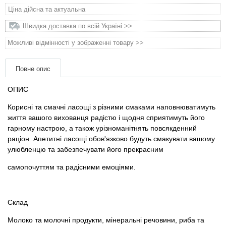
Товари для голубів
Ціна дійсна та актуальна
Швидка доставка по всій Україні >>
Товари для гризунів
Можливі відмінності у зображенні товару >>
Товари для коней
Повне опис
Товари для людей
ОПИС
Корисні та смачні ласощі з різними смаками наповнюватимуть
Хозряд - господарчі товари оптом
життя вашого вихованця радістю і щодня сприятимуть його
гарному настрою, а також урізноманітнять повсякденний
Популярні зоотоварі
раціон. Апетитні ласощі обов'язково будуть смакувати вашому
улюбленцю та забезпечувати його прекрасним
Архів / Знято з виробництва
самопочуттям та радісними емоціями.
Склад
Молоко та молочні продукти, мінеральні речовини, риба та