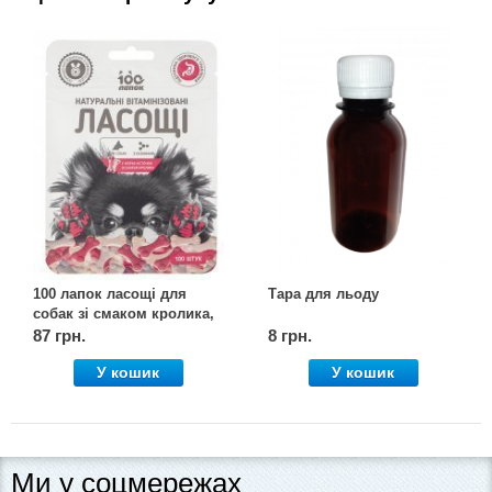
100 лапок ласощі для
Тара для льоду
собак зі смаком кролика,
100 шт., Vitomax
87 грн.
8 грн.
У кошик
У кошик
Ми у соцмережах