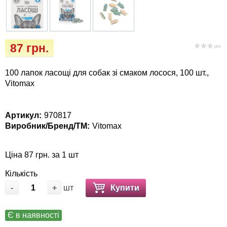
Кігтіточки
собак
Ласощі та корма
87 грн.
( 0 )
Лежаки, будиночки, охолоджуючи
коврики
100 лапок ласощі для собак зі смаком лосося, 100 шт.,
Vitomax
Миски, автогодівниці, поїлки
Артикул:
970817
Одяг та взуття
Виробник/Бренд/ТМ:
Vitomax
Перенесення, сумки, клітини
Ціна 87 грн. за 1 шт
Післяопераційні засоби та витратні
Кількість
матеріали
-
+
шт
Купити
Подарункові сертифікати
Є в наявності