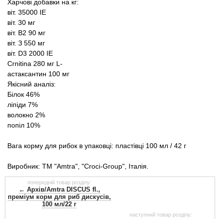
Харчові добавки на кг:
віт. 35000 IE
віт. 30 мг
віт. В2 90 мг
віт. З 550 мг
віт. D3 2000 IE
Crnitina 280 мг L-
астаксантин 100 мг
Якісний аналіз:
Білок 46%
ліпіди 7%
волокно 2%
попіл 10%
Вага корму для рибок в упаковці: пластівці 100 мл / 42 г
Виробник: ТМ "Amtra", "Сroci-Group", Італія.
попередній товар розділу:
← Архів/Amtra DISCUS fl.,
преміум корм для риб дискусів,
100 мл/22 г
наступний товар розділу: