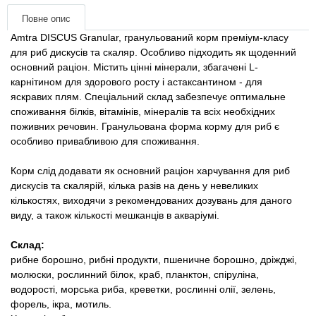
Товари для голубів
Повне опис
Amtra DISCUS Granular, гранульований корм преміум-класу
Товари для гризунів
для риб дискусів та скаляр. Особливо підходить як щоденний
основний раціон. Містить цінні мінерали, збагачені L-
Товари для коней
карнітином для здорового росту і астаксантином - для
яскравих плям. Спеціальний склад забезпечує оптимальне
споживання білків, вітамінів, мінералів та всіх необхідних
Товари для людей
поживних речовин. Гранульована форма корму для риб є
особливо привабливою для споживання.
Хозряд - господарчі товари оптом
Корм слід додавати як основний раціон харчування для риб
дискусів та скалярій, кілька разів на день у невеликих
Популярні зоотоварі
кількостях, виходячи з рекомендованих дозувань для даного
виду, а також кількості мешканців в акваріумі.
Архів / Знято з виробництва
Склад:
рибне борошно, рибні продукти, пшеничне борошно, дріжджі,
молюски, рослинний білок, краб, планктон, спіруліна,
водорості, морська риба, креветки, рослинні олії, зелень,
форель, ікра, мотиль.