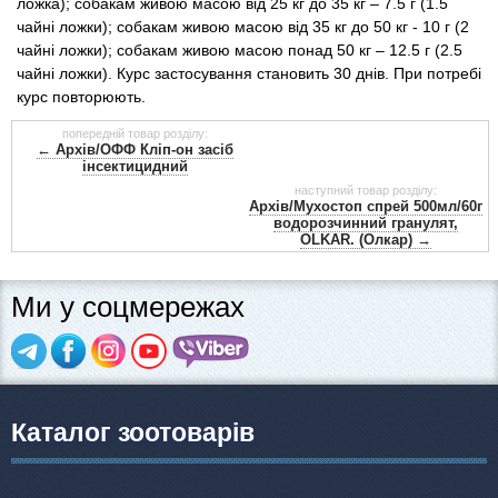
ложка); собакам живою масою від 25 кг до 35 кг – 7.5 г (1.5
чайні ложки); собакам живою масою від 35 кг до 50 кг - 10 г (2
чайні ложки); собакам живою масою понад 50 кг – 12.5 г (2.5
чайні ложки). Курс застосування становить 30 днів. При потребі
курс повторюють.
попередній товар розділу:
← Архів/ОФФ Кліп-он засіб
інсектицидний
наступний товар розділу:
Архів/Мухостоп спрей 500мл/60г
водорозчинний гранулят,
OLKAR. (Олкар) →
Ми у соцмережах
Каталог зоотоварів