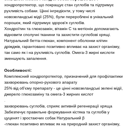
Товари для голубів
хондропротектор, що покращує стан суглобів та підтримує
рухливість собаки. Цінні інгредієнти, у тому числі
новозеландські мідії (25%), були перероблені в унікальний
Товари для гризунів
порошок, який підтримує здоров'я суглобів.
Хондроїтин та глюкозамін, вітамін С та метіонін допомагають
Товари для коней
відновити сполучні тканини та захистити суглобові хрящі.
Натуральний бетта-глюкан, компонент оболонки клітин
Товари для людей
дріжджів, гарантовано позитивно впливає на захист організму,
так само як і на рухливість суглобів. Омега-3 жирні кислоти
зменшують запалення.
Хозряд - господарчі товари оптом
Особливості:
Популярні зоотовари
Комплексний хондропротектор, призначений для профілактики
захворювань опорно-рухового апарату
25% від об'єму препарату - це цінні новозеландські зелені мідії,
Архів / Знято з виробництва
джерело глюкозаміну та омега-3 жирних
кислот
.
захворювань суглобів, сприяє активній регенерації хряща
Забезпечує правильне формування кістяка та суглобів у
цуценят і зростаючих собак
Натуральний
β
-глюкан позитивно впливає як на природний захист організму,