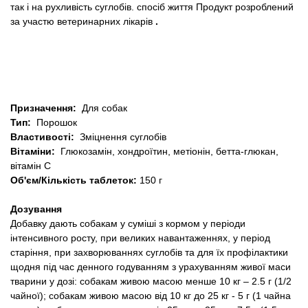
так і на рухливість суглобів.
спосіб життя
Продукт розроблений
за участю ветеринарних лікарів
.
Призначення:
Для собак
Тип:
Порошок
Властивості:
Зміцнення суглобів
Вітаміни:
Глюкозамін, хондроїтин, метіонін, бетта-глюкан,
вітамін С
Об'єм/Кількість таблеток:
150 г
Дозування
Добавку дають собакам у суміші з кормом у періоди
інтенсивного росту, при великих навантаженнях, у період
старіння, при захворюваннях суглобів та для їх профілактики
щодня під час денного годуванням з урахуванням живої маси
тварини у дозі: собакам живою масою менше 10 кг – 2.5 г (1/2
чайної); собакам живою масою від 10 кг до 25 кг - 5 г (1 чайна