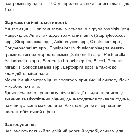
Товари для голубів
азитроміцину гідрат – 100 мг, пролонгований наповнювач – до
1 мл
Товари для гризунів
Фармакологічні властивості:
Азитроміцин – напівсинтетична речовина з групи азалідів (ряд
Товари для коней
макролідів). Активний щодо грампозитивних (Staphylococcus
spp., Streptococcus spp., Actinomyces spp., Clostridium spp.,
Corynebacterium spp., Erysipelothrix rhusiopathiae) та деяких
Товари для людей
грамнегативних мікроорганізмів (Salmonella spp., Pasteurella
Actinobacillus spp., Bordetella bronchiseptica, E. coli, Proteus
Хозряд - господарчі товари оптом
mirabilis, Spirochaetales spp., Leptospira spp), а також до
хламідій та мікоплазм.
Механізм дії азитроміцину полягає у пригніченні синтезу білків
Популярні зоотоварі
мікробної клітини.
Діюча речовина препарату після ін'єкції швидко проникає у
Архів / Знято з виробництва
тканини та міжклітинну рідину, де знаходиться тривала година,
накопичується в макрофагах. Азитроміцин має виражений
постантибіотичний ефект.
Застосування:
назначають великий та дрібний рогатий худобі, свиням для