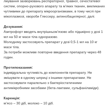
лікування захворювань респіраторної, травної, сечостатевої
систем, опорно-рухового апарату та м'яких тканин, викликаних
чутливими до препарату мікроорганізмами, в тому числі при
мікоплазмозі, хвороби Глессеру, актинобацилярної, далі.
Дозування:
Азитрофорт вводять внутрішньом'язово або підшкірно у дозі 1
мл на 50 кг маси тіла одноразово.
Молодняку ​​застосовують препарат у дозі 0,5-1 мл на 10 кг
маси тіла.
За потреби можливе повторне введення препарату через 48
годин.
Протипоказання:
індивідуальна чутливість до компонентів препарату. Не
змішувати в одному шприці з іншими препаратами. Не
застосовувати паралельно з бактеріостатичними
антимікробними засобами (бета-лактами, сульфаніламіди).
Каренція:
м'ясо – 30 діб, молоко – 10 діб.