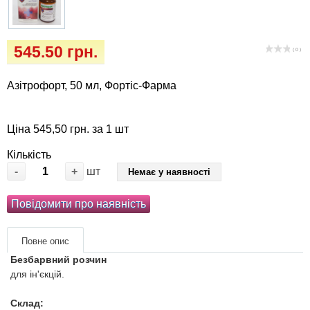
Кігтіточки
собак
Ласощі та корми
545.50 грн.
( 0 )
Лежаки, будиночки, охолоджуючи
Азітрофорт, 50 мл, Фортіс-Фарма
коврики
Миски, автогодівниці, поїлки
Ціна 545,50 грн. за 1 шт
Кількість
Одяг та взуття
-
+
шт
Немає у наявності
Перенесення, сумки, клітини
Повідомити про наявність
Післяопераційні засоби та витратні
Повне опис
матеріали
Безбарвний розчин
для ін'єкцій.
Подарункові сертифікати
Склад: