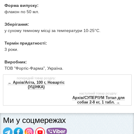
Форма випуску:
флакон по 50 мл.
Зберігання:
у сухому темному місці за температури 10-25°С.
Термін придатності:
3 роки.
Виробник:
ТОВ "Фортіс-Фарма", Україна.
попередній товар розділу:
← Архів/Агіта, 100 г, Новартіс
(УЦІНКА)
наступний товар розділу:
Архів/СУПЕРІУМ Тотал для
собак 2-8 кг, 1 табл. →
Ми у соцмережах