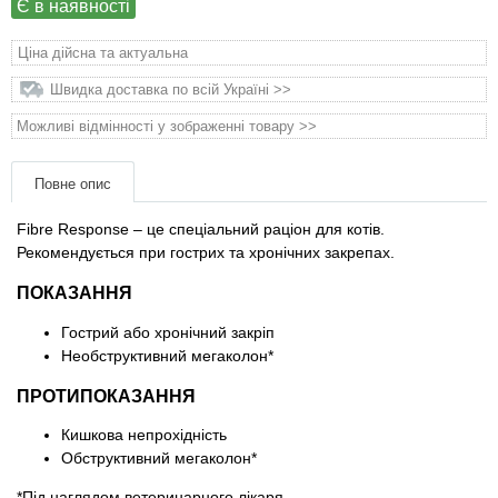
Є в наявності
матеріали
Ціна дійсна та актуальна
Подарункові сертифікати
Швидка доставка по всій Україні >>
Товари для голубів
Можливі відмінності у зображенні товару >>
Товари для гризунів
Повне опис
Fibre Response – це спеціальний раціон для котів.
Товари для коней
Рекомендується при гострих та хронічних закрепах.
ПОКАЗАННЯ
Товари для людей
Гострий або хронічний закріп
Хозряд - господарчі товари оптом
Необструктивний мегаколон*
ПРОТИПОКАЗАННЯ
Популярні зоотовари
Кишкова непрохідність
Обструктивний мегаколон*
Архів / Знято з виробництва
*Під наглядом ветеринарного лікаря.