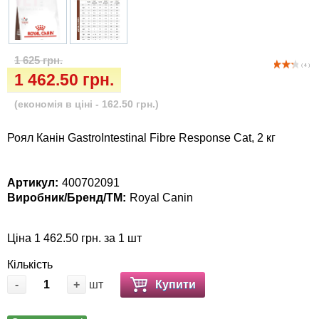
Іграшки
Vet Diet Canine Wet - ветеринарные диеты
для собак
Інкубатори
1 625 грн.
( 4 )
Кігтіточки
1 462.50 грн.
(економія в ціні - 162.50 грн.)
Ласощі та корма
Роял Канін GastroIntestinal Fibre Response Cat, 2 кг
Лежаки, будиночки, охолоджуючи
килимки
Артикул:
400702091
Виробник/Бренд/ТМ:
Royal Canin
Миски, автогодівниці, поілки
Одяг та взуття
Ціна 1 462.50 грн. за 1 шт
Кількість
Переноски, сумки, клітки
-
+
шт
Купити
Післяопераційні засоби та витратні