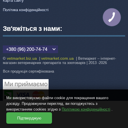
Карта сайту
Політика конфіденційності
КНОПКА
ЗВ'ЯЗКУ
Зв'яжіться з нами:
+380 (96) 200-74-74
vetmarket.biz.ua
vetmarket.com.ua
©
|
| Ветмаркет – інтернет-
магазин ветеринарних препаратів та зоотоварів | 2013 -2026
Вся продукція сертифікована
Ми використовуємо файли cookie для покращення вашого
досвіду. Продовжуючи перегляд, ви погоджуєтесь з
використанням cookies згідно з
Політикою конфіденційності
.
Підтверджую