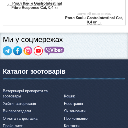
← Роял Канін GastroIntestinal
Fibre Response Cat, 0,4 кг
наступний товар розділу:
Роял Канін GastroIntestinal Cat,
0,4 кг →
Ми у соцмережах
Каталог зоотоварів
Ветеринарні препарати та
зоотовары
Кошик
Увійти, авторизація
Реєстрація
Ви переглядали
Як замовити
Оплата та доставка
Про компанію
Прайс-лист
Контакти