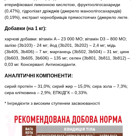
етерифіковані лимонною кислотою, фруктоолiгосахариди
(0,47%), гідролізат дріжджів (джерело маноолігосахаридів)
(0,19%), екстракт чорнобривців прямостоячих (джерело люте.
Добавки (на 1 кг):
харчові добавки: вітамін A – 23 000 MO; вітамін D3 – 800 MO;
залізо (3b103) - 24 мг; йод (3b201, 3b202) – 2,4 мг; мiдь
(3b405, 3b406) – 7 мг; марганець (3b502, 3b504) – 31 мг; цинк
(3b603, 3b605, 3b606) – 135 мг; селен (3b801, 3b811, 3b812) –
0,03 мг. Консервант. Антиоксиданти.
АНАЛІТИЧНІ КОМПОНЕНТИ:
сирий протеїн – 31,0%; сирий жир – 15,0%; сира зола – 7,3%;
сира клітковина – 2,9%; ЕПК/ДГК – 0,33%.
* Інгредієнти з високим ступенем засвоюваності