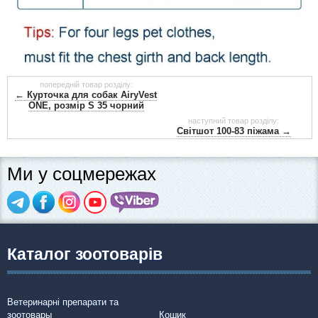
попередній товар розділу:
← Курточка для собак AiryVest
ONE, розмір S 35 чорний
наступний товар розділу:
Світшот 100-83 піжама →
Ми у соцмережах
Каталог зоотоварів
Ветеринарні препарати та
зоотовары
Кошик