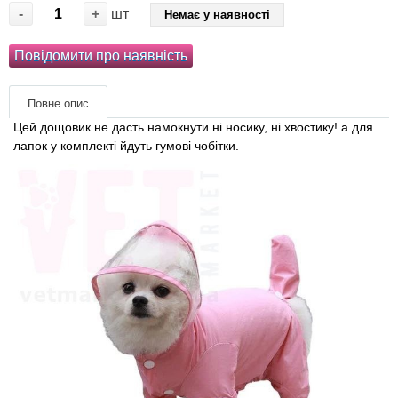
Товари для голубів
-
+
шт
Немає у наявності
Товари для гризунів
Повідомити про наявність
Товари для коней
Повне опис
Цей дощовик не дасть намокнути ні носику, ні хвостику! а для
Товари для людей
лапок у комплекті йдуть гумові чобітки.
Хозряд - господарчі товари оптом
Популярні зоотоварі
Архів / Знято з виробництва